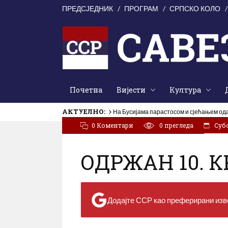
ПРЕДСЈЕДНИК
ПРОГРАМ
СРПСКО КОЛО
Почетна
Вијести
Култура
АКТУЕЛНО:
На Бусијама парастосом и сјећањем од
0 Коментари
0
прегледа
Субот
/
Завичајне вечери / Крсне славе
Култура
ОДРЖАН 10. 
Додајте ССР као преферирани изво