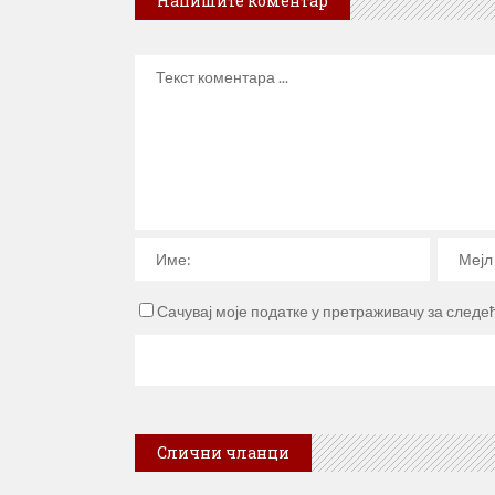
Напишите коментар
Сачувај моје податке у претраживачу за следе
Слични чланци