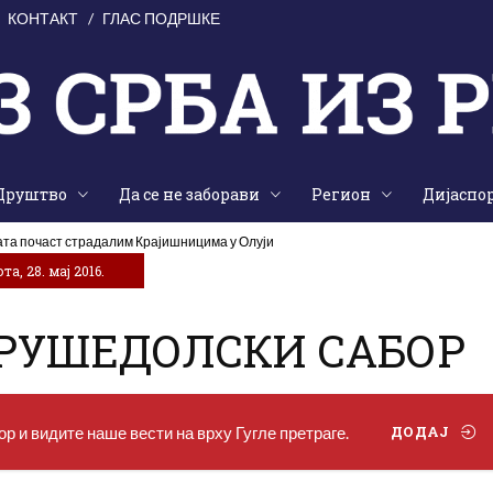
КОНТАКТ
ГЛАС ПОДРШКЕ
Друштво
Да се не заборави
Регион
Дијаспо
ата почаст страдалим Крајишницима у Олуји
а, 28. мај 2016.
КРУШЕДОЛСКИ САБОР
р и видите наше вести на врху Гугле претраге.
ДОДАЈ