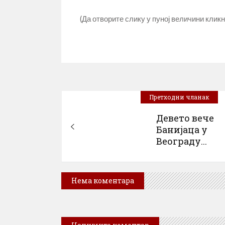
(Да отворите слику у пуној величини кликн
Претходни чланак
Девето вече
Банијаца у
Bеограду...
Нема коментара