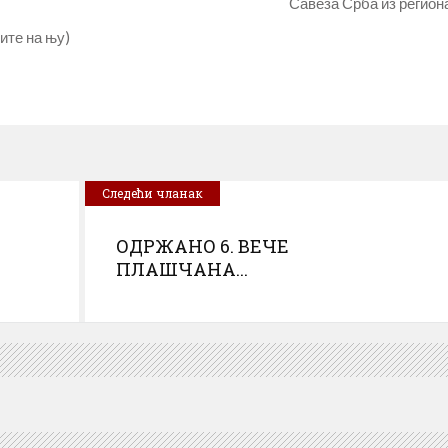
Савеза Срба из регион
ите на њу)
Следећи чланак
ОДРЖАНО 6. ВЕЧЕ
ПЛАШЧАНА...