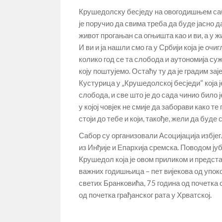
Крушедолску бесједу на овогодишњем са
је поручио да свима треба да буде јасно да
живот прогањан са огњишта као и ви, а у ж
И ви и ја нашли смо га у Србији која је оч
колико год се та слобода и аутономија су
коју поштујемо. Остаћу ту да је градим зај
Кустурица у „Крушедолској бесједи“ која ј
слобода, и све што је до сада чинио било
у којој човјек не смије да заборави како т
стоји до тебе и који, такође, жели да буде
Сабор су организовали Асоцијација избје
из Инђије и Епархија сремска. Поводом ју
Крушедол која је овом приликом и предс
важних годишњица – пет вијекова од упок
светих Бранковића, 75 година од почетка
од почетка грађанског рата у Хрватској.