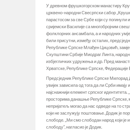
У древном фрушкогорском манастиру Круше
црквено-народни Свесрпски сабор „Крушед
парастосом за све Србе који су погинули и
сријемски Василије са многобројним свешт
фолклорних ансамбала, а и народних умjет
били присутни, између осталих, предсје
Републике Српске Млађен Цицовић, замјен
Скупштини Србије Миодраг Линта, народн
избјегличких удружења и др. Пред манас
Хрватске, Републике Српске, Федерације 
Предсједник Републике Српске Милорад Д
увијек зависила од тога да ли Срби имају 
најснажнији елемент српског идентитета. 
просторима данашње Републике Српске, мо
непријатељ могао да нас одведе на то стр
који не заслужују поштовање. Додик је по
слободе. „Ми смо слободан народ који је 
слободу“, нагласио је Додик.