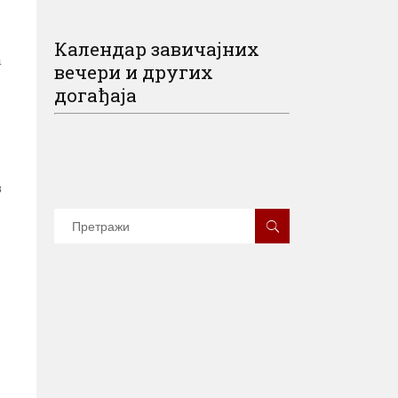
Календар завичајних
а
вечери и других
догађаја
з