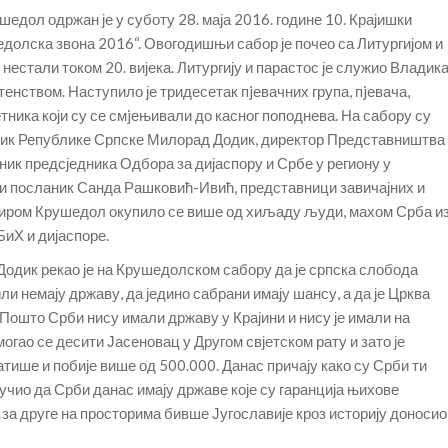
дол одржан је у суботу 28. маја 2016. године 10. Крајишки
олска звона 2016“. Овогодишњи сабор је почео са Литургијом и
 нестали током 20. вијека. Литургију и парастос је служио Владик
енством. Наступило је тридесетак пjевачних група, пjевача,
ника који су се смjењивали до касног поподнева. На сабору су
дник Републике Српске Милорад Додик, директор Представништва
ик предсједника Одбора за дијаспору и Србе у региону у
и посланик Санда Рашковић-Ивић, представници завичајних и
тиром Крушедол окупило се више од хиљаду људи, махом Срба и
БиХ и дијаспоре.
одик рекао је на Крушедолском сабору да је српска слобода
или немају државу, да једино сабрани имају шансу, а да је Црква
„Пошто Срби нису имали државу у Крајини и нису је имали на
гао се десити Јасеновац у Другом свјетском рату и зато је
атише и побије више од 500.000. Данас причају како су Срби ти
ручио да Срби данас имају државе које су гаранција њихове
и за друге на просторима бивше Југославије кроз историју доносио