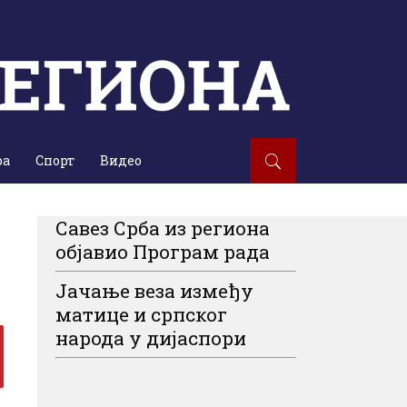
ра
Спорт
Видео
Савез Срба из региона
објавио Програм рада
Јачање веза између
матице и српског
народа у дијаспори