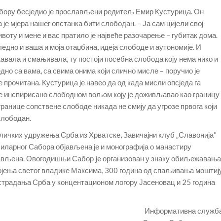
бору бесједио је прослављени редитељ Емир Кустурица. Он
 је мјера нашег опстанка бити слободан. – Ја сам цијели свој
ивоту и мене и вас пратило је највеће разочарење – губитак дома.
игледно и ваша и моја отаџбина, идеја слободе и аутономије. И
жавала и смањивала, ту постоји посебна слобода коју нема нико и
едно са вама, са свима онима који слично мисле – поручио је
е прочитана. Кустурица је навео да од када мисли опсједа га
 је инспирисано слободном вољом коју је доживљавао као границу
е границе сопствене слободе никада не смију да угрозе првога који
 слободан.
гличких удружења Срба из Хрватске, Завичајни клуб „Славонија“
биларног Сабора објављена је и монографија о манастиру
тављена. Овогодишњи Сабор je организован у знаку обиљежавања
ојења светог владике Максима, 300 година од спаљивања моштиј
 страдања Срба у концентационом логору Јасеновац и 25 година
Информативна служб