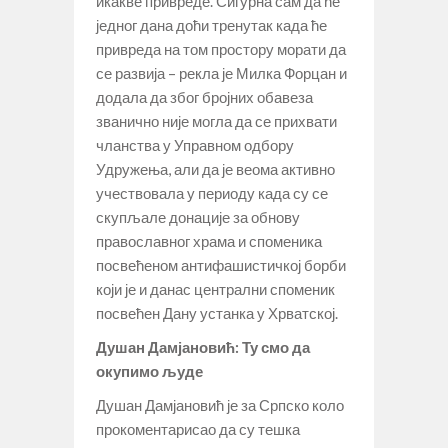
икакве привреде. Сигурна сам да ће
једног дана доћи тренутак када ће
привреда на том простору морати да
се развија – рекла је Милка Форцан и
додала да због бројних обавеза
званично није могла да се прихвати
чланства у Управном одбору
Удружења, али да је веома активно
учествовала у периоду када су се
скупљале донације за обнову
православног храма и споменика
посвећеном антифашистичкој борби
који је и данас централни споменик
посвећен Дану устанка у Хрватској.
Душан Дамјановић: Ту смо да
окупимо људе
Душан Дамјановић је за Српско коло
прокоментарисао да су тешка