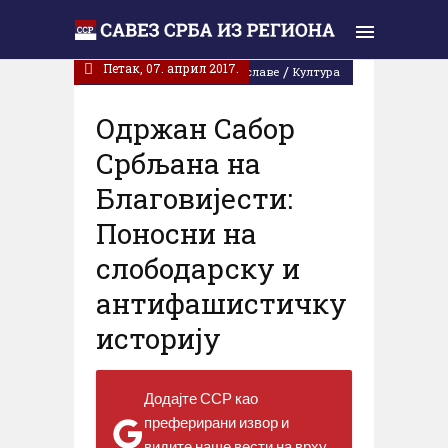
Петак, 07. април 2017.
/
Завичајне вечери / Крсне славе
Култура
Oдржан Сабор
Србљана на
Благовијести:
Поносни на
слободарску и
антифашистичку
историју
Додајте ССР као
преферирани извор и
видите наше вести на врху