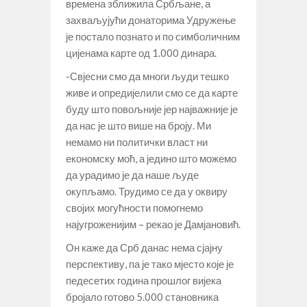
времена зближила Србљане, а
захваљујући донаторима Удружење
је постало познато и по симболичним
цијенама карте од 1.000 динара.
-Свјесни смо да многи људи тешко
живе и опредијелили смо се да карте
буду што повољније јер најважније је
да нас је што више на броју. Ми
немамо ни политички власт ни
економску моћ, а једино што можемо
да урадимо је да наше људе
окупљамо. Трудимо се да у оквиру
својих могућности помогнемо
најугроженијим – рекао је Дамјановић.
Он каже да Срб данас нема сјајну
перспективу, па је тако мјесто које је
педесетих година прошлог вијека
бројало готово 5.000 становника