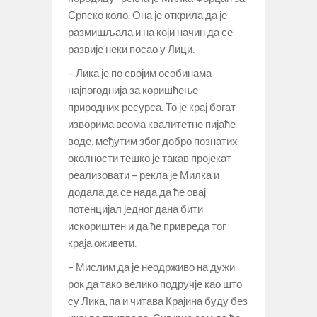
Српско коло. Она је открила да је
размишљала и на који начин да се
развије неки посао у Лици.
– Лика је по својим особинама
најпогоднија за коришћење
природних ресурса. То је крај богат
изворима веома квалитетне пијаће
воде, међутим због добро познатих
околности тешко је такав пројекат
реализовати – рекла је Милка и
додала да се нада да ће овај
потенцијал једног дана бити
искориштен и да ће привреда тог
краја оживети.
– Мислим да је неодрживо на дужи
рок да тако велико подручје као што
су Лика, па и читава Крајина буду без