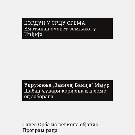
КОРДУН У СРЦУ СРЕМА:
Емотиван сусрет земљака у
Инђији
Удружење „Завичај Банија“ Мајур
Шабац чувари коријена и пјесме
од заборава
Савез Срба из региона објавио
Програм рада