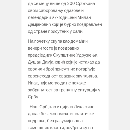
да се међу више од 300 Србљана
овом саборовању одазове и
легендарни 97-годишњи Милан
Дамјановић који је бурно поздрављен
од стране присутних у сали.
На почетку скупа као домаћин
вечери госте је поздравио
предсједник Скупштине Удружења
Душан Дамјановић који је истакао да
оволили број присутних потврђује
сврсисходност оваквих окупљања.
Ипак, није могао да не покаже
забринутост за тренутну ситуацију у
Србу.
-Наш Срб, као и цијела Лика живе
данас без економске и политичке
подршке, без разумијевања
тамошњих власти, осуђени су на