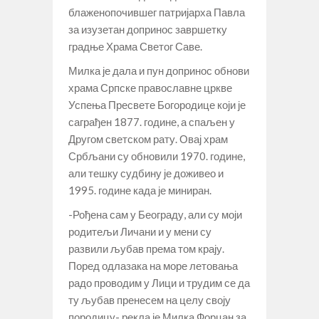
блаженопочившег патријарха Павла
за изузетан допринос завршетку
градње Храма Светог Саве.
Милка је дала и пун допринос обнови
храма Српске православне цркве
Успења Пресвете Богородице који је
саграђен 1877. године, а спаљен у
Другом светском рату. Овај храм
Србљани су обновили 1970. године,
али тешку судбину је доживео и
1995. године када је миниран.
-Рођена сам у Београду, али су моји
родитељи Личани и у мени су
развили љубав према том крају.
Поред одлазака на море летовања
радо проводим у Лици и трудим се да
ту љубав пренесем на целу своју
породицу- рекла је Милка Форцан за