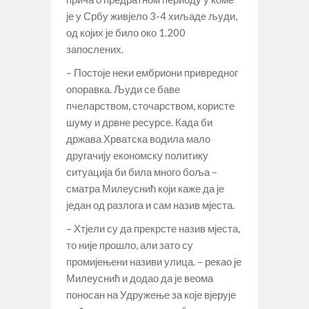
је у Србу живјело 3-4 хиљаде људи,
од којих је било око 1.200
запослених.
– Постоје неки ембриони привредног
опоравка. Људи се баве
пчеларством, сточарством, користе
шуму и дрвне ресурсе. Када би
држава Хрватска водила мало
другачију економску политику
ситуација би била много боља –
сматра Милеуснић који каже да је
један од разлога и сам назив мјеста.
– Хтјели су да прекрсте назив мјеста,
то није прошло, али зато су
промијењени називи улица. – рекао је
Милеуснић и додао да је веома
поносан на Удружење за које вјерује