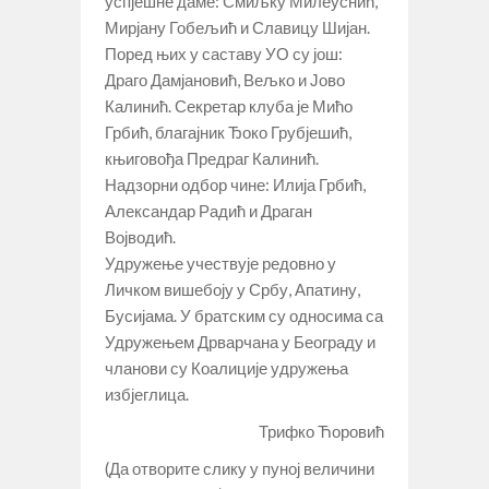
успјешне даме: Смиљку Милеуснић,
Мирјану Гобељић и Славицу Шијан.
Поред њих у саставу УО су још:
Драго Дамјановић, Вељко и Јово
Калинић. Секретар клуба је Мићо
Грбић, благајник Ђоко Грубјешић,
књиговођа Предраг Калинић.
Надзорни одбор чине: Илија Грбић,
Александар Радић и Драган
Војводић.
Удружење учествује редовно у
Личком вишебоју у Србу, Апатину,
Бусијама. У братским су односима са
Удружењем Дрварчана у Београду и
чланови су Коалиције удружења
избјеглица.
Трифко Ћоровић
(Да отворите слику у пуној величини