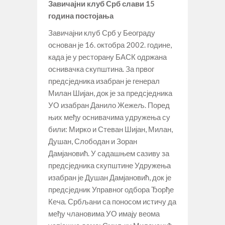
Завичајни клуб Срб слави 15
година постојања
Завичајни клуб Срб у Београду
основан је 16. октобра 2002. године,
када је у ресторану БАСК одржана
оснивачка скупштина. За првог
предсједника изабран је генерал
Милан Шијан, док је за предсједника
УО изабран Данило Жежељ. Поред
њих међу оснивачима удружења су
били: Мирко и Стеван Шијан, Милан,
Душан, Слободан и Зоран
Дамјановић. У садашњем сазиву за
предсједника скупштине Удружења
изабран је Душан Дамјановић, док је
предсједник Управног одбора Ђорђе
Кеча. Србљани са поносом истичу да
међу члановима УО имају веома