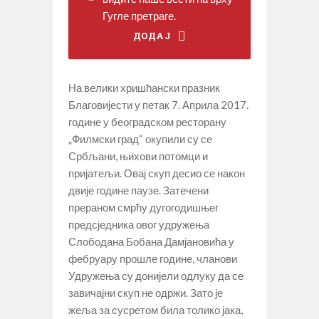
Гугле претраге.
ДОДАЈ
На велики хришћански празник
Благовијести у петак 7. Априла 2017.
године у београдском ресторану
„Филмски град“ окупили су се
Србљани, њихови потомци и
пријатељи. Овај скуп десио се након
двије године паузе. Затечени
прераном смрћу дугогодишњег
предсједника овог удружења
Слободана Бобана Дамјановића у
фебруару прошле године, чланови
Удружења су донијели одлуку да се
завичајни скуп не одржи. Зато је
жеља за сусретом била толико јака,