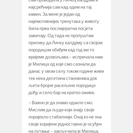
најсрећнија сам кад одем на тај
камен. За мене је један од
најемотивнијих тренутака у животу
била прва послијератна посјета
завичају. Од тада не пропуштам
прилику да Личку калдрму са својом
породицом обиђем кад год ми то
вријеме дозвољава – испричала нам
је Милица од које смо сазнали да
данас у овом селу током године живи
тек нека десетина становника док
љети бројне расељене породице
дођу и село бар на кратко оживи.
– Важно је да знамо одакле смо.
Мислим да људи који знају своје
поријекло стабилнији. Онај ко не зна
своје коријене једноставно је осуђен
на лутање – закључила је Милица.