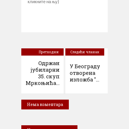
кликните на њу)
Претходни
Следећи чланак
чланак
Oдржан
У Београду
јубиларни
отворена
35. скуп
изложба "...
Мркоњића...
Нема коментара