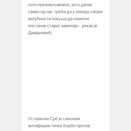
голо преживљавање, зато данас
свако од нас треба да у оквиру својих
могућности покуша да помогне
опстанак старог завичаја – рекао је
Дамјановић.
Устанички Срб је синоним
антифашистичке борбе против