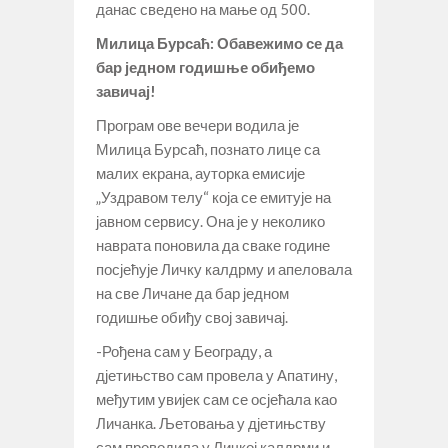
данас сведено на мање од 500.
Милица Бурсаћ: Обавежимо се да
бар једном годишње обиђемо
завичај!
Програм ове вечери водила је
Милица Бурсаћ, познато лице са
малих екрана, ауторка емисије
„Уздравом телу“ која се емитује на
јавном сервису. Она је у неколико
наврата поновила да сваке године
посјећује Личку калдрму и апеловала
на све Личане да бар једном
годишње обиђу свој завичај.
-Рођена сам у Београду, а
дјетињство сам провела у Апатину,
међутим увијек сам се осјећала као
Личанка. Љетовања у дјетињству
сам проводила у Личкој калдрми и