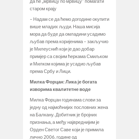
да ће „мрвицу по мрвицу“ помагати
старом крају
– Надам се да ћемо догодине окупити
више младих људи. Наша мисија
мора да буде да омладини усадимо
љубав према коријенима – закључио
је Милеуснић који је дао добар
примјер са својим ћеркама Смиљком
и Милком којима је усадио љубав
према Србу и Лици.
Милка Форцан: Лика је богата
изворима квалитетне воде
Милка Форцан годинама слови за
једну од најмоћнијих пословних жена
на Балкану. Добитник је бројних
признања, а међу највреднијим је
Орден Светог Саве који је примила
лично 2006. године од