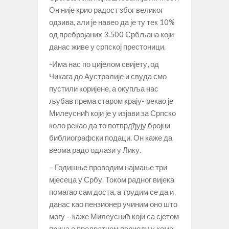
Он није крио радост због великог
одзива, али је навео да је ту тек 10%
од пребројаних 3.500 Србљана који
данас живе у српској престоници.
-Има нас по цијелом свијету, од
Чикага до Аустралије и свуда смо
пустили коријене, а окупља нас
љубав према старом крају- рекао је
Милеуснић који је у изјави за Српско
коло рекао да то потврдђују бројни
библиографски подаци. Он каже да
веома радо одлази у Лику.
– Годишње проводим најмање три
мјесеца у Србу. Током радног вијека
помагао сам доста, а трудим се да и
данас као пензионер учиним оно што
могу – каже Милеуснић који са сјетом
прича о предратном периоду у коме