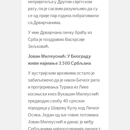
непријатеља у Другом свјетском
рату, па је сасвим разумљиво да су
се од прије пар година побратимили
са Дрварчанима.
У име Дрварчана личку браћу из
Срба је поздравио Васкрсије
Зељковић.
Јован Милеуснић: У Београду
живи најмање 3.500 Србљана
У аустријским архивима остало је
забиљежено да је након Бечког рата
и протјеривања Турака из Лике
косињски кнез Вукашин Милеуснић
предводио сеобу 40 српских
породица у Широку Кулу код Личког
Осика. Један од ње-гових потомака
Јован Милеуснић и данас је међу
Србљанима најпоштованија личност.