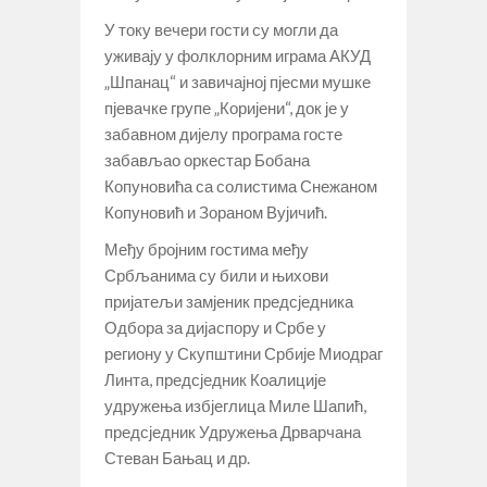
У току вечери гости су могли да
уживају у фолклорним играма АКУД
„Шпанац“ и завичајној пјесми мушке
пјевачке групе „Коријени“, док је у
забавном дијелу програма госте
забављао оркестар Бобана
Копуновића са солистима Снежаном
Копуновић и Зораном Вујичић.
Међу бројним гостима међу
Србљанима су били и њихови
пријатељи замјеник предсједника
Одбора за дијaспору и Србе у
региону у Скупштини Србије Миодраг
Линта, предсједник Коалиције
удружења избјеглица Миле Шапић,
предсједник Удружења Дрварчана
Стеван Бањац и др.