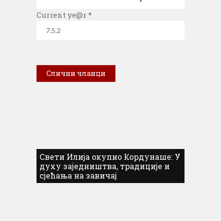
Current ye@r
*
Слични чланци
Свети Илија окупио Кордунаше: У
духу заједништва, традиције и
сјећања на завичај