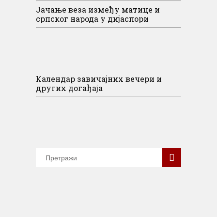
Јачање веза између матице и
српског народа у дијаспори
Календар завичајних вечери и
других догађаја