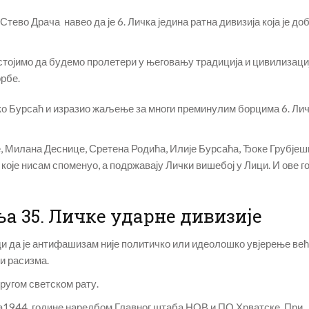
ево Драча навео да је 6. Личка једина ратна дивизија која је до
астојимо да будемо пролетери у његовању традиција и цивилизаци
рбе.
 Бурсаћ и изразио жаљење за многи преминулим борцима 6. Ли
е, Милана Деснице, Сретена Родића, Илије Бурсаћа, Ђоке Грубјеш
оје нисам споменуо, а подржавају Лички вишебој у Лици. И ове г
а 35. Личке ударне дивизије
ди да је антифашизам није политичко или идеолошко увјерење ве
и расизма.
ругом светском рату.
ра1944. године наредбом Главног штаба НОВ и ПО Хрватске. При