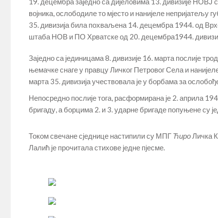
19. децембра заједно са дијеловима 13. дивизије НОВЈ 
војника, ослободиле то мјесто и нанијеле непријатељу гу
35. дивизија била похваљена 14. децембра 1944. од Вр
штаба НОВ и ПО Хрватске од 20. децембра1944. дивизи
Заједно са јединицама 8. дивизије 16. марта послије т
њемачке снаге у правцу Личког Петровог Села и нанијеле
марта 35. дивизија учествовала је у борбама за ослобо
Непосредно послије тога, расформирана је 2. априла 19
бригаду, а борцима 2. и 3. ударне бригаде попуњене су ј
Током свечане сједнице настипили су МПГ
Ћиро
Личка К
Лалић је прочитала стихове једне пјесме.