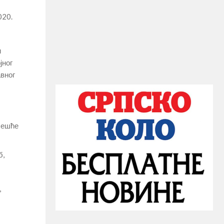
020.
и
јног
авног
учешће
б,
,