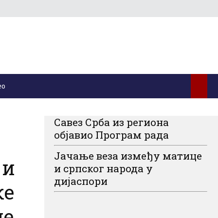
ео
Савез Срба из региона
објавио Програм рада
Јачање веза између матице
 и
и српског народа у
дијаспори
ке
не