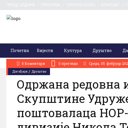
ПРЕДСЈЕДНИК
ПРОГРАМ
СРПСКО КОЛО
КОНТАКТ
Почетна
Вијести
Култура
Друштво
Да
АКТУЕЛНО:
Свети Илија окупио Кордунаше: У духу заједништва, тради
0 Коментари
0
прегледа
Cреда, 05. фебруар 202
/
Догађаји
Друштво
Одржана редовна и
Скупштине Удруже
поштовалаца НОР-а
дивизије Никола Т