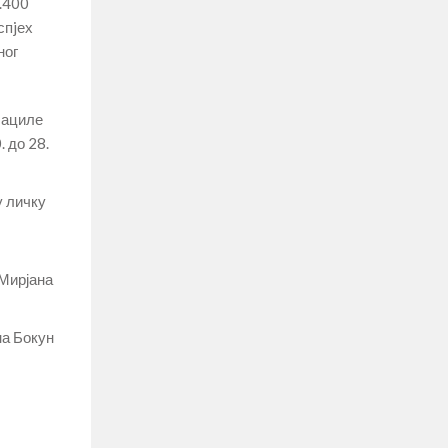
.400
спjех
ног
бациле
 до 28.
у личку
 Мирјана
на Бокун