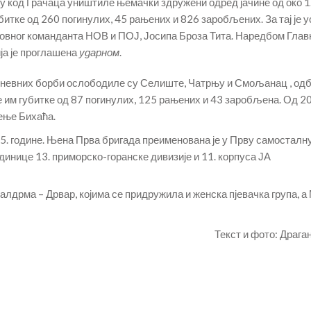
су код Грачаца уништиле њемачки здружени одред јачине од око 1
битке од 260 погинулих, 45 рањених и 826 заробљених. За тај је у
ховног команданта НОВ и ПОЈ, Јосипа Броза Тита. Наредбом Глав
ја је проглашена
ударном
.
родневних борби ослободиле су Селиште, Чатрњу и Смољанац , од
 им губитке од 87 погинулих, 125 рањених и 43 заробљена. Од 20.
ђење Бихаћа.
45. године. Њена Прва бригада преименована је у Прву самосталн
единице 13. приморско-горанске дивизије и 11. корпуса ЈА
алдрма – Дрвар, којима се придружила и женска пјевачка група, а
Текст и фото: Драга