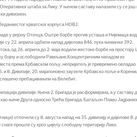
Оперативног штаба за Лику. У њеном саставу налазили су се још 
ки дивизион.
 Једанаестог хрватског корпуса НОВЈ.
паде у рејону Оточца. Оштре борбе против усташа и Нијемаца вод
је су 22. априла одбили напад дијелова 846. пука њемачке 392.
тока, од 26. априла до 2. маја водили жестоке борбе на простору
ашку бојну и ослободили Рамљане.Концентричним нападом из
 места према Крбавском пољу, непријатељ је привремено овладао
. и 8. Дивизије, 20. мајапоновно заузеле Крбавско поље и Корениц
а спашено пребацивањем на Велебит.
низација дивизије. Њена 2. бригада је расформирана, а у саставу 
је, као њене Друга односно Трећа бригада. Батаљон
Плави Јадран
из
ици) отпочели су 8. августа напад на 35. дивизију и дијелове 8. 
снаге прошле су кроз цијелу слободну територију Лике.