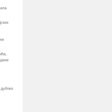
била
јских
чке
ића,
одине
ћ дубоко