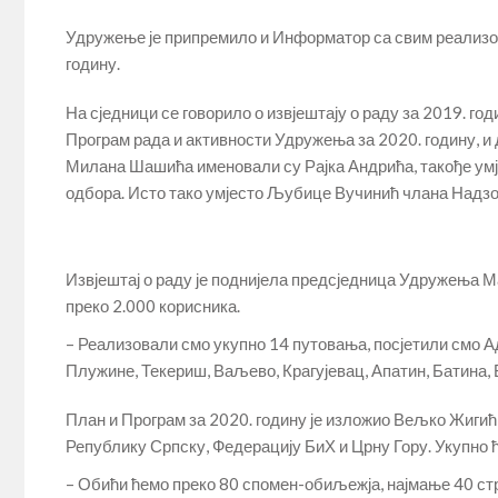
Удружење је припремило и Информатор са свим реализов
годину.
На сједници се говорило о извјештају о раду за 2019. го
Програм рада и активности Удружења за 2020. годину, и
Милана Шашића именовали су Рајка Андрића, такође умј
одбора. Исто тако умјесто Љубице Вучинић члана Надзо
Извјештај о раду је поднијела предсједница Удружења 
преко 2.000 корисника.
– Реализовали смо укупно 14 путовања, посјетили смо Ад
Плужине, Текериш, Ваљево, Крагујевац, Апатин, Батина,
План и Програм за 2020. годину је изложио Вељко Жигић к
Републику Српску, Федерацију БиХ и Црну Гору. Укупно ћ
– Обићи ћемо преко 80 спомен-обиљежја, најмање 40 ст