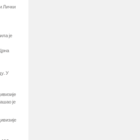
и Лички
ила је
 Црна
у. У
дивизије
ашао је
дивизије