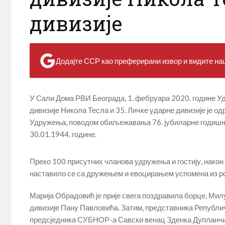
дивизије
Додајте ССР као преферирани извор и видите наш
У Сали Дома РВИ Београда, 1. фебруара 2020. године У
дивизије Никола Тесла и 35. Личке ударне дивизије је 
Удружења, поводом обиљежавања 76. јубиларне годишњи
30.01.1944. године.
Преко 100 присутних чланова удружења и гостију, нако
наставило се са дружењем и евоцирањем успомена из род
Марија Обрадовић је прије свега поздравила борце, Ми
дивизије Пану Павловића. Затим, представника Републ
предсједника СУБНОР-а Савски венац Зденка Дупланчића