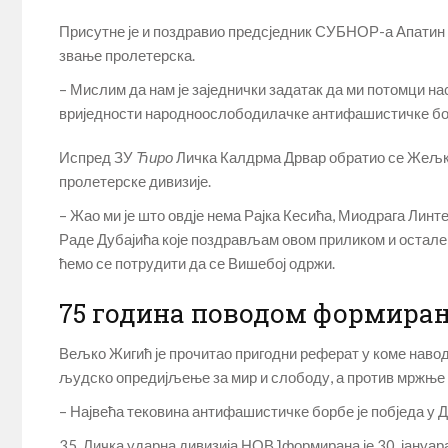
Присутне је и поздравио предсједник СУБНОР-а Апатин Ст
звање пролетерска.
– Мислим да нам је заједнички задатак да ми потомци н
вриједности народноослободилачке антифашистичке бо
Испред ЗУ
Ћиро
Личка Калдрма Дрвар обратио се Жељко
пролетерске дивизије.
– Жао ми је што овдје нема Рајка Кесића, Миодрага Линт
Раде Дубајића које поздрављам овом приликом и остале к
ћемо се потрудити да се Вишебој одржи.
75 година поводом формирањ
Вељко Жигић је прочитао пригодни реферат у коме наво
људско опредијљење за мир и слободу, а против мржње 
– Највећа тековина антифашистичке борбе је побједа у Д
35. Личка ударна дивизија НОВЈформирана је 30. јануа