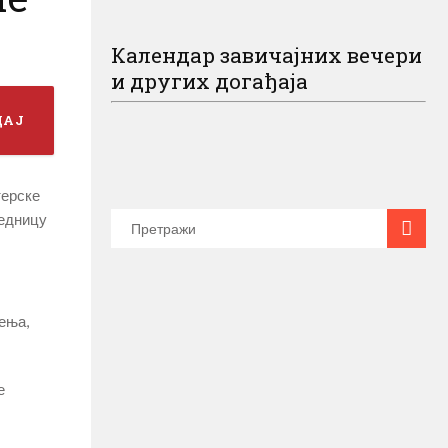
Календар завичајних вечери
и других догађаја
ДАЈ
терске
једницу
ења,
е