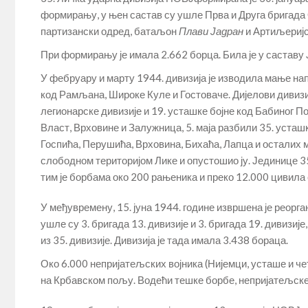
формирању, у њен састав су ушле Прва и Друга бригада 
партизански одред, батаљон
Плави Јадран
и Артиљеријс
При формирању је имала 2.662 борца. Била је у саставу
У фебруару и марту 1944. дивизија је изводила мање на
код Рамљана, Широке Куле и Гостоваче. Дијелови дивизи
легионарске дивизије и 19. усташке бојне код Бабиног По
Власт, Врховине и Залужница, 5. маја разбили 35. уст
Госпића, Перушића, Врховина, Бихаћа, Лапца и осталих
слободном територијом Лике и опустошио ју. Јединице 35
тим је борбама око 200 рањеника и преко 12.000 цивил
У међувремену, 15. јуна 1944. године извршена је реорга
ушле су 3. бригада 13. дивизије и 3. бригада 19. дивизи
из 35. дивизије. Дивизија је тада имала 3.438 бораца.
Око 6.000 непријатељских војника (Нијемци, усташе и четн
на Крбавском пољу. Водећи тешке борбе, непријатељске 