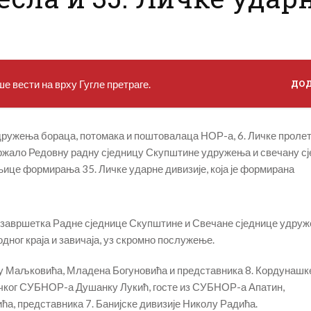
е вести на врху Гугле претраге.
ДО
дружења бораца, потомака и поштовалаца НОР-а, 6. Личке проле
одржало Редовну радну сједницу Скупштине удружења и свечану с
це формирања 35. Личке ударне дивизије, која је формирана
н завршетка Радне сједнице Скупштине и Свечане сједнице удруж
ног краја и завичаја, уз скромно послужење.
лу Маљковића, Младена Богуновића и представника 8. Кордунашк
ичког СУБНОР-а Душанку Лукић, госте из СУБНОР-а Апатин,
, представника 7. Банијске дивизије Николу Радића.