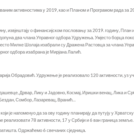
аним активностима у 2019, као и Планом и Програмом рада за 2
дину, извјештају о финансијском пословању за 2019. годину, План 
 допуна два члана Управног одбора Удружења. Умјесто борца поко
есто Милке Шолаја изабрали су Дражена Растовца за члана Упр
рног одбора изабрана је Мирјана Лалић.
Марија Обрадовић. Удружење је реализовало 120 активности, уз 
ашевце, Дрвар, Лику и Јадовно, Космај, Иришки венац, Лика и Ср
 Бездан, Сомбор, Лазаревац, Вранић…
оји је напоменуо да за ову годину планирају да путују у Хрватску
е реализовати 78 активности, 17 у Србији и 6 ван граница земље.
ратишта. Одржаћемо 6 свечаних сједница.