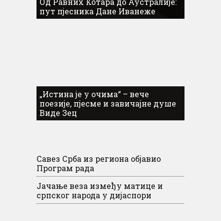
Од Равних Котара до Аустралије:
пут пјесника Дане Иванеже
„Истина је у очима“ – вече
поезије, пјесме и завичајне душе
Виде Зец
Савез Срба из региона објавио
Програм рада
Јачање веза између матице и
српског народа у дијаспори