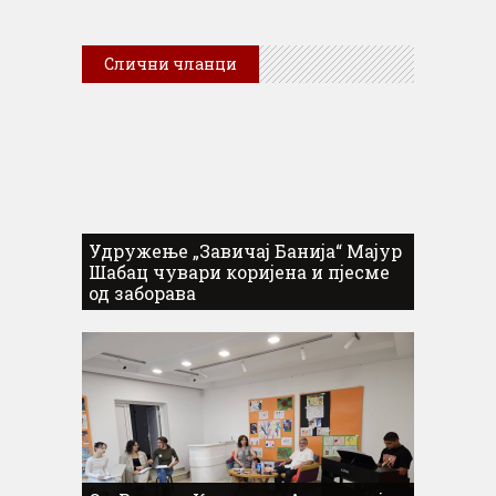
Слични чланци
Удружење „Завичај Банија“ Мајур
Шабац чувари коријена и пјесме
од заборава