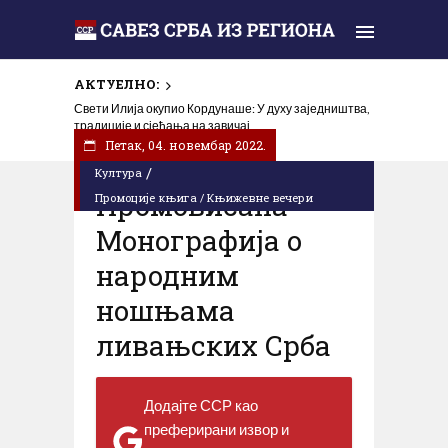
АКТУЕЛНО:
Свети Илија окупио Кордунаше: У духу заједништва,
традиције и сјећања на завичај
Петак, 04. новембар 2022.
/
Култура
Промовисана
Промоције књига / Књижевне вечери
Монографија о
народним
ношњама
ливањских Срба
Додајте ССР као
преферирани извор и