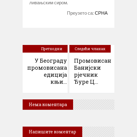
ливањским сиром.
Преузето са:
СРНА
Претходни
Следећи чланак
чланак
У Београду
Промовисан
промовисана
Банијски
едиција
рјечник
књи...
Ђуре Ц...
Нема коментара
Напишите коментар