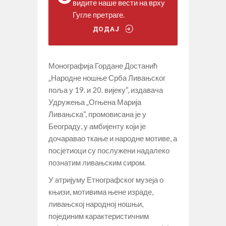
видите наше вести на врху
Гугле претраге.
ДОДАЈ
Монографија Гордане Достанић
„Народне ношње Срба Ливањског
поља у 19. и 20. вијеку“, издавача
Удружења „Огњена Марија
Ливањска“, промовисана је у
Београду, у амбијенту који је
дочаравао ткање и народне мотиве, а
посјетиоци су послужени надалеко
познатим ливањским сиром.
У атријуму Етнографског музеја о
књизи, мотивима њене израде,
ливањској народној ношњи,
појединим карактеристичним