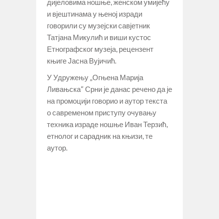
дијеловима ношње, женском умијећу
и вјештинама у њеној изради
говорили су музејски савјетник
Татјана Микулић и виши кустос
Етнографског музеја, рецензент
књиге Јасна Вујичић.
У Удружењу „Огњена Марија
Ливањска“ Срни је данас речено да је
на промоцији говорио и аутор текста
о савременом приступу очувању
техника израде ношње Иван Терзић,
етнолог и сарадник на књизи, те
аутор.