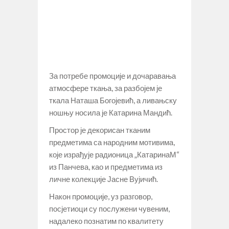
За потребе промоције и дочаравања
атмосфере ткања, за разбојем је
ткала Наташа Богојевић, а ливањску
ношњу носила је Катарина Мандић.
Простор је декорисан тканим
предметима са народним мотивима,
које израђује радионица „КатаринаМ“
из Панчева, као и предметима из
личне колекције Јасне Вујичић.
Након промоције, уз разговор,
посјетиоци су послужени чувеним,
надалеко познатим по квалитету