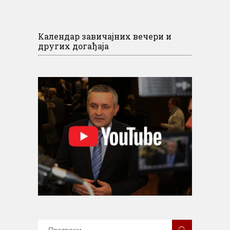
Календар завичајних вечери и
других догађаја