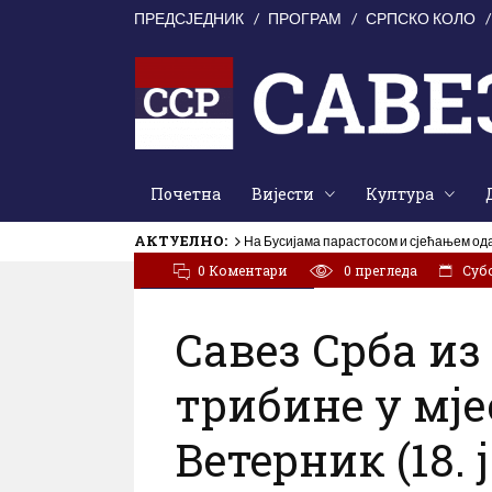
ПРЕДСЈЕДНИК
ПРОГРАМ
СРПСКО КОЛО
Почетна
Вијести
Култура
АКТУЕЛНО:
На Бусијама парастосом и сјећањем од
0 Коментари
0
прегледа
Субот
/
Активности
Вијести
Савез Срба из
трибине у мј
Ветерник (18. 