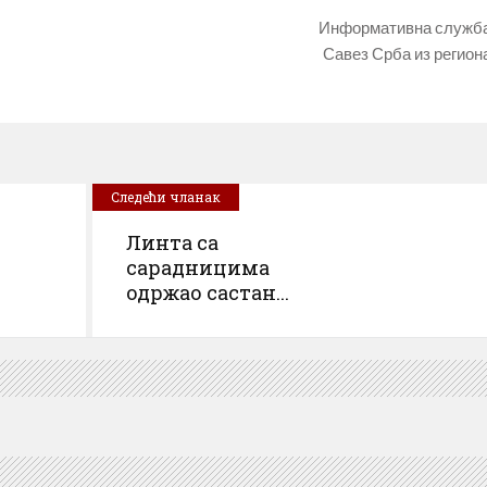
Информативна служб
Савез Срба из регион
Следећи чланак
Линта са
сарадницима
одржао састан...