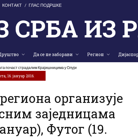
КОНТАКТ
ГЛАС ПОДРШКЕ
Друштво
Да се не заборави
Регион
Дијаспо
ата почаст страдалим Крајишницима у Олуји
а, 16. јануар 2016.
 региона организује
есним заједницама
јануар), Футог (19.