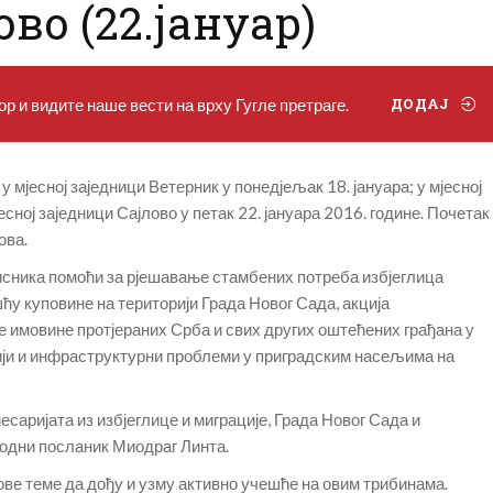
ово (22.јануар)
р и видите наше вести на врху Гугле претраге.
ДОДАЈ
у мјесној заједници Ветерник у понедјељак 18. јануара; у мјесној
јесној заједници Сајлово у петак 22. јануара 2016. године. Почетак
ова.
рисника помоћи за рјешавање стамбених потреба избјеглица
у куповине на територији Града Новог Сада, акција
 имовине протјераних Срба и свих других оштећених грађана у
ији и инфраструктурни проблеми у приградским насељима на
саријата из избјеглице и миграције, Града Новог Сада и
родни посланик Миодраг Линта.
ове теме да дођу и узму активно учешће на овим трибинама.