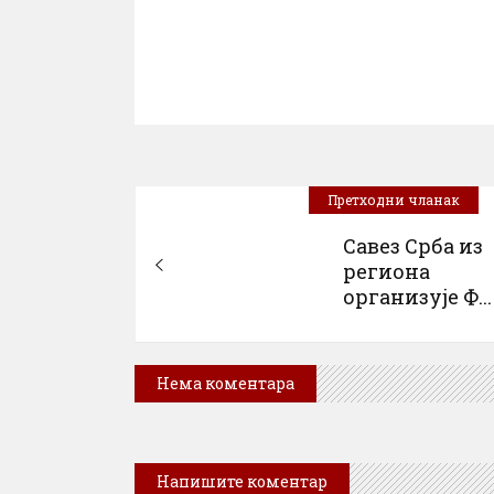
Претходни чланак
Савез Срба из
региона
организује Ф...
Нема коментара
Напишите коментар