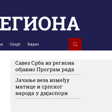
ра
Спорт
Видео
Савез Срба из региона
објавио Програм рада
Јачање веза између
матице и српског
народа у дијаспори