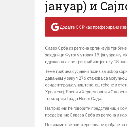
јануар) и Сајл
Додајте ССР као преферирани изво
Савез Срба из региона организује трибине 
заједници Футог у уторак 19. јануара и у м
одржавања све три трибине јесте у 18 час
Теме трибина су: јавни позив за избор ко
давањем у закуп 276 станова са могућношћ
евидентирања уништене, оштећене и отете
Хрватској, Босни и Херцеговини и Словен
територији Града Новог Сада.
На трибини ће говорити представници Коме
предсједник Савеза Срба из региона и на
Позивамо све заинтересоване грађане за 