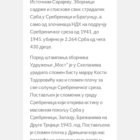
Источном Сарајеву. Зборници
садрже и спискове свих страдалих
Срба у Сребреници и Братунцу, а
само од злочинаца НДХ на подручју
Сребреничког среза од 1941. до
1945. убијено је 2.264 Срба од чега
430 дјеце.
Поред штампања зборника
Удружење „Мост“ је у Скеланима
урадило спомен бисту мајору Кости
Тодоровићу као и спомен плочу за
све солунце Сребреничког среза.
Постављен је споменик у граду
Сребреница који открива истину о
масовном покољу Срба у
Сребреници, Залазју, Брежанима на
Друге Тројице 1943. год. Постављена
је спомен плоча у Дрињачи која нас
подсјећа на злочине црне легије и