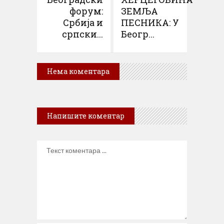
форум:
ЗЕМЉА
Србија и
ПЕСНИКА: У
српски...
Беогр...
Нема коментара
Напишите коментар