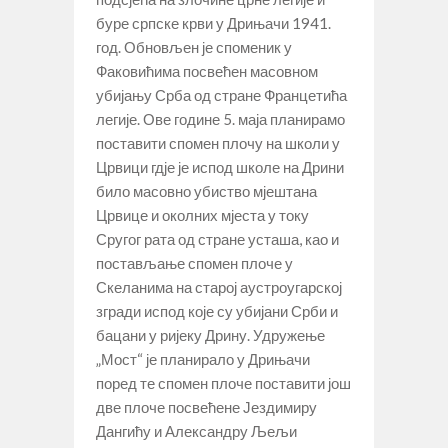
буре српске крви у Дрињачи 1941.
год. Обновљен је споменик у
Факовићима посвећен масовном
убијању Срба од стране Францетића
легије. Ове године 5. маја планирамо
поставити спомен плочу на школи у
Црвици гдје је испод школе на Дрини
било масовно убиство мјештана
Црвице и околних мјеста у току
Сругог рата од стране усташа, као и
постављање спомен плоче у
Скеланима на старој аустроугарској
згради испод које су убијани Срби и
бацани у ријеку Дрину. Удружење
„Мост“ је планирало у Дрињачи
поред те спомен плоче поставити још
две плоче посвећене Јездимиру
Дангићу и Александру Љељи