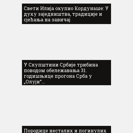
Свети Илија окупио Кордунаше: У
духу заједништва, традиције и
сјећања на завичај
У Скупштини Србије трибина
поводом обележавања 31.
годишњице прогона Срба у
„Олуји“...
Породице несталих и погинулих