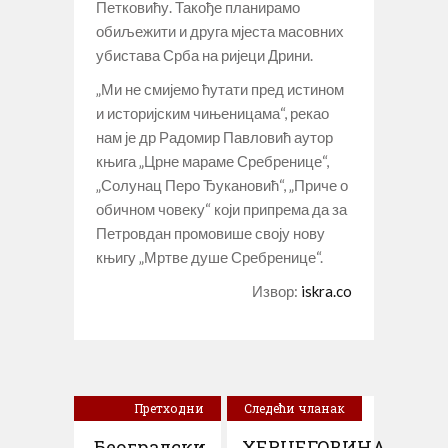
Петковићу. Такође планирамо
обиљежити и друга мјеста масовних
убистава Срба на ријеци Дрини.
„Ми не смијемо ћутати пред истином
и историјским чињеницама“, рекао
нам је др Радомир Павловић аутор
књига „Црне мараме Сребренице“,
„Солунац Перо Ђукановић“, „Приче о
обичном човеку“ који припрема да за
Петровдан промовише своју нову
књигу „Мртве душе Сребренице“.
Извор:
iskra.co
Претходни
Следећи чланак
чланак
Београдски
ХЕРЦЕГОВИНА