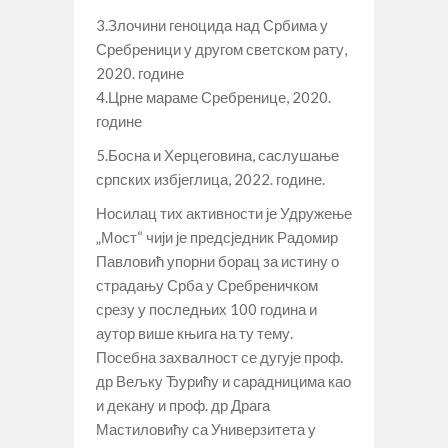
3.Злочини геноцида над Србима у
Сребреници у другом светском рату,
2020. године
4.Црне мараме Сребренице, 2020.
године
5.Босна и Херцеговина, саслушање
српских избјеглица, 2022. године.
Носилац тих активности је Удружење
„Мост“ чији је предсједник Радомир
Павловић упорни борац за истину о
страдању Срба у Сребреничком
срезу у последњих 100 година и
аутор више књига на ту тему.
Посебна захвалност се дугује проф.
др Вељку Ђурићу и сарадницима као
и декану и проф. др Драга
Мастиловићу са Универзитета у