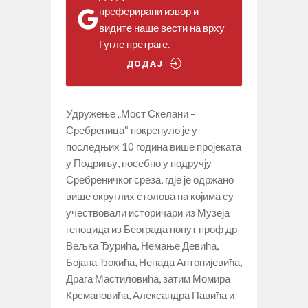
преферирани извор и
видите наше вести на врху
Гугле претраге.
ДОДАЈ
Удружење „Мост Скелани –
Сребреница“ покренуло је у
последњих 10 година више пројеката
у Подрињу, посебно у подручју
Сребреничког среза, гдје је одржано
више округлих столова на којима су
учествовали историчари из Музеја
геноцида из Београда попут проф др
Вељка Ђурића, Немање Девића,
Бојана Ђокића, Ненада Антонијевића,
Драга Мастиловића, затим Момира
Крсмановића, Александра Павића и