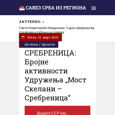
АКТУЕЛНО:
Свети Илија окупио Кордунаше: У духу заједништва,
традиције и сјећања на завичај
Петак, 10. март 2023.
/
Догађаји
Друштво
СРЕБРЕНИЦА:
Бројне
активности
Удружења „Мост
Скелани –
Сребреница“
Додајте ССР као