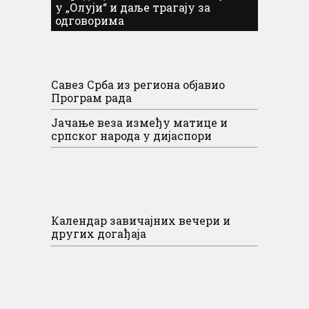
у „Олуји“ и даље трагају за
одговорима
Савез Срба из региона објавио
Програм рада
Јачање веза између матице и
српског народа у дијаспори
Календар завичајних вечери и
других догађаја