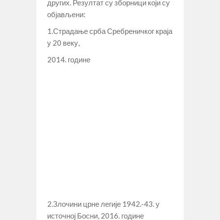
других. Резултат су зборници који су
објављени:
1.Страдање срба Сребреничког краја
у 20 веку,
2014. године
2.Злочини црне легије 1942.-43. у
источној Босни, 2016. године