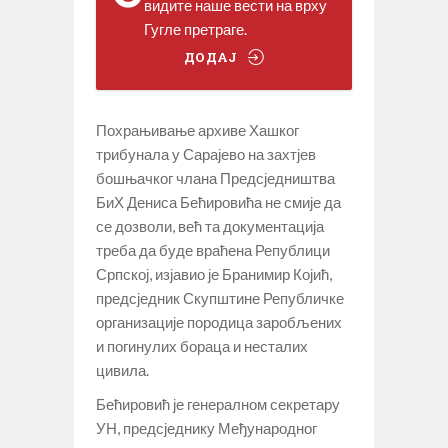
видите наше вести на врху
Гугле претраге.
ДОДАЈ
Похрањивање архиве Хашког
трибунала у Сарајево на захтјев
бошњачког члана Предсједништва
БиХ Дениса Бећировића не смије да
се дозволи, већ та документација
треба да буде враћена Републици
Српској, изјавио је Бранимир Којић,
предсједник Скупштине Републичке
организације породица заробљених
и погинулих бораца и несталих
цивила.
Бећировић је генералном секретару
УН, предсједнику Међународног