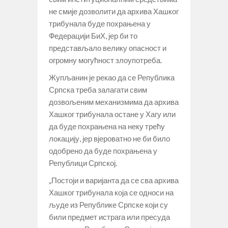
не смије дозволити да архива Хашког
трибунала буде похрањена у
Федерацији БиХ, јер би то
представљало велику опасност и
огромну могућност злоупотреба.
Жупљанин је рекао да се Република
Српска треба залагати свим
дозвољеним механизмима да архива
Хашког трибунала остане у Хагу или
да буде похрањена на неку трећу
локацију, јер вјероватно не би било
одобрено да буде похрањена у
Републици Српској.
„Постоји и варијанта да се сва архива
Хашког трибунала која се односи на
људе из Републике Српске који су
били предмет истрага или пресуда