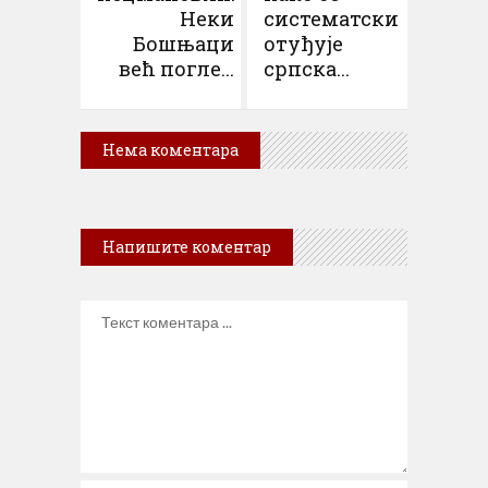
Неки
систематски
Бошњаци
отуђује
већ погле...
српска...
Нема коментара
Напишите коментар