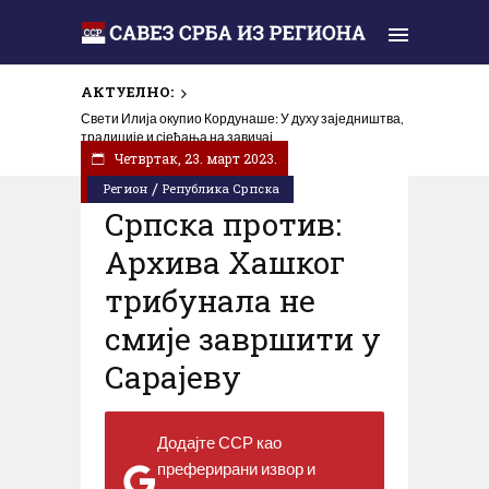
АКТУЕЛНО:
Свети Илија окупио Кордунаше: У духу заједништва,
традиције и сјећања на завичај
Четвртак, 23. март 2023.
/
Регион
Република Српска
Српска против:
Архива Хашког
трибунала не
смије завршити у
Сарајеву
Додајте ССР као
преферирани извор и