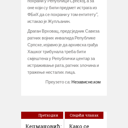
похрани у Републици Српској, а за
оне који су били предмет истрага из
ФБиХ да се похрани у том ентитету“,
истакао је Жупљанин.
Драган Врховац, предсједник Савеза
ратних војних инвалида Републике
Српске, изјавио је да архивска грађа
Хашког трибунала треба бити
смјештена у Републички центар за
истраживање рата, ратних злочина и
тражење несталих лица.
Преузето са:
Независне.ком
Претходни
Следећи чланак
чланак
Кецмановић:
Како се