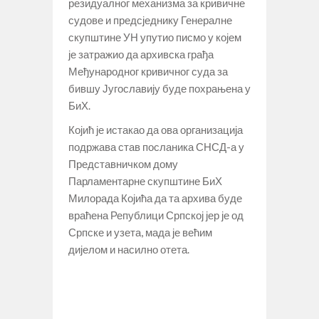
резидуалног механизма за кривичне
судове и предсједнику Генералне
скупштине УН упутио писмо у којем
је затражио да архивска грађа
Међународног кривичног суда за
бившу Југославију буде похрањена у
БиХ.
Којић је истакао да ова организација
подржава став посланика СНСД-а у
Представничком дому
Парламентарне скупштине БиХ
Милорада Којића да та архива буде
враћена Републици Српској јер је од
Српске и узета, мада је већим
дијелом и насилно отета.