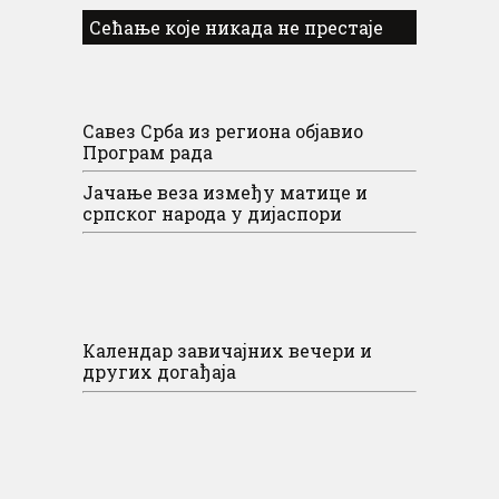
Сећање које никада не престаје
Савез Срба из региона објавио
Програм рада
Јачање веза између матице и
српског народа у дијаспори
Календар завичајних вечери и
других догађаја