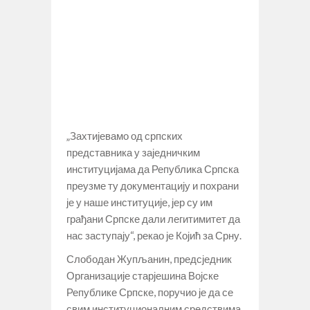
„Захтијевамо од српских
представника у заједничким
институцијама да Република Српска
преузме ту документацију и похрани
је у наше институције, јер су им
грађани Српске дали легитимитет да
нас заступају“, рекао је Којић за Срну.
Слободан Жупљанин, предсједник
Организације старјешина Војске
Републике Српске, поручио је да се
свим институционалним средствима