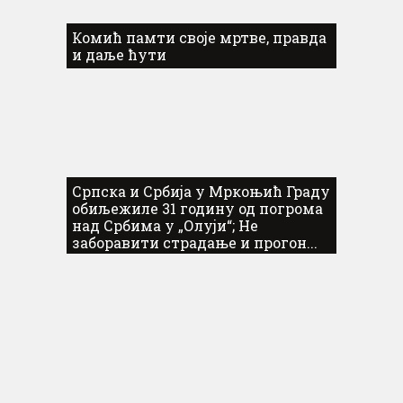
Комић памти своје мртве, правда
и даље ћути
Српска и Србија у Мркоњић Граду
обиљежиле 31 годину од погрома
над Србима у „Олуји“; Не
заборавити страдање и прогон...