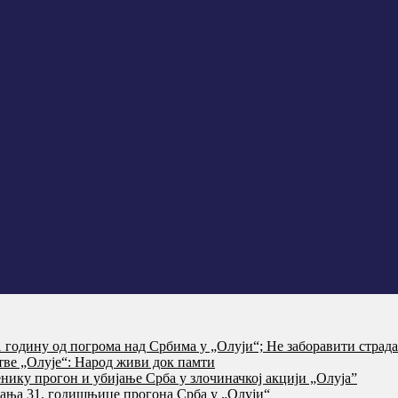
годину од погрома над Србима у „Олуји“; Не заборавити страд
тве „Олује“: Народ живи док памти
нику прогон и убијање Срба у злочиначкој акцији „Олуја”
ања 31. годишњице прогона Срба у „Олуји“