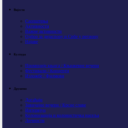
Вијести
Саопштења
Активности
Важне активности
Одбор за дијаспору и Србе у региону
Најаве
Култура
Промоције књига / Књижевне вечери
Фестивали / Концерти
Изложбе / Филмови
Друштво
Догађаји
Завичајне вечери / Крсне славе
Интервјуи
Колонизација и колонистичка насеља
Личности