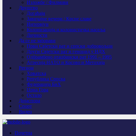
Изложбе / Филмови
Друштво
Догађаји
Завичајне вечери / Крсне славе
Интервјуи
Колонизација и колонистичка насеља
Личности
Да се не заборави
Први Свјeтски рат и српски добровољци
Други Свјетски рат и геноцид у НДХ
Одбрамбено отаџбински рат 1991 – 1995
Агресија НАТО и Косово и Метохија
Регион
Хрватска
Република Српска
Федерација БиХ
Црна Гора
Остало
Дијаспора
Спорт
Видео
Почетна