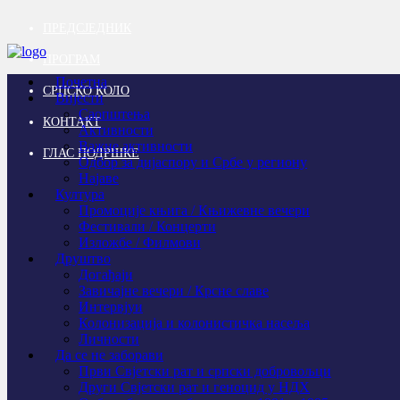
ПРЕДСЈЕДНИК
ПРОГРАМ
Почетна
СРПСКО КОЛО
Вијести
Саопштења
КОНТАКТ
Активности
Важне активности
ГЛАС ПОДРШКЕ
Одбор за дијаспору и Србе у региону
Најаве
Култура
Промоције књига / Књижевне вечери
Фестивали / Концерти
Изложбе / Филмови
Друштво
Догађаји
Завичајне вечери / Крсне славе
Интервјуи
Колонизација и колонистичка насеља
Личности
Да се не заборави
Први Свјeтски рат и српски добровољци
Други Свјетски рат и геноцид у НДХ