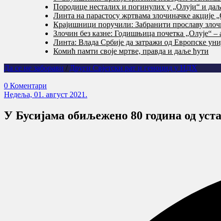
Породице несталих и погинулих у „Олуји“ и даље
Линта на парастосу жртвама злочиначке акције „
Крајишници поручили: Забранити прославу злочи
Злочин без казне: Годишњица почетка „Олује“ – 
Линта: Влада Србије да затражи од Европске уни
Комић памти своје мртве, правда и даље ћути
Да се не заборави
/
Други Свјетски рат и геноцид у НДХ
0 Коментари
Недеља, 01. август 2021.
У Бусијама обиљежено 80 година од уст