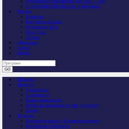
Одбрамбено отаџбински рат 1991 – 1995
Агресија НАТО и Косово и Метохија
Регион
Хрватска
Република Српска
Федерација БиХ
Црна Гора
Остало
Дијаспора
Спорт
Видео
Почетна
Вијести
Саопштења
Активности
Важне активности
Одбор за дијаспору и Србе у региону
Најаве
Култура
Промоције књига / Књижевне вечери
Фестивали / Концерти