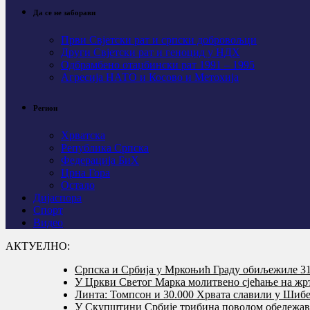
Да се не заборави
Први Свјeтски рат и српски добровољци
Други Свјетски рат и геноцид у НДХ
Одбрамбено отаџбински рат 1991 – 1995
Агресија НАТО и Косово и Метохија
Регион
Хрватска
Република Српска
Федерација БиХ
Црна Гора
Остало
Дијаспора
Спорт
Видео
АКТУЕЛНО:
Српска и Србија у Мркоњић Граду обиљежиле 31 
У Цркви Светог Марка молитвено сјећање на жр
Линта: Томпсон и 30.000 Хрвата славили у Шибе
У Скупштини Србије трибина поводом обележав