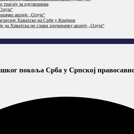
 трагају за одговорима
Олуја“
начке акције „Олуја“
агресије Хрватске на Србе у Крајини
је да Хрватска не слави злочиначку акцију „Олуја“
ашког покоља Срба у Српској правосавно