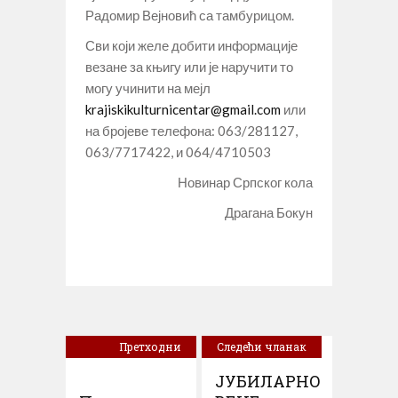
Радомир Вејновић са тамбурицом.
Сви који желе добити информације
везане за књигу или је наручити то
могу учинити на мејл
krajiskikulturnicentar@gmail.com
или
на бројеве телефона: 063/281127,
063/7717422, и 064/4710503
Новинар Српског кола
Драгана Бокун
Претходни
Следећи чланак
чланак
ЈУБИЛАРНО