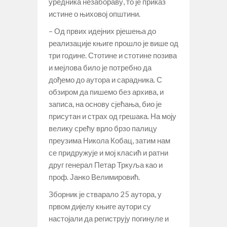
уредника незабораву, то је приказ
истине о њиховој општини.
– Од првих идејних рјешења до
реализације књиге прошло је више од
три године. Стотине и стотине позива
и мејлова било је потребно да
дођемо до аутора и сарадника. С
обзиром да пишемо без архива, и
записа, на основу сјећања, био је
присутан и страх од грешака. На моју
велику срећу врло брзо палицу
преузима Никола Кобац, затим нам
се придружује и мој класић и ратни
друг генерал Петар Тркуља као и
проф. Јанко Велимировић.
Зборник је стварало 25 аутора, у
првом дијелу књиге аутори су
настојали да региструју погинуле и