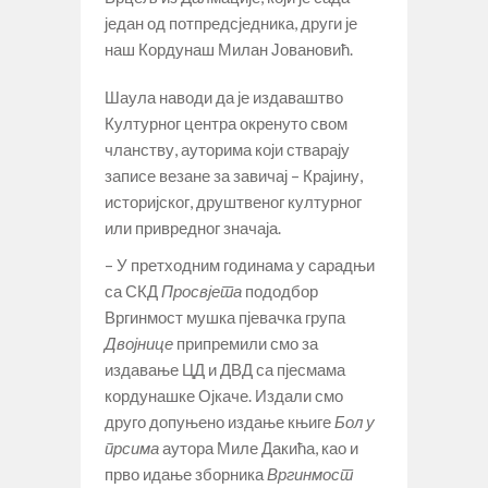
један од потпредсједника, други је
наш Кордунаш Милан Јовановић.
Шаула наводи да је издаваштво
Културног центра окренуто свом
чланству, ауторима који стварају
записе везане за завичај – Крајину,
историјског, друштвеног културног
или привредног значаја.
– У претходним годинама у сарадњи
са СКД
Просвјета
пододбор
Вргинмост мушка пјевачка група
Двојнице
припремили смо за
издавање ЦД и ДВД са пјесмама
кордунашке Ојкаче. Издали смо
друго допуњено издање књиге
Бол у
прсима
аутора Миле Дакића, као и
прво идање зборника
Вргинмост