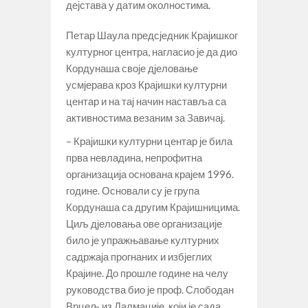
дејстава у датим околностима.
Петар Шаула предсједник Крајишког
културног центра, нагласио је да дио
Кордунаша своје дјеловање
усмјерава кроз Крајишки културни
центар и на тај начин наставља са
активностима везаним за Завичај.
– Крајишки културни центар је била
прва невладина, непрофитна
организација основана крајем 1996.
године. Основали су је група
Кордунаша са другим Крајишницима.
Циљ дјеловања ове организације
било је упражњавање културних
садржаја прогнаних и избјеглих
Крајине. До прошле године на челу
руководства био је проф. Слободан
Врцељ из Далмације, који је сада