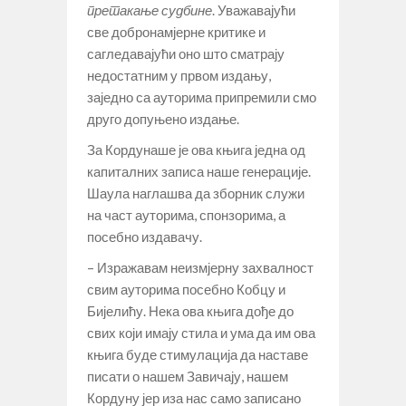
претакање судбине
. Уважавајући
све добронамјерне критике и
сагледавајући оно што сматрају
недостатним у првом издању,
заједно са ауторима припремили смо
друго допуњено издање.
За Кордунаше је ова књига једна од
капиталних записа наше генерације.
Шаула наглашва да зборник служи
на част ауторима, спонзорима, а
посебно издавачу.
– Изражавам неизмјерну захвалност
свим ауторима посебно Кобцу и
Бијелићу. Нека ова књига дође до
свих који имају стила и ума да им ова
књига буде стимулација да наставе
писати о нашем Завичају, нашем
Кордуну јер иза нас само записано