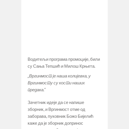
Водитељи програма промоције, били
су Сања Тепшић и Милош Крњета.
„Вргинмост је наша колијевка, у
Вргинмосту су кости наших
предака.“
Зачетник идеје да се напише
зборник, и Вргинмост отме од
заборава, пуковник Божо Бијелић
каже да је зборник допринос