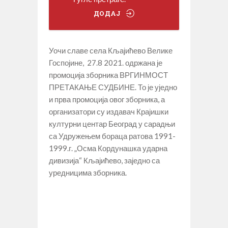
ДОДАЈ
Уочи славе села Кљајићево Велике
Госпојине, 27.8 2021. одржана је
промоција зборника ВРГИНМОСТ
ПРЕТАКАЊЕ СУДБИНЕ. То је уједно
и прва промоција овог зборника, а
организатори су издавач Крајишки
културни центар Београд у сарадњи
са Удружењем бораца ратова 1991-
1999.г. „Осма Кордунашка ударна
дивизија“ Кљајићево, заједно са
уредницима зборника.