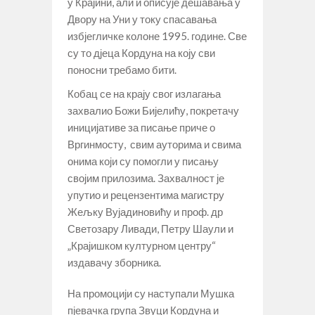
у Крајини, али и описује дешавања у
Двору на Уни у току спасавања
избјегличке колоне 1995. године. Све
су то дјеца Кордуна на коју сви
поносни требамо бити.
Кобац се на крају свог излагања
захвалио Божи Бијелићу, покретачу
иницијативе за писање приче о
Вргинмосту, свим ауторима и свима
онима који су помогли у писању
својим прилозима. Захвалност је
упутио и рецензентима магистру
Жељку Вујадиновићу и проф. др
Светозару Ливади, Петру Шаули и
„Крајишком културном центру“
издавачу зборника.
На промоцији су наступали Мушка
пјевачка група Звуци Кордуна и