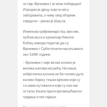
остаје. Вргинмост је ипак побиједио!
Изродио је дјецу која га нису
заборавила, о чему овај зборник
свједочи – рекао је Шаула.
Инжењер грађевинарства, пјесник,
публисицта и хроничар Никола
Кобац наводи податак да су
Вргинмост Срби почели насељавати
око 1688. године.
– Вргинмост није велик колико је
велика његова несрећа. Ни наша
избјегличка колона не би толико дуга
колико бијаху тешки вјекови који су
са нама путовали и који су иза нас
остали. Књига прати вргомошћанско
трајање и нестајање.