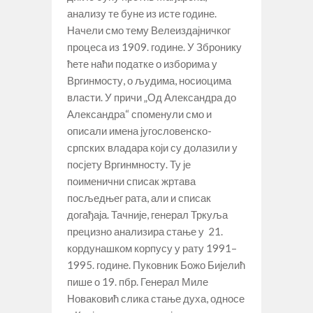
анализу те буне из исте године.
Начели смо тему Велеиздајничког
процеса из 1909. године. У Збронику
ћете наћи податке о изборима у
Вргинмосту, о људима, носиоцима
власти. У причи „Од Александра до
Александра“ споменули смо и
описали имена југословенско-
српских владара који су долазили у
посјету Вргинмносту. Ту је
поименични списак жртава
посљедњег рата, али и списак
догађаја. Тачније, генерал Тркуља
прецизно анализира стање у 21.
кордунашком корпусу у рату 1991–
1995. године. Пуковник Божо Бијелић
пише о 19. пбр. Генерал Миле
Новаковић слика стање духа, односе