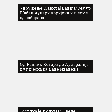
Удружење „Завичај Банија“ Мајур
Шабац чувари коријена и пјесме
од заборава
Од Равних Котара до Аустралије:
пут пјесника Дане Иванеже
„Истина је у очима“ – вече