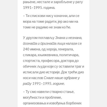
рањене, нестале и заробљене у рату
1991–1995. година.
– Ти спискови нису коначни, али се
мора на томе радити, јер ако ми на
томе не радимо не знам ко ће.
У другом поглављу
Знана и незнана,
позната и призната лица
налази се
240 имена, од хероја, генерала,
сликара, књижевника, политичара,
спортиста, професора, доктора до
обичних људи који су оставили траг и
исписали дио историје. Док трећи дио
носи наслов
Снаге наше одбране у
рату 1991–1995. године
.
– Ту смо навели стварно стање,
могућности и проблеме,
организовања и извођења борбених