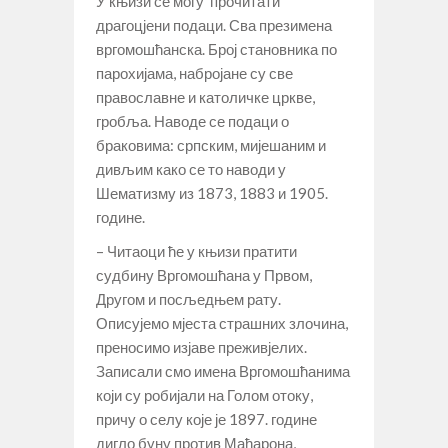
У књизи се могу прочитати
драгоцјени подаци. Сва презимена
вргомошћанска. Број становника по
парохијама, набројане су све
православне и католичке цркве,
гробља. Наводе се подаци о
браковима: српским, мијешаним и
дивљим како се то наводи у
Шематизму из 1873, 1883 и 1905.
године.
– Читаоци ће у књизи пратити
судбину Вргомошћана у Првом,
Другом и посљедњем рату.
Описујемо мјеста страшних злочина,
преносимо изјаве преживјелих.
Записали смо имена Вргомошћанима
који су робијали на Голом отоку,
причу о селу које је 1897. године
дигло буну против Мађарона,