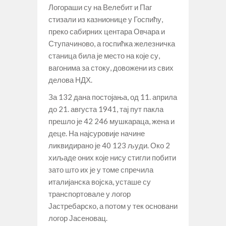
записа
Логораши су на Велебит и Паг
стизали из казнионице у Госпићу,
преко сабирних центара Овчара и
Ступачиново, а госпићка железничка
станица била је место на које су,
вагонима за стоку, довожени из свих
делова НДХ.
За 132 дана постојања, од 11. априла
до 21. августа 1941, тај пут пакла
прешло је 42 246 мушкараца, жена и
деце. На најсуровије начине
ликвидирано је 40 123 људи. Око 2
хиљаде оних које нису стигли побити
зато што их је у томе спречила
италијанска војска, усташе су
транспортовале у логор
Јастребарско, а потом у тек основани
логор Јасеновац.