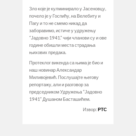
Зло које је кулминирало у Јасеновцу,
почело је у Госпићу, на Велебиту и
Пагу и то не смемо никад да
заборавимо, истиче у удружењу
“Јадовно 1941.” чији чланови су и ове
године обишли места страдања
њихових предака.
Протеклог викенда са њима је био и
наш новинар Александар
Миливојевић. Послушајте његову
репортажу, али и разговор за
председником Удружења “Јадовно
1941” Душаном Басташићем.
Извор:
РТС