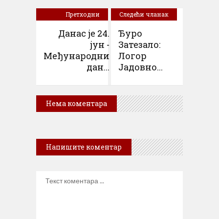
Претходни
Следећи чланак
чланак
Данас је 24.
Ђуро
јун -
Затезало:
Међународни
Логор
дан...
Јадовно...
Нема коментара
Напишите коментар