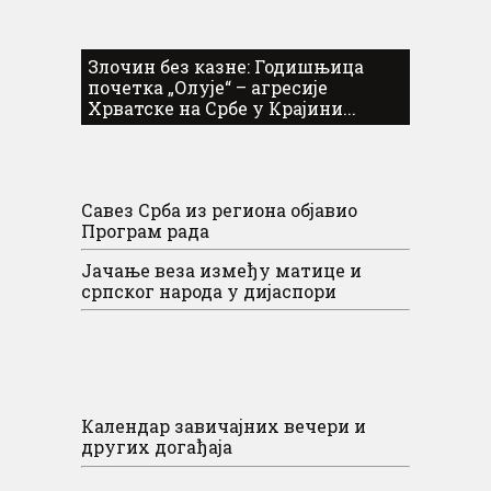
Злочин без казне: Годишњица
почетка „Олује“ – агресије
Хрватске на Србе у Крајини...
Савез Срба из региона објавио
Програм рада
Јачање веза између матице и
српског народа у дијаспори
Календар завичајних вечери и
других догађаја