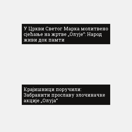
У Цркви Светог Марка молитвено
сјећање на жртве „Олује“: Народ
живи док памти
Крајишници поручили:
Забранити прославу злочиначке
акције „Олуја“