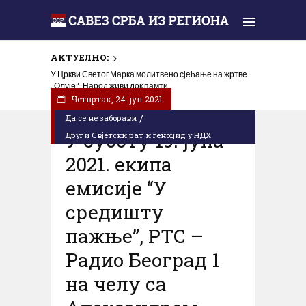
АКТУЕЛНО:
У Цркви Светог Марка молитвено сјећање на жртве
„Олује“: Народ живи док памти
Четвртак, 24. јун 2021.
/
Да се не заборави
У суботу 19. јуна
Други Свјетски рат и геноцид у НДХ
2021. екипа
емисије “У
средишту
пажње”, РТС –
Радио Београд 1
на челу са