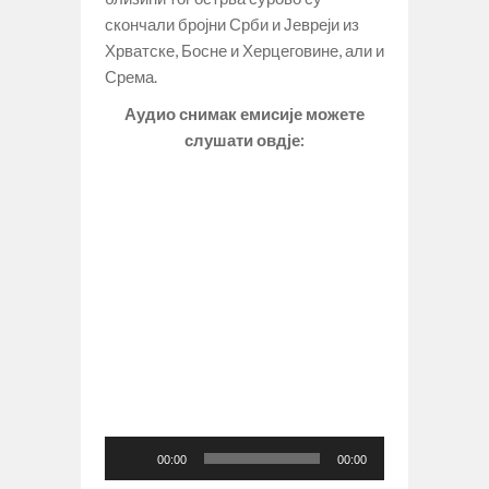
скончали бројни Срби и Јевреји из
Хрватске, Босне и Херцеговине, али и
Срема.
Аудио снимак емисије можете
слушати овдје:
Прегледач
00:00
00:00
звучних