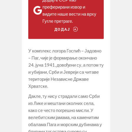
преферирани извор и
видите наше вести на врху
Гугле претраге.
ДОДАЈ
У комплекс логора Госпић – Јадовно
– Паг, чије је формирање окончано
24. јуна 1941, довођени су, а потом ту
и убијани, Срби и Јевреји са читаве
територије Независне Државе
Хрватске.
Дакле, ту нису страдали само Срби
из Лике и мештани околних села,
како се често погрешно мисли. У
велебитским јамама, на каменитим
обалама Пага и морским дубинама у
близини тог острва сурово су