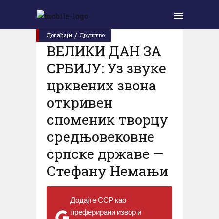
Четвртак, 28. јануар 2021.
/
Догађаји
Друштво
ВЕЛИКИ ДАН ЗА
СРБИЈУ: Уз звуке
црквених звона
откривен
споменик творцу
средњовековне
српске државе —
Стефану Немањи
Додајте ССР као
преферирани извор и