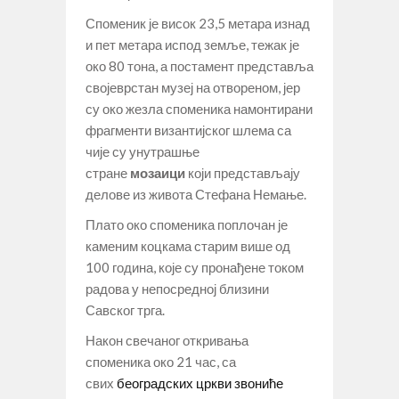
Споменик је висок 23,5 метара изнад
и пет метара испод земље, тежак је
око 80 тона, а постамент представља
својеврстан музеј на отвореном, јер
су око жезла споменика намонтирани
фрагменти византијског шлема са
чије су унутрашње
стране
мозаици
који представљају
делове из живота Стефана Немање.
Плато око споменика поплочан је
каменим коцкама старим више од
100 година, које су пронађене током
радова у непосредној близини
Савског трга.
Након свечаног откривања
споменика око 21 час, са
свих
београдских цркви звониће