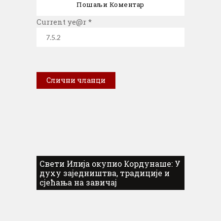
Current ye@r
*
Слични чланци
Свети Илија окупио Кордунаше: У
духу заједништва, традиције и
сјећања на завичај