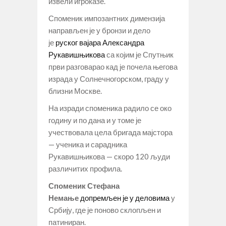
извели игроказе.
Споменик импозантних димензија
направљен је у бронзи и дело
је
руског вајара Александра
Рукавишњикова
са којим је Спутњик
први разговарао кад је почела његова
израда у Солнечногорском, граду у
близни Москве.
На изради споменика радило се око
годину и по дана и у томе је
учествовала цела бригада мајстора
— ученика и сарадника
Рукавишњикова — скоро 120 људи
различитих профила.
Споменик Стефана
Немање
допремљен је у деловима
у
Србију, где је поново склопљен и
патиниран.