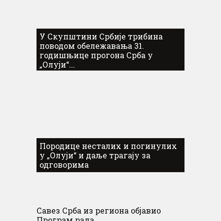
У Скупштини Србије трибина
поводом обележавања 31.
годишњице прогона Срба у
„Олуји“...
Породице несталих и погинулих
у „Олуји“ и даље трагају за
одговорима
Савез Срба из региона објавио
Програм рада