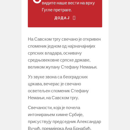
видите наше вести на врху
Гугле претраге.
ДОДАЈ
На Савском тргу свечано је откривен
споменик једном од најзначајнијих
српских владара, оснивачу
средњовековне српске државе,
великом жупану Стефану Немањи.
Уз звуке звона са београдских
цркава, вечерас је свечано
осветељен споменик Стефану
Немањи, на Савском тргу.
Свечаности, која је почела
интонирањем химне Србије,
присуствују председник Александар
Вучић, премијерка Ана Брнабић,