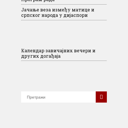
Јачање веза између матице и
српског народа у дијаспори
Календар завичајних вечери и
других догађаја