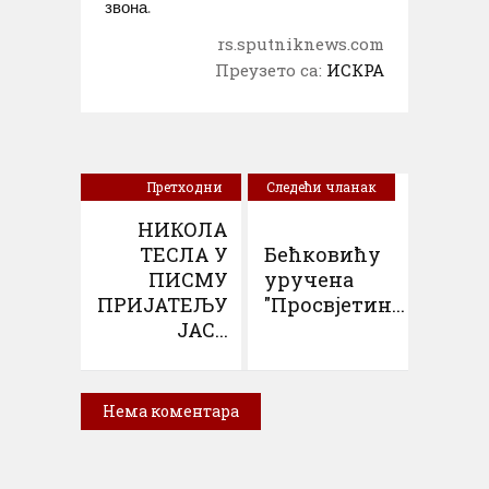
звона
.
rs.sputniknews.com
Преузето са:
ИСКРА
Претходни
Следећи чланак
чланак
НИКОЛА
ТЕСЛА У
Бећковићу
ПИСМУ
уручена
ПРИЈАТЕЉУ
"Просвјетин...
ЈАС...
Нема коментара