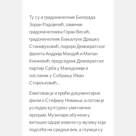
Ту су и градоначелник Београда
Зоран Радојичић, заменик
градоначелника Горан Весић,
градоначелник Бањалуке Драшко
Станивуковић, лидери Демократског
фронта Андрија Мандић и Милан
Кнежевић, председник Демократске
партије Срба у Македонији и
посланик у Собрању Иван
Стојиљковић…
Емитован је и краћи документарни
филм о Стефану Немањи, а потом је
уследио културно-уметнички
програм. Музичари обучени у
витешке одоре извели су музику која
подсећа на средњи век, а глумци су