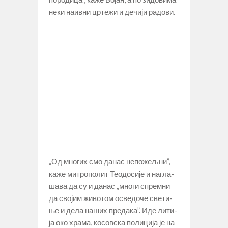
не­ки на­ив­ни цр­те­жи и де­чи­ји ра­до­ви.
„Од мно­гих смо да­нас не­по­жељ­ни”,
ка­же ми­тро­по­лит Те­о­до­си­је и на­гла­
ша­ва да су и да­нас „мно­ги спрем­ни
да сво­јим жи­во­том осве­до­че све­ти­
ње и де­ла на­ших пре­да­ка”. Иде ли­ти­
ја око хра­ма, ко­сов­ска по­ли­ци­ја је на