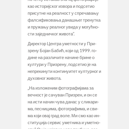
као исто­риј­ског из­во­ра и под­се­тио
при­сут­не на ре­ал­ност у спре­ча­ва­њу
фал­си­фи­ко­ва­ња да­на­шњег тре­нут­ка
и пру­жа­њу ре­ал­ног уви­да у мо­гућ­но­
сти за­јед­нич­ког жи­во­та”.
Ди­рек­тор Цен­тра умет­но­сти у При­
зре­ну Бо­јан Ба­бић, ко­ји од 1999. го­
ди­не на раз­ли­чи­те на­чи­не бри­не о
кул­ту­ри у При­зре­ну, под­се­тио је на
не­пре­ки­ну­ти кон­ти­ну­и­тет кул­тур­ног и
ду­хов­ног жи­во­та.
„На из­ло­же­ним фо­то­гра­фи­ја­ма за
веч­ност је са­чу­ван При­зрен, и он се
на исти на­чин чу­ва да­нас у сли­ка­ри­
ма, пе­сни­ци­ма, фо­то­гра­фи­ма, и сви­
ма ко­ји овај град во­ле. Ми смо као ин­
сти­ту­ци­ја сер­вис умет­ни­ка и умет­но­