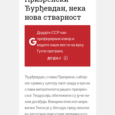
Ђурђевдан, нека
нова стварност
Додајте ССР као
преферирани извор и
видите наше вести на врху
Гугле претраге.
ДОДАЈ
Ђурђевдан, сла­ва При­зре­на, са­бор­
ног хра­ма у цен­тру овог гра­да и кр­сна
сла­ва ми­тро­по­ли­та ра­шко-при­зрен­
ског Те­о­до­си­ја, обе­ле­жи­ли су ју­че ни­
зом до­га­ђа­ја. Ви­кар­ни епи­скоп мо­ра­
вич­ки Ти­хон је у бе­се­ди, пред не­ко­ли­
ко де­се­ти­на при­сут­них вер­ни­ка и го­