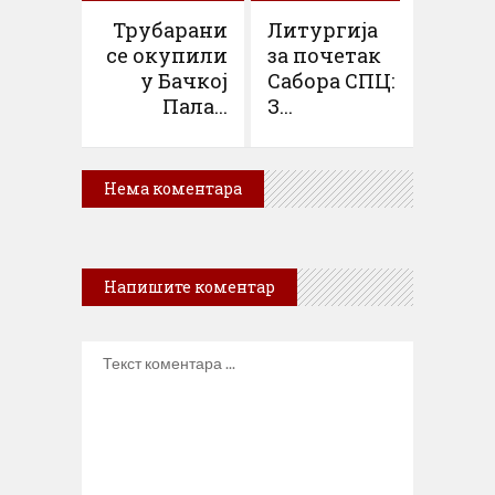
чланак
Трубарани
Литургија
се окупили
за почетак
у Бачкој
Сабора СПЦ:
Пала...
З...
Нема коментара
Напишите коментар