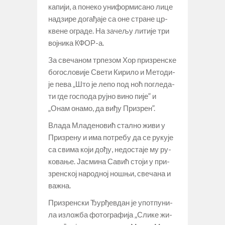
ка­пи­ји, а по­не­ко уни­фор­ми­са­но ли­це
над­зи­ре до­га­ђа­је са оне стра­не цр­
кве­не огра­де. На за­че­љу ли­ти­је три
вој­ни­ка КФОР-а.
За све­ча­ном тр­пе­зом Хор при­зрен­ске
бо­го­сло­ви­је Све­ти Ки­ри­ло и Ме­то­ди­
је пе­ва „Што је ле­по под ноћ по­гле­да­
ти где го­спо­да руј­но ви­но пи­је” и
„Онам она­мо, да ви­ђу При­зрен”.
Вла­да Мла­де­но­вић стал­но жи­ви у
При­зре­ну и има по­тре­бу да се ру­ку­је
са сви­ма ко­ји до­ђу, не­до­ста­је му ру­
ко­ва­ње. Ја­сми­на Са­вић сто­ји у при­
зрен­ској на­род­ној но­шњи, све­ча­на и
ва­жна.
При­зрен­ски Ђур­ђев­дан је упот­пу­ни­
ла из­ло­жба фо­то­гра­фи­ја „Сли­ке жи­