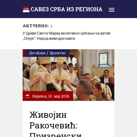
АКТУЕЛНО:
У Цркви Светог Марка молитвено сјећање на жртве
„Олује“: Народ живи док памти
/
Догађаји
Друштво
Недеља, 10. мај 2026.
Живојин
Ракочевић:
Призренски