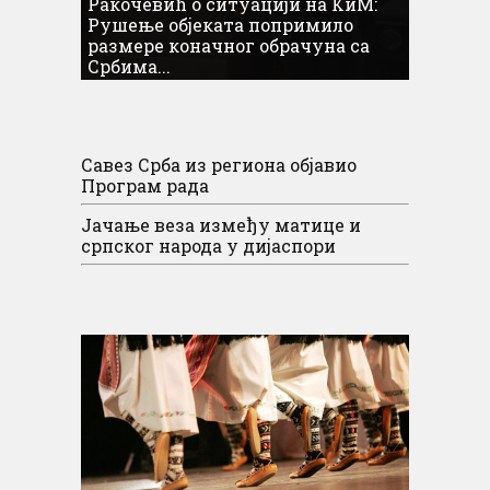
Ракочевић о ситуацији на КиМ:
Рушење објеката попримило
размере коначног обрачуна са
Србима...
Савез Срба из региона објавио
Програм рада
Јачање веза између матице и
српског народа у дијаспори