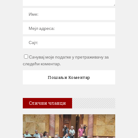
Сачувај моје податке у претраживачу за
следећи коментар.
Слични чланци