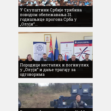
У Скупштини Србије трибина
поводом обележавања 31.
годишњице прогона Срба у
„Олуји“...
Породице несталих и погинулих
у „Олуји“ и даље трагају за
одговорима