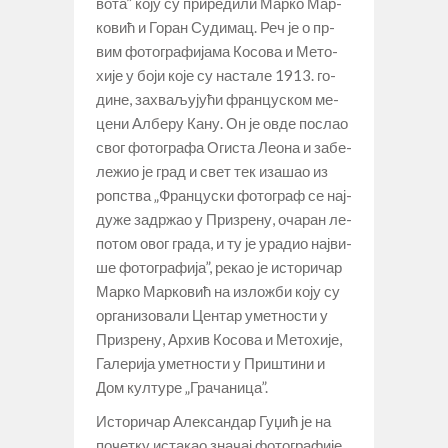
во­та” ко­ју су при­ре­ди­ли Мар­ко Мар­
ко­вић и Го­ран Су­ди­мац. Реч је о пр­
вим фо­то­гра­фи­ја­ма Ко­со­ва и Ме­то­
хи­је у бо­ји ко­је су на­ста­ле 1913. го­
ди­не, за­хва­љу­ју­ћи фран­цу­ском ме­
це­ни Ал­бе­ру Ка­ну. Он је ов­де по­слао
свог фо­то­гра­фа Оги­ста Ле­о­на и за­бе­
ле­жио је град и свет тек иза­шао из
роп­ства „Фран­цу­ски фо­то­граф се нај­
ду­же за­др­жао у При­зре­ну, оча­ран ле­
по­том овог гра­да, и ту је ура­дио нај­ви­
ше фо­то­гра­фи­ја”, ре­као је исто­ри­чар
Мар­ко Мар­ко­вић на из­ло­жби ко­ју су
ор­га­ни­зо­ва­ли Цен­тар умет­но­сти у
При­зре­ну, Ар­хив Ко­со­ва и Ме­то­хи­је,
Га­ле­ри­ја умет­но­сти у При­шти­ни и
Дом кул­ту­ре „Гра­ча­ни­ца”.
Исто­ри­чар Алек­сан­дар Гу­џић је на
по­чет­ку ис­та­као зна­чај фо­то­гра­фи­је