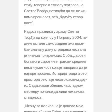
сти­ју, го­во­рио о сми­слу жр­тво­ва­ња
Све­тог Ђор­ђа, ис­ти­чу­ћи да ми не жи­
ви­мо про­шлост, већ „бу­ду­ћу ствар­
ност”.
Ра­дост пра­зни­ка у хра­му Све­тог
Ђор­ђа од ко­јег су у По­гро­му 2004. го­
ди­не оста­ле са­мо зи­ди­не има по­се­
бан зна­чај у да­ну стра­да­ња не­ста­ла
је ин­ти­ма при­зрен­ских Ср­ба, да­ро­ви
бо­га­тих и си­ро­ти­ње тра­го­ви сред­њег
ве­ка и умет­ност ко­ја је го­во­ри­ла да је
нај­го­ре про­шло. Исто­ри­ја гра­да и овог
про­сто­ра ре­кла је не­што са­свим дру­
го. Са­да, на­кон об­но­ве, на хлад­ном
мер­ме­ру по­чи­ње да жи­ви не­ка но­ва
ствар­ност.
„Ико­ну за це­ли­ва­ње је до­не­ла мо­ја
по­ро­ди­ца”, ка­же Бо­јан, а по зи­до­ви­ма