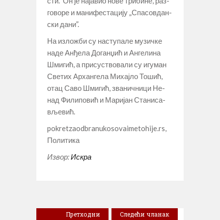
сти.” Он је на­ја­вио но­ве три­би­не, раз­
го­во­ре и ма­ни­фе­ста­ци­ју „Спа­сов­дан­
ски да­ни”.
На из­ло­жби су на­сту­па­ле му­зич­ке
на­де Ан­ђе­ла До­ган­џић и Ан­ге­ли­на
Шми­гић, а при­су­ство­ва­ли су игу­ман
Све­тих Ар­хан­ге­ла Ми­хај­ло То­шић,
отац Са­во Шми­гић, зва­нич­ни­ци Не­
над Фи­ли­по­вић и Ма­ри­јан Ста­ни­са­
вље­вић.
pokretzaodbranukosovaimetohije.rs,
Политика
Извор:
Искра
Претходни
Следећи чланак