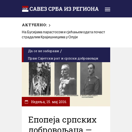
АКТУЕЛНО:
На Бусијама парастосом и сјећањем одата почаст
страдалим Крајишницима у Олуји
/
Да се не заборави
Први Свјeтски рат и српски добровољци
Недеља, 15. мај 2016.
Епопеја српских
добровољаца —