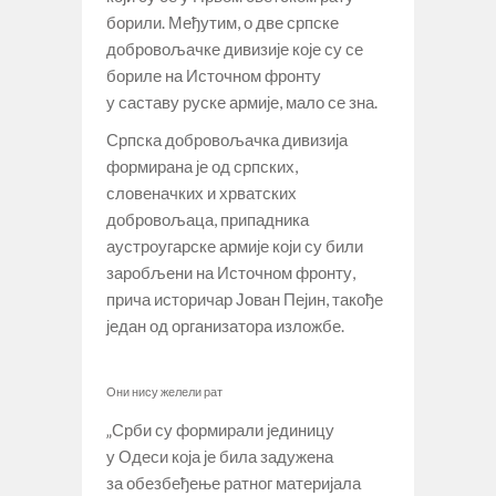
борили. Међутим, о две српске
добровољачке дивизије које су се
бориле на Источном фронту
у саставу руске армије, мало се зна.
Српска добровољачка дивизија
формирана је од српских,
словеначких и хрватских
добровољаца, припадника
аустроугарске армије који су били
заробљени на Источном фронту,
прича историчар Јован Пејин, такође
један од организатора изложбе.
Они нису желели рат
„Срби су формирали јединицу
у Одеси која је била задужена
за обезбеђење ратног материјала