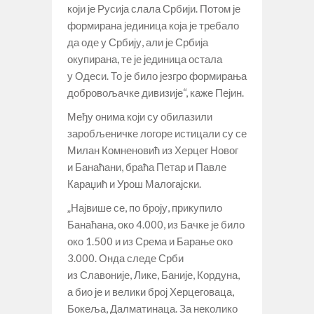
који је Русија слала Србији. Потом је
формирана јединица која је требало
да оде у Србију, али је Србија
окупирана, те је јединица остала
у Одеси. То је било језгро формирања
добровољачке дивизије“, каже Пејин.
Међу онима који су обилазили
заробљеничке логоре истицали су се
Милан Комненовић из Херцег Новог
и Банаћани, браћа Петар и Павле
Караџић и Урош Малогајски.
„Највише се, по броју, прикупило
Банаћана, око 4.000, из Бачке је било
око 1.500 и из Срема и Барање око
3.000. Онда следе Срби
из Славоније, Лике, Баније, Кордуна,
а био је и велики број Херцеговаца,
Бокеља, Далматинаца. За неколико