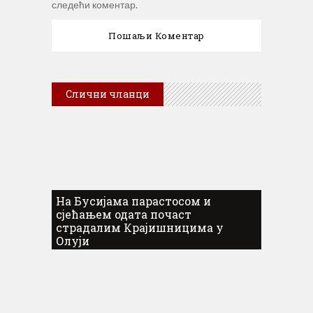
следећи коментар.
Слични чланци
На Бусијама парастосом и
сјећањем одата почаст
страдалим Крајишницима у
Олуји