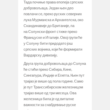
Тада почиње права епопеја српских
добровољаца. Један њен део
повлачи се, преко руских северних
лука Мурманска и Архангелска, око
Скандинавије до Британије, па
на Солунски фронт стиже преко
Француске и Италије. Овој групи ће
у Солуну бити придодато још
српских војника, који ће формирати
Вардарску дивизију.
Друга група добровољаца до Солуна
ће стићи преко Сибира, Кине,
Сингапура, Индије и Египта. Њен пут
трајао је више од пола године. Само
је пут Транссибирском железницом
трајао више од три месеца. Ова
железница била је од виталне
важности за снабдевање руске