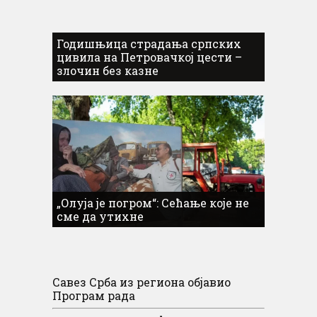
Годишњица страдања српских
цивила на Петровачкој цести –
злочин без казне
„Олуја је погром“: Сећање које не
сме да утихне
Савез Срба из региона објавио
Програм рада