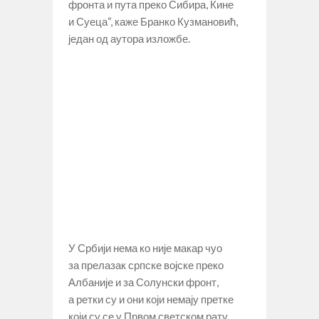
фронта и пута преко Сибира, Кине
и Суеца“, каже Бранко Кузмановић,
један од аутора изложбе.
У Србији нема ко није макар чуо
за прелазак српске војске преко
Албаније и за Солунски фронт,
а ретки су и они који немају претке
који су се у Првом светском рату