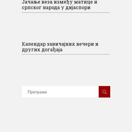
Јачање веза између матице и
српског народа у дијаспори
Календар завичајних вечери и
других догађаја