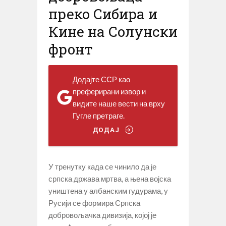
преко Сибира и
Кине на Солунски
фронт
Додајте ССР као
преферирани извор и
видите наше вести на врху
Гугле претраге.
ДОДАЈ
У тренутку када се чинило да је
српска држава мртва, а њена војска
уништена у албанским гудурама, у
Русији се формира Српска
добровољачка дивизија, којој је