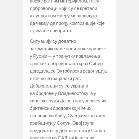
војске ратним материјалом, те су
добровољци, који су се кретали
у супротном смеру морали дуго
да чекају да прођу композиције које
су имале приоритет.
Ситуацију су додатно
закомпликовале политичке прилике
у Русији — у тренутку повлачења
српских добровољаца кроз Сибир
догодила се Октобарска револуција
и почео је грађански рат.
Добровољци су се укрцали
на бродове у Владивостоку, а у
кинеској луци Дајрен преузели су их
британски бродови који ће их,
опловивши Азију, Суецким каналом
пребацити у Солун. Овој групи
придодати су добровољци у Солун
пристигли из САД, па је од њих