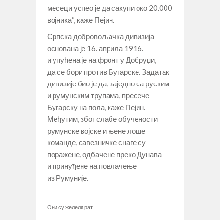
месеци успео је да сакупи око 20.000
војника“, каже Пејин.
Српска добровољачка дивизија
основана је 16. априла 1916.
и упућена је на фронт у Добруџи,
да се бори против Бугарске. Задатак
дивизије био је да, заједно са руским
и румунским трупама, пресече
Бугарску на пола, каже Пејин.
Међутим, због слабе обучености
румунске војске и њене лоше
команде, савезничке снаге су
поражене, одбачене преко Дунава
и принуђене на повлачење
из Румуније.
Они су желели рат