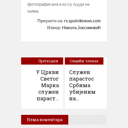
фотографисана и ко су људи на
њима.
Преузето са:
rs.sputniknews.com
Извор:
Никола Јоксимовић
Претходни
Следећи чланак
чланак
У Цркви
Служен
Светог
парастос
Марка
Србима
служен
убијеним
параст...
на...
Нема коментара