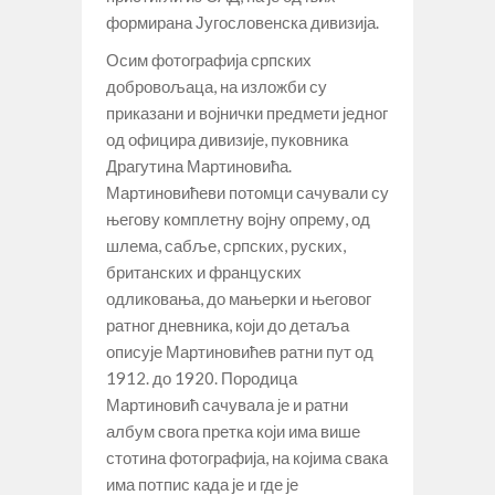
формирана Југословенска дивизија.
Осим фотографија српских
добровољаца, на изложби су
приказани и војнички предмети једног
од официра дивизије, пуковника
Драгутина Мартиновића.
Мартиновићеви потомци сачували су
његову комплетну војну опрему, од
шлема, сабље, српских, руских,
британских и француских
одликовања, до мањерки и његовог
ратног дневника, који до детаља
описује Мартиновићев ратни пут од
1912. до 1920. Породица
Мартиновић сачувала је и ратни
албум свога претка који има више
стотина фотографија, на којима свака
има потпис када је и где је