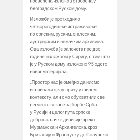
посвећена изложба отворена у
београдском Руском дому.
Изложби је претходило
четворогодишње истраживање
по српским, руским, енглеским,
аустријским и немачким архивима.
Ова изложба je започета пре две
године, изложбом у Сиригу, с тим што
је у Руском дому изложено 95 одсто
новог материјала.
„Простор нас је омеђио да нисмо
испричали целу причу у ширем
контексту, али смо обухватили све
сегменте везане за борбе Срба
у Русији и целог пута српске
добровољачке дивизије преко
Мурманска и Архангелска, кроз
Британију и Француску до Солунског