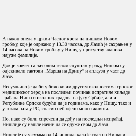
А након опела у цркви Часног крста на нишком Новом
гробљу, које је одржано у 13.30 часова, др Лазић је сахрањен у
14 часова на Новом гробљу у Нишу, у присуству чланова
најуже фамилије.
Док је ковчег са његовим телом спуштан у раку, Нишом су
одјекивали тактови „Марша на Дрину“ и аплаузи у част др
Лазе.
Несумњиво је да би у било којим другим околностима српског
медицинског хероја на последњи починак испратиле хиљаде
грађана Ниша и околних градова на југу Србије, али и
Републике Српске будући да је годинама, како у Нишу, тако и
у током рата у РС, спасио небројено много живота.
Но, иако су били спречени да дођу на последњи испраћај,
Нишлије су нашле начин да се одуже свом др Лази.
Нишлије су у сузама од 14. априла, када је град на Нишави