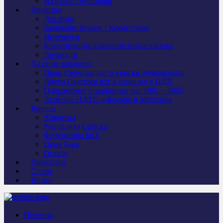
Изложбе / Филмови
Друштво
Догађаји
Завичајне вечери / Крсне славе
Интервјуи
Колонизација и колонистичка насеља
Личности
Да се не заборави
Први Свјeтски рат и српски добровољци
Други Свјетски рат и геноцид у НДХ
Одбрамбено отаџбински рат 1991 – 1995
Агресија НАТО и Косово и Метохија
Регион
Хрватска
Република Српска
Федерација БиХ
Црна Гора
Остало
Дијаспора
Спорт
Видео
Почетна