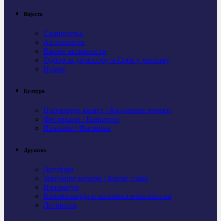
Вијести
Саопштења
Активности
Важне активности
Одбор за дијаспору и Србе у региону
Најаве
Култура
Промоције књига / Књижевне вечери
Фестивали / Концерти
Изложбе / Филмови
Друштво
Догађаји
Завичајне вечери / Крсне славе
Интервјуи
Колонизација и колонистичка насеља
Личности