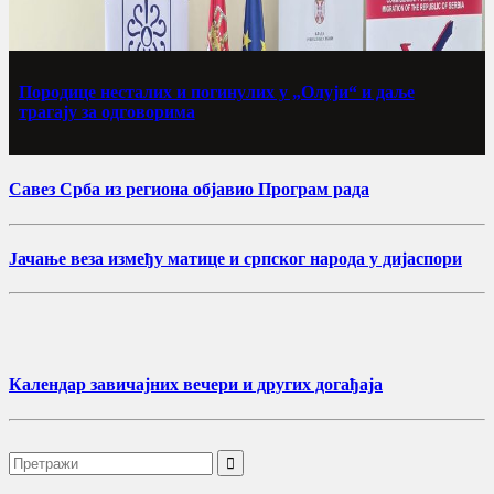
Породице несталих и погинулих у „Олуји“ и даље
трагају за одговорима
Савез Срба из региона објавио Програм рада
Јачање веза између матице и српског народа у дијаспори
Календар завичајних вечери и других догађаја