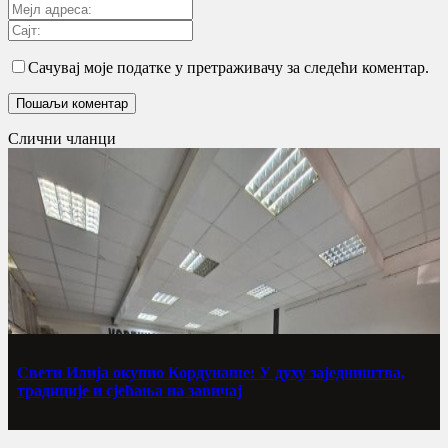
Сачувај моје податке у претраживачу за следећи коментар.
Слични чланци
Свети Илија окупио Кордунаше: У духу заједништва,
традиције и сјећања на завичај