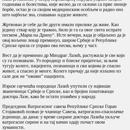
годинама и болестима, није желео да се склони са прве линије
борбе, остао је са својим медицинским особљем и радио оно
што најбоље зна, спашавао људске животе.
Жртвовао је себе да би други имали прилике да живе. Као
једину ствар коју је тражио, било је га са овог света испрате
песмом „Марш на Дрину“. Исте вечери, када је објаљено да је
овај вољени лекар преминуо, широм Србије и Републике
Српске орила се управо ова песма, њему у част.
Вест да је преминио др Миодраг Лазић, растужила је све који
су га познавали. Уз породицу и блиске пријатеље, за њим
тугују колеге, пацијенти, познаници и сви којима је спасио
живот, а спасио је многе. Колеге причају да није излазио из
сале док не “оживи” пацијента.
Изразе саучешћа породици Лазић упутили су највиши
званичници Србије и Српске, као и бројни поштоваоци
доктора Лазе, како ће остати упамћен у народу.
Председник Ватрогасног савеза Републике Српске Горан
Стојаковић позвао је чланице Савеза, ватрогасно-спасилачке
јединице, да данас у време сахране доктора Лазића укључе
ватрогасне сирене и на тај начин одају почаст овом
хуманисти.