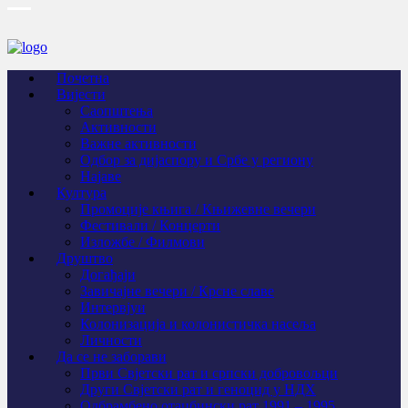
Почетна
Вијести
Саопштења
Активности
Важне активности
Одбор за дијаспору и Србе у региону
Најаве
Култура
Промоције књига / Књижевне вечери
Фестивали / Концерти
Изложбе / Филмови
Друштво
Догађаји
Завичајне вечери / Крсне славе
Интервјуи
Колонизација и колонистичка насеља
Личности
Да се не заборави
Први Свјeтски рат и српски добровољци
Други Свјетски рат и геноцид у НДХ
Одбрамбено отаџбински рат 1991 – 1995