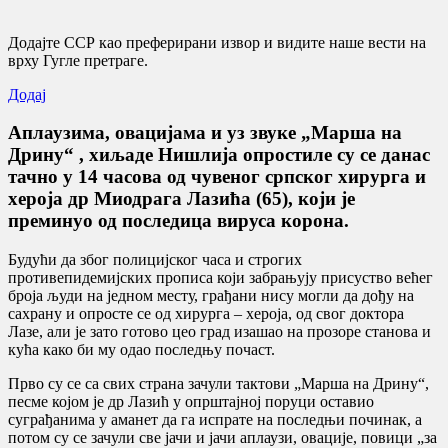
Додајте ССР као преферирани извор и видите наше вести на
врху Гугле претраге.
Додај
Аплаузима, овацијама и уз звуке „Марша на
Дрину“ , хиљаде Нишлија опростиле су се данас
тачно у 14 часова од чувеног српског хирурга и
хероја др Миодрага Лазића (65), који је
преминуо од последица вируса корона.
Будући да због полицијског часа и строгих
противепидемијских прописа који забрањују присуство већег
броја људи на једном месту, грађани нису могли да дођу на
сахрану и опросте се од хирурга – хероја, од свог доктора
Лазе, али је зато готово цео град изашао на прозоре станова и
кућа како би му одао последњу почаст.
Прво су се са свих страна зачули тактови „Марша на Дрину“,
песме којом је др Лазић у опрштајној поруци оставио
суграђанима у аманет да га испрате на последњи починак, а
потом су се зачули све јачи и јачи аплаузи, овације, повици „за