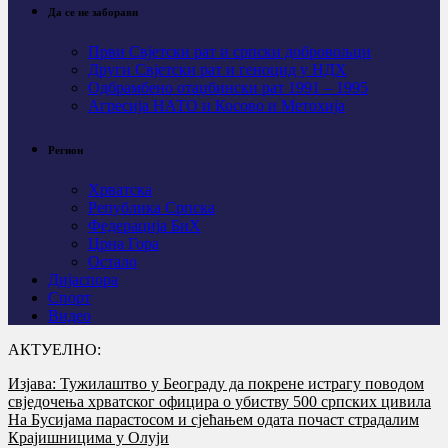
Да се не заборави
Први Свјeтски рат и српски добровољци
Други Свјетски рат и геноцид у НДХ
Одбрамбено отаџбински рат 1991 – 1995
Агресија НАТО и Косово и Метохија
Регион
Хрватска
Република Српска
Федерација БиХ
Црна Гора
Остало
Дијаспора
Спорт
Видео
АКТУЕЛНО:
Изјава: Тужилаштво у Београду да покрене истрагу поводом
свједочења хрватског официра о убиству 500 српских цивила
На Бусијама парастосом и сјећањем одата почаст страдалим
Крајишницима у Олуји