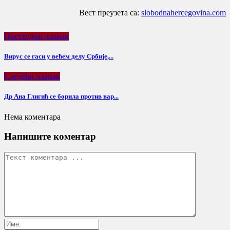
Вест преузета са:
slobodnahercegovina.com
Претходни чланак
Вирус се гаси у већем делу Србије,...
Следећи чланак
Др Ана Глигић се борила против вар...
Нема коментара
Напишите коментар