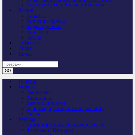
Агресија НАТО и Косово и Метохија
Регион
Хрватска
Република Српска
Федерација БиХ
Црна Гора
Остало
Дијаспора
Спорт
Видео
Почетна
Вијести
Саопштења
Активности
Важне активности
Одбор за дијаспору и Србе у региону
Најаве
Култура
Промоције књига / Књижевне вечери
Фестивали / Концерти