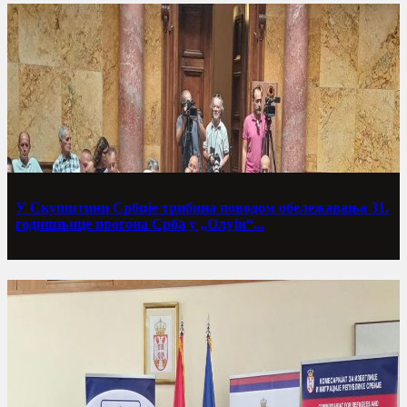
У Скупштини Србије трибина поводом обележавања 31.
годишњице прогона Срба у „Олуји“...