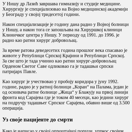
У Нишу др Лазић завршава гимназију и студије медицине.
Хирургију је специјализовао на Војно медицинској академији
у Београду у својој тридесетој години.
Након специјализације је годину дана радио у Војној болници
у Нишу, а након тога се запошљава на Хируршкој клиници
Клиничког центра у Нишу. У периоду од 1991. до 1996. је
радио као ратни хирург добровољац.
За време ратова деведесетих година прошлог века спасавао је
животе у Републици Српској Крајини и Републици Српској.
За све што је тада учинио као ратни хирург-добровољац
Орденом Светог Саве одликовао га је тадашњи српски
патријарх Павле.
Као хирург је учествовао у пробоју коридора у јуну 1992.
године, радио је у ратној болници „Коран“ на Палама, један је
од оснивача ратне болнице „Жица“ у Блажују на првој линији
фронта код Сарајева где је током 40 месеци, као једини хирург
на подручју тадашњег Српског Сарајева, обавио више од 3.500
операција.
Уз своје пацијенте до смрти
Како је написао у својој опроштајној поруци, упркос својим