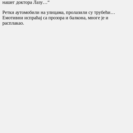
нашег доктора Лазу…“
Ретки аутомобили на улицама, пролазили су трубећи…
Емотивни испраћај са прозора и балкона, многе је и
расплакао.