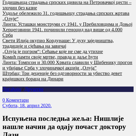
Годишњица страдања српских цивила на Петровачкој цести –
злочин без казне
Уздоље обележило 31. годишњицу страдања српских жртава
„Олује“
Линта: Усташки монструми су 1941. у Пребиловцима и Доњој
Херцеговини 1941. починили геноцид над више од 4.000
Срба
Свети Илија окупио Кордунаше: У духу заједништва,
традиције и сјећања на завичај
„Олуја је погром“: Сећање које не сме да утихне
Комић памти своје мртве, правда и даље ћути
Линта: Томпсон и 30.000 Хрвата славили у Шибенику прогон
и убијање Срба у злочиначкој акцији „Олуја”
Штрбац: Три деценије без одговорности за убиство девет
крајишких бораца на Динари
Догађаји
/
Друштво
0 Коментари
Субота, 18. април 2020.
Испуњена последња жеља: Нишлије
нашле начин да одају почаст доктору
Лази