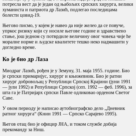
потресла вест да је један од њабољих српских хирурга, велики
хуманиста и патриота др Лазић, подлегао последицама
болести цовид-19.
Његово писмо, у којем је навео да није желео да се повуче,
упркос ризику који су носиле његове године и здравствено
стање, још једном су потврдиле величину овог човека чије ће
моралне норме и људске квалитете тешко неко надмашити у
догледно време.
Ко је био др Лаза
Миодраг Лазић, рођен је у Земуну, 31. маја 1955. године. Био
је српски примаријус, хирург и књижевник. Био је ратни
хирург добровољац у Републици Српској Крајини (јуни 1991
— јули 1992) и Републици Српској (сеп. 1992 — феб. 1996), за
шта га је Патријарх српски Павле одликовао орденом Светог
Саве.
У овом периоду је написао аутобиографско дело „Дневник
ратног хирурга“ (Книн 1991 — Српско Сарајево 1995).
Његов отац био је официр ЈНА, и током службе добија
прекоманду за Ниш.