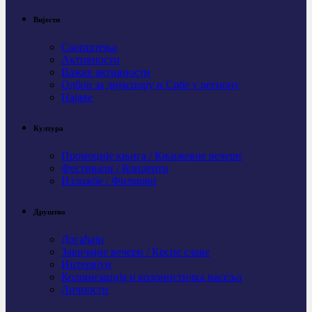
Вијести
Саопштења
Активности
Важне активности
Одбор за дијаспору и Србе у региону
Најаве
Култура
Промоције књига / Књижевне вечери
Фестивали / Концерти
Изложбе / Филмови
Друштво
Догађаји
Завичајне вечери / Крсне славе
Интервјуи
Колонизација и колонистичка насеља
Личности