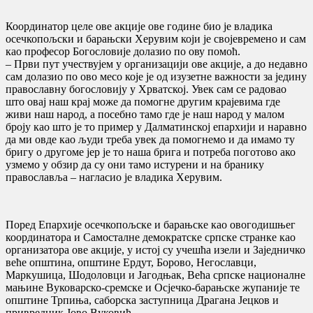
Координатор целе ове акције ове године био је владика
осечкопољски и барањски Херувим који је својевремено и сам
као професор Богословије долазио по ову помоћ.
– Први пут учествујем у организацији ове акције, а до недавно
сам долазио по ово месо које је од изузетне важности за једину
православну богословију у Хрватској. Увек сам се радовао
што овај наш крај може да помогне другим крајевима где
живи наш народ, а посебно тамо где је наш народ у малом
броју као што је то пример у Далматинској епархији и наравно
да ми овде као људи треба увек да помогнемо и да имамо ту
бригу о другоме јер је то наша брига и потреба поготово ако
узмемо у обзир да су они тамо истурени и на бранику
православља – нагласио је владика Херувим.
Поред Епархије осечкопољске и барањске као овогодишњег
координатора и Самосталне демократске српске странке као
организатора ове акције, у истој су учешћа изели и Заједничко
веће општина, општине Ердут, Борово, Негославци,
Маркушица, Шодоловци и Јагодњак, Већа српске националне
мањине Вуковарско-сремске и Осјечко-барањске жупаније те
општине Трпиња, саборска заступница Драгана Јецков и
привредник Јово Вуковић.