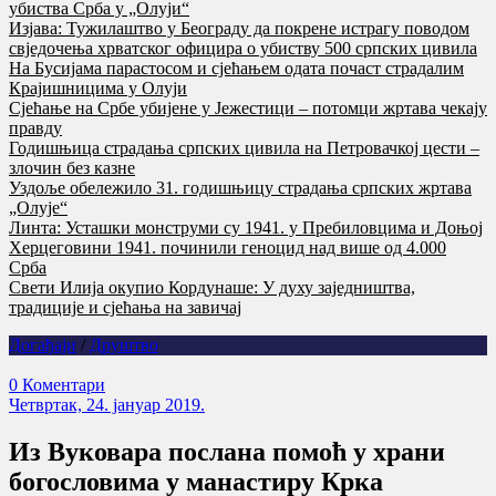
убиства Срба у „Олуји“
Изјава: Тужилаштво у Београду да покрене истрагу поводом
свједочења хрватског официра о убиству 500 српских цивила
На Бусијама парастосом и сјећањем одата почаст страдалим
Крајишницима у Олуји
Сјећање на Србе убијене у Јежестици – потомци жртава чекају
правду
Годишњица страдања српских цивила на Петровачкој цести –
злочин без казне
Уздоље обележило 31. годишњицу страдања српских жртава
„Олује“
Линта: Усташки монструми су 1941. у Пребиловцима и Доњој
Херцеговини 1941. починили геноцид над више од 4.000
Срба
Свети Илија окупио Кордунаше: У духу заједништва,
традиције и сјећања на завичај
Догађаји
/
Друштво
0 Коментари
Четвртак, 24. јануар 2019.
Из Вуковара послана помоћ у храни
богословима у манастиру Крка