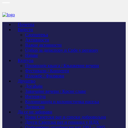
Почетна
Вијести
Саопштења
Активности
Важне активности
Одбор за дијаспору и Србе у региону
Најаве
Култура
Промоције књига / Књижевне вечери
Фестивали / Концерти
Изложбе / Филмови
Друштво
Догађаји
Завичајне вечери / Крсне славе
Интервјуи
Колонизација и колонистичка насеља
Личности
Да се не заборави
Први Свјeтски рат и српски добровољци
Други Свјетски рат и геноцид у НДХ
Одбрамбено отаџбински рат 1991 – 1995