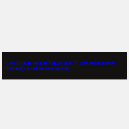
Свети Илија окупио Кордунаше: У духу заједништва,
традиције и сјећања на завичај