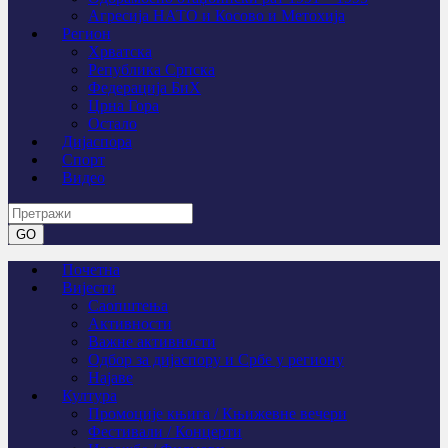
Агресија НАТО и Косово и Метохија
Регион
Хрватска
Република Српска
Федерација БиХ
Црна Гора
Остало
Дијаспора
Спорт
Видео
Почетна
Вијести
Саопштења
Активности
Важне активности
Одбор за дијаспору и Србе у региону
Најаве
Култура
Промоције књига / Књижевне вечери
Фестивали / Концерти