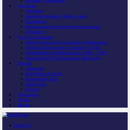
Изложбе / Филмови
Друштво
Догађаји
Завичајне вечери / Крсне славе
Интервјуи
Колонизација и колонистичка насеља
Личности
Да се не заборави
Први Свјeтски рат и српски добровољци
Други Свјетски рат и геноцид у НДХ
Одбрамбено отаџбински рат 1991 – 1995
Агресија НАТО и Косово и Метохија
Регион
Хрватска
Република Српска
Федерација БиХ
Црна Гора
Остало
Дијаспора
Спорт
Видео
Почетна