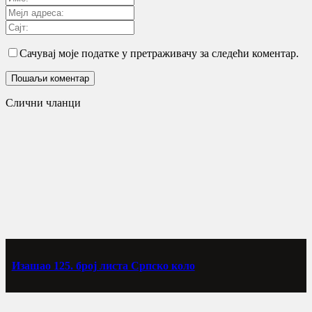
Сачувај моје податке у претраживачу за следећи коментар.
Слични чланци
Изашао 125. број листа Српско коло