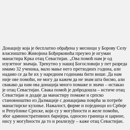
Донацију која је бесплатно обрађена у месници у Борову Селу
власништво Живојина Бођирковића преузео је игуман
манастира Крка отац Севастијан. „Ова помоћ нам је од
изузетног значаја. Тренутно у нашој Богословији у пет разреда
имамо 32 ученика, мало мање него претходних година, али
надамо се да ће их у наредним годинама бити више. Да нам
није ове помоћи, не могу да кажем да не знам шта бисмо, али
свакако да нам ова донација много помаже и значи – истакао
је отац Севастијан. Свака помоћ је добродошла – истиче отац
Севастијан и додаје да манастиру помаже и српско
становништво из Далмације с донацијама поврћа за потребе
манастирске кухиње. Нажалост, фирме и појединци из Србије
и Републике Српске, који су у могућности и желе помоћи,
због административних баријера, односно граница и царине,
нису у могућности да то и реализују – каже отац Севастијан.