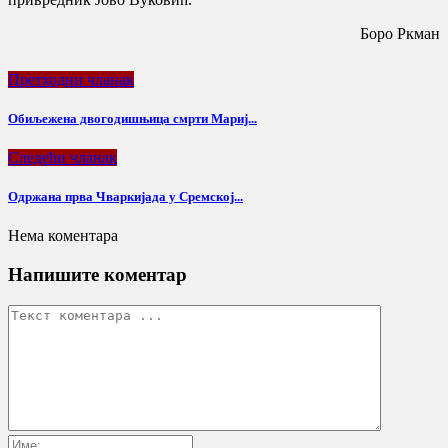
Боро Ркман
Претходни чланак
Обиљежена двогодишњица смрти Мариј...
Следећи чланак
Одржана прва Чваркијада у Сремској...
Нема коментара
Напишите коментар