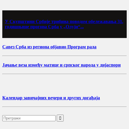
У Скупштини Србије трибина поводом обележавања 31.
годишњице прогона Срба у „Олуји“...
Савез Срба из региона објавио Програм рада
Јачање веза између матице и српског народа у дијаспори
Календар завичајних вечери и других догађаја