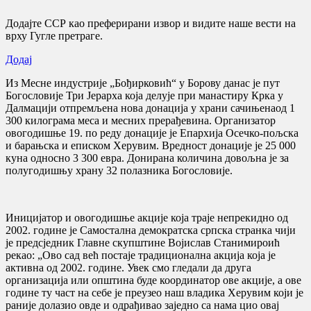
Додајте ССР као преферирани извор и видите наше вести на
врху Гугле претраге.
Додај
Из Месне индустрије „Бођирковић“ у Борову данас је пут
Богословије Три Јерарха која делује при манастиру Крка у
Далмацији отпремљена нова донација у храни сачињенаод 1
300 килограма меса и месних прерађевина. Организатор
овогодишње 19. по реду донације је Епархија Осечко-пољска
и барањска и еписком Херувим. Вредност донације је 25 000
куна односно 3 300 евра. Донирана количина довољна је за
полугодишњу храну 32 полазника Богословије.
Иницијатор и овогодишње акције која траје непрекидно од
2002. године је Самостална демократска српска странка чији
је предсједник Главне скупштине Војислав Станимироић
рекао: „Ово сад већ постаје традиционална акција која је
активна од 2002. године. Увек смо гледали да друга
организација или општина буде координатор ове акције, а ове
године ту част на себе је преузео наш владика Херувим који је
раније долазио овде и одрађивао заједно са нама цио овај