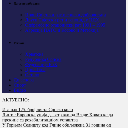
Да се не заборави
Први Свјeтски рат и српски добровољци
Други Свјетски рат и геноцид у НДХ
Одбрамбено отаџбински рат 1991 – 1995
Агресија НАТО и Косово и Метохија
Регион
Хрватска
Република Српска
Федерација БиХ
Црна Гора
Остало
Дијаспора
Спорт
Видео
АКТУЕЛНО:
Изашао 125. број листа Српско коло
Линта: Европска унија да затражи од Владе Хрватске да
прекине са рехабилитацијом усташтва
У Горњем Селишту код Глине обиљежена 31 година од