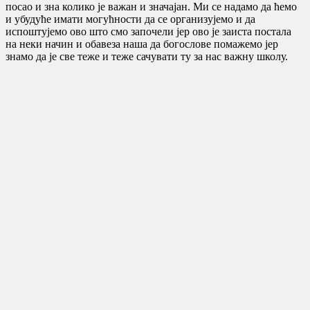
посао и зна колико је важан и значајан. Ми се надамо да ћемо
и убудуће имати могућности да се организујемо и да
испоштујемо ово што смо започели јер ово је заиста постала
на неки начин и обавеза наша да богослове помажемо јер
знамо да је све теже и теже сачувати ту за нас важну школу.