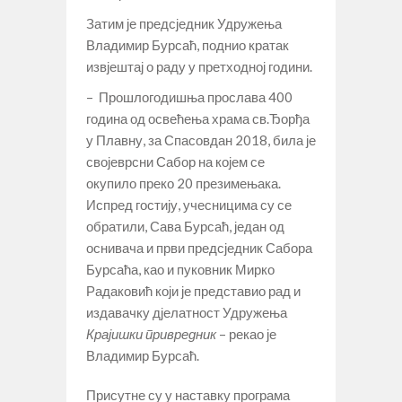
Затим је предсједник Удружења
Владимир Бурсаћ, поднио кратак
извјештај о раду у претходној години.
– Прошлогодишња прослава 400
година од освећења храма св.Ђорђа
у Плавну, за Спасовдан 2018, била је
својеврсни Сабор на којем се
окупило преко 20 презимењака.
Испред гостију, учесницима су се
обратили, Сава Бурсаћ, један од
оснивача и први предсједник Сабора
Бурсаћа, као и пуковник Мирко
Радаковић који је представио рад и
издавачку дјелатност Удружења
Крајишки привредник
– рекао је
Владимир Бурсаћ.
Присутне су у наставку програма