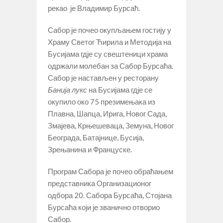
рекао је Владимир Бурсаћ.
Сабор је почео окупљањем гостију у
Храму Светог Ћирила и Методија на
Бусијама гдје су свештеници храма
одржали молебан за Сабор Бурсаћа.
Сабор је настављен у ресторану
Банија лукс
на Бусијама гдје се
окупило око 75 презимењака из
Плавна, Шапца, Ирига, Новог Сада,
Змајева, Крњешеваца, Земуна, Новог
Београда, Батајнице, Бусија,
Зрењанина и Француске.
Програм Сабора је почео обраћањем
представника Организационог
одбора 20. Сабора Бурсаћа, Стојана
Бурсаћа који је званично отворио
Сабор.