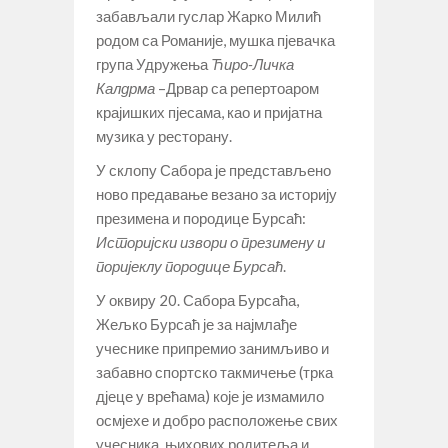
забављали гуслар Жарко Милић
родом са Романије, мушка пјевачка
група Удружења
Ћиро-Личка
Калдрма
–Дрвар са репертоаром
крајишких пјесама, као и пријатна
музика у ресторану.
У склопу Сабора је представљено
ново предавање везано за историју
презимена и породице Бурсаћ:
Историјски извори о презимену и
поријеклу породице Бурсаћ
.
У оквиру 20. Сабора Бурсаћа,
Жељко Бурсаћ је за најмлађе
учеснике припремио занимљиво и
забавно спортско такмичење (трка
дјеце у врећама) које је измамило
осмјехе и добро расположење свих
учесника, њихових родитеља и