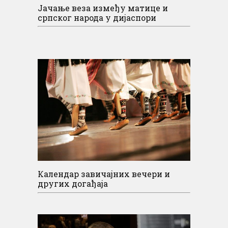
Јачање веза између матице и
српског народа у дијаспори
Календар завичајних вечери и
других догађаја