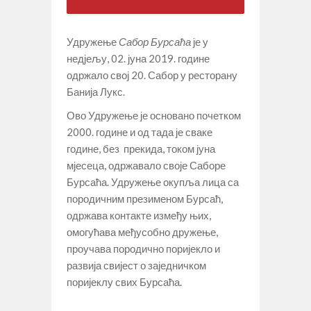
Удружење
Сабор Бурсаћа
је у
недјељу, 02. јуна 2019. године
одржало свој 20. Сабор у ресторану
Банија Лукс.
Ово Удружење је основано почетком
2000. године и од тада је сваке
године, без прекида, током јуна
мјесеца, одржавало своје Саборе
Бурсаћа. Удружење окупља лица са
породичним презименом Бурсаћ,
одржава контакте између њих,
омогућава међусобно дружење,
проучава породично поријекло и
развија свијест о заједничком
поријеклу свих Бурсаћа.