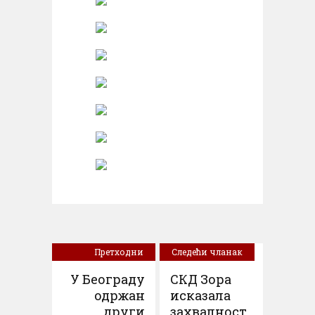
Претходни
Следећи чланак
чланак
У Београду
СКД Зора
одржан
исказала
други
захвалност