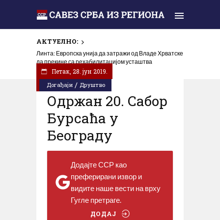
АКТУЕЛНО:
Линта: Европска унија да затражи од Владе Хрватске
да прекине са рехабилитацијом усташтва
Петак, 28. јун 2019.
/
Догађаји
Друштво
Одржан 20. Сабор
Бурсаћа у
Београду
Додајте ССР као
преферирани извор и
видите наше вести на врху
Гугле претраге.
ДОДАЈ