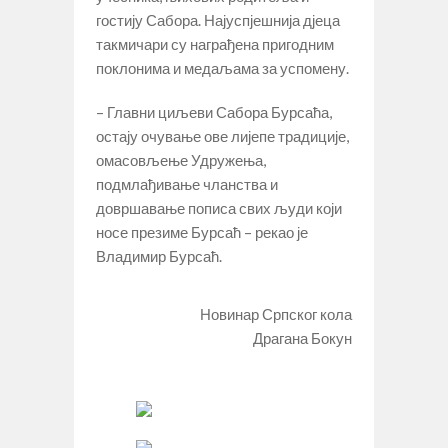
гостију Сабора. Најуспјешнија дјеца
такмичари су награђена пригодним
поклонима и медаљама за успомену.
– Главни циљеви Сабора Бурсаћа,
остају очување ове лијепе традиције,
омасовљење Удружења,
подмлађивање чланства и
довршавање пописа свих људи који
носе презиме Бурсаћ – рекао је
Владимир Бурсаћ.
Новинар Српског кола
Драгана Бокун