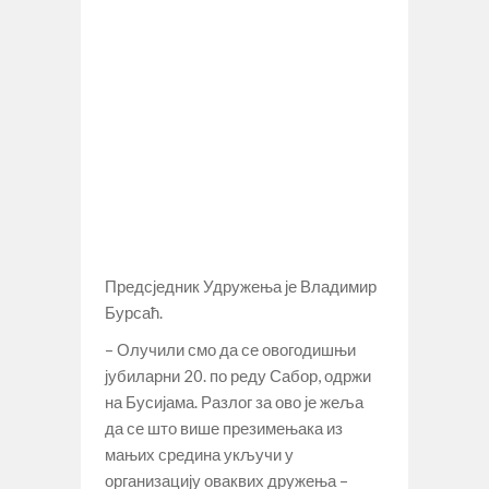
Предсједник Удружења је Владимир
Бурсаћ.
– Олучили смо да се овогодишњи
јубиларни 20. по реду Сабор, одржи
на Бусијама. Разлог за ово је жеља
да се што више презимењака из
мањих средина укључи у
организацију оваквих дружења –