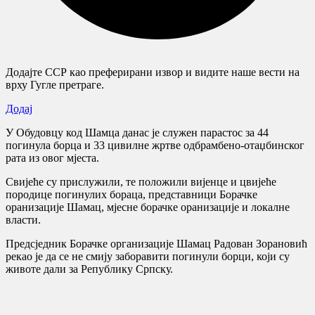
Додајте ССР као преферирани извор и видите наше вести на
врху Гугле претраге.
Додај
У Обудовцу код Шамца данас је служен парастос за 44
погинула борца и 33 цивилне жртве одбрамбено-отаџбинског
рата из овог мјеста.
Свијеће су прислужили, те положили вијенце и цвијеће
породице погинулих бораца, представници Борачке
оранизације Шамац, мјесне борачке оранизације и локалне
власти.
Предсједник Борачке организације Шамац Радован Зорановић
рекао је да се не смију заборавити погинули борци, који су
животе дали за Републику Српску.