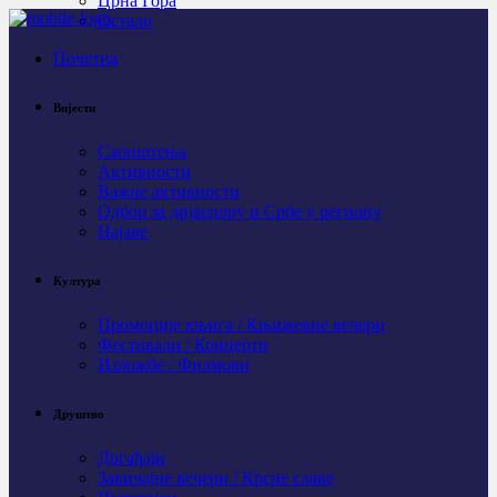
Црна Гора
Остало
Почетна
Вијести
Саопштења
Активности
Важне активности
Одбор за дијаспору и Србе у региону
Најаве
Култура
Промоције књига / Књижевне вечери
Фестивали / Концерти
Изложбе / Филмови
Друштво
Догађаји
Завичајне вечери / Крсне славе