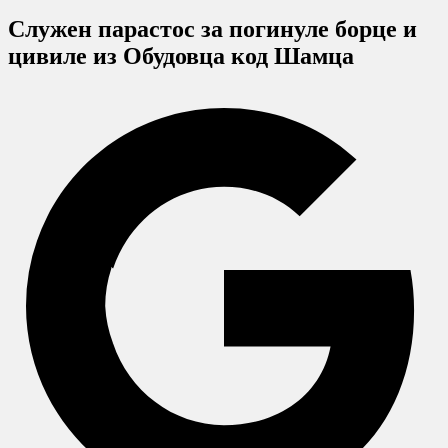
Служен парастос за погинуле борце и
цивиле из Oбудовца код Шамца