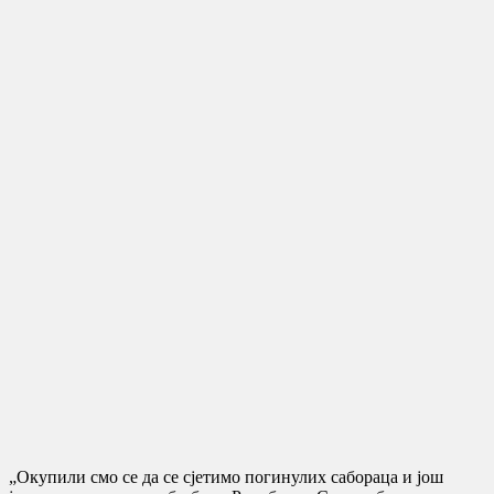
„Окупили смо се да се сјетимо погинулих сабораца и још