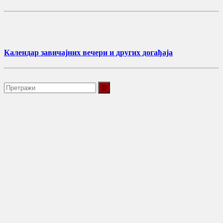
Календар завичајних вечери и других догађаја