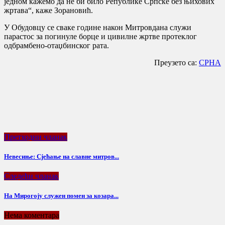
једном кажемо да не би било Републике Српске без њихових
жртава“, каже Зорановић.
У Обудовцу се сваке године након Митровдана служи
парастос за погинуле борце и цивилне жртве протеклог
одбрамбено-отаџбинског рата.
Преузето са:
СРНА
Претходни чланак
Невесиње: Сјећање на славне митров...
Следећи чланак
Нa Mирoгojу служeн пoмeн зa кoзaрa...
Нема коментара