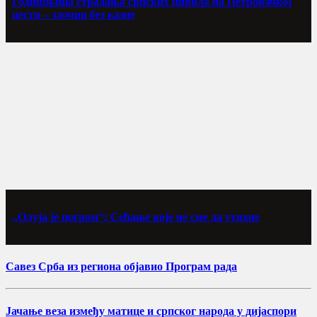
Годишњица страдања српских цивила на Петровачкој
цести – злочин без казне
„Олуја је погром“: Сећање које не сме да утихне
Савез Срба из региона објавио Програм рада
Јачање веза између матице и српског народа у дијаспори