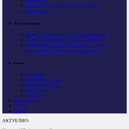
Интервјуи
Колонизација и колонистичка насеља
Личности
Да се не заборави
Први Свјeтски рат и српски добровољци
Други Свјетски рат и геноцид у НДХ
Одбрамбено отаџбински рат 1991 – 1995
Агресија НАТО и Косово и Метохија
Регион
Хрватска
Република Српска
Федерација БиХ
Црна Гора
Остало
Дијаспора
Спорт
Видео
АКТУЕЛНО: