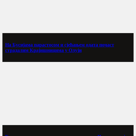
На Бусијама парастосом и сјећањем одата почаст
страдалим Крајишницима у Олуји