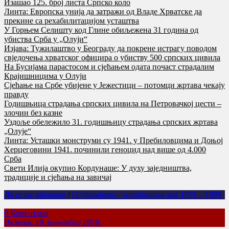
Изашао 125. број листа Српско коло
Линта: Европска унија да затражи од Владе Хрватске да
прекине са рехабилитацијом усташтва
У Горњем Селишту код Глине обиљежена 31 година од
убиства Срба у „Олуји“
Изјава: Тужилаштво у Београду да покрене истрагу поводом
свједочења хрватског официра о убиству 500 српских цивила
На Бусијама парастосом и сјећањем одата почаст страдалим
Крајишницима у Олуји
Сјећање на Србе убијене у Јежестици – потомци жртава чекају
правду
Годишњица страдања српских цивила на Петровачкој цести –
злочин без казне
Уздоље обележило 31. годишњицу страдања српских жртава
„Олује“
Линта: Усташки монструми су 1941. у Пребиловцима и Доњој
Херцеговини 1941. починили геноцид над више од 4.000
Срба
Свети Илија окупио Кордунаше: У духу заједништва,
традиције и сјећања на завичај
Да се не заборави
/
Одбрамбено – отаџбински рат 1991 – 1995
0 Коментари
Недеља, 10. новембар 2019.