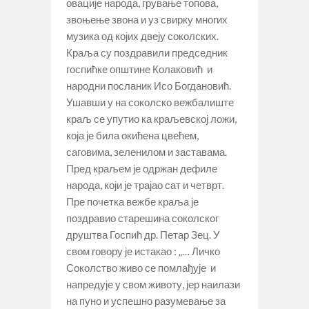
овације народа, грување топова,
звоњење звона и уз свирку многих
музика од којих двеју соколских.
Краља су поздравили председник
госпићке општине Колаковић и
народни посланик Исо Богдановић.
Ушавши у на соколско вежбалиште
краљ се упутио ка краљевској ложи,
која је била окићена цвећем,
саговима, зеленилом и заставама.
Пред краљем је одржан дефиле
народа, који је трајао сат и четврт.
Пре почетка вежбе краља је
поздравио старешина соколског
друштва Госпић др. Петар Зец. У
свом говору је истакао : „… Личко
Соколство живо се помлађује и
напредује у свом животу, јер наилази
на пуно и успешно разумевање за