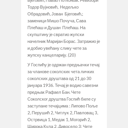
Тодор Вујновић, Недељко
Обрадовић, Јован Бјеговић,;
заменици Мишо Почуча, Сава
Плећаш и Душан Плећаш. На
скупштину је свратио жупски
начелник Маријан Борас. Затражио је
и добио увећану слику чете за
жупску канцеларију. (20)
У Госпићу је одржан предњачки течај
за чланове соколских чета личких
соколских друштава од 21 до 30
јануара 1936. Течај је водио савезни
предњак Рафаел Бан. Чете
Соколског друштва Госпић биле су
заступане течајцима : Липово Поље
2, Перушић 2, Читлук 2, Павловац 3,
Острвица 1, Медак 1, Могорић 2,
Широка Кула 2, Дивосело 3; Чете