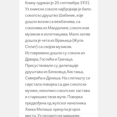
Книну одржан је 20 септембра 1931.
Уз книнске соколе најбројније је било
соколско друштво Шибеник, које
дошло возом са вежбачима, са
соколима из Мандалине, соколском
музиком и излетницима. Мало затим
дошла је чета из Врањица (Жупа
Сплит) са својом музиком.
Истовремено дошли су соколи из
Дрвара, Госпића и Грачаца.
Присуствовале су делегације
друштава из Бенковца, Кистања,
Сиверића и Дрниша. На слетишту се
сврстала поворка са две соколске
музике, неколико соколских застава
и старешинством жупе. Поворка
предвођена од жупског начелника
Хинка Мелиша кренула је кроз
место. Уз патриотске маршеве,