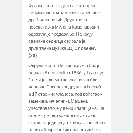
Франкопана. Седницу је отворио
својим говором заменик старешине
др. Радовиновић. Друштвена
просветарка Милена Каменаровић
одржала је предавање. На крају
свечане седнице свирала је
друштвена музика
„Ој Словени”.
(28)
Окружни слет Личког окружја био је
одржан 8 септембра 1936. у Грачацу.
Слету је присуствовао знатан број
чланова Соколског друштва Госпић,
а 17 старијих чланова, под вођством
заменика начелника Мајцена,
учествовало је у вежби палицама. На
слету су учествовале готово све
соколске јединице окружја, а посебно
велики број сеоских соколских чета.