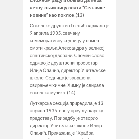
четну књижницу слати “Сељачке
новине” као поклон.(13)
Соколско друштво Госпић одржало је
9 априла 1935. свечану
комеморативну седницу у помен
смрти краља Александра у великој
општинској дворани. Спомен слово
одржао је друштвени просветар
Илија Опачић, директор Учитељске
школе. Седница је завршена
свирањем химне. Химну је свирала
соколска музика. (14)
Луткарска секција приредила је 13
априла 1935. своју прву луткарску
представу. Приредбу је отворио
директор Учитељске школе Илија
Опачић. Приказана је “Храбра