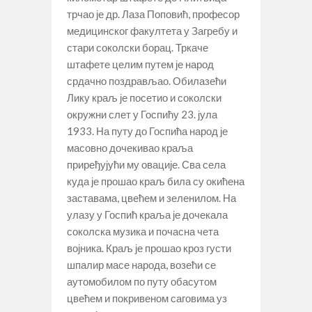
трчао је др. Лаза Поповић, професор
медицинског факултета у Загребу и
стари соколски борац. Тркаче
штафете целим путем је народ
срдачно поздрављао. Обилазећи
Лику краљ је посетио и соколски
окружни слет у Госпићу 23. јула
1933. На путу до Госпића народ је
масовно дочекивао краља
приређујући му овације. Сва села
куда је прошао краљ била су окићена
заставама, цвећем и зеленилом. На
улазу у Госпић краља је дочекала
соколска музика и почасна чета
војника. Краљ је прошао кроз густи
шпалир масе народа, возећи се
аутомобилом по путу обасутом
цвећем и покривеном саговима уз