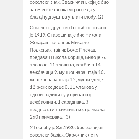
соколски знак. Сваки члан, који је био
затечен без знака морао је да у
благајну друштва уплати глобу. (2)
Соколско друштво Госпић основано
је 1919. Старешина је био Никола
Жегарац, начелник Михајло
Подкоњак, тајник Божо Плечаш,
предавач Никола Корица, Било је 76
чланова, 11 чланица, вежбача 14,
вежбачица 9, мушког нараштаја 16,
женског нараштаја 12, мушке деце
12, женске деце 8, 11 чланова у
одори, радили су у приватној
вежбаоници, 1 сарадника, 3
предњака и књижница која је имала
260 примерака. (3)
У Госпићу је 8.6.1930. био развијен
соколски барјак. Окружни слет у