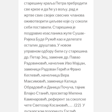
старешину краља Петра пребродити
све кризе и да ће уз вољу, рад и
жртве свих својих свесних чланова
оживотворити циљеве које су соколи
себи поставили. Старешина је
поздравио изасланика жупе Сушак-
Ријека Буде Ружић као и делегате
осталих друштава. У новом
управном одбору били су старешина
др. Петар Зец, заменик др. Павао
Радовиновић, начелник Иво Мајцан,
заменици Радован Герић и Франо
Кеглевић, начелница Вера
Максимовић, заменице Катица
Обрадовић и Даница Почуча, тајник
Влајко Станић, просветар Милена
Каменаровић, референт за соколске
чете Светозар Косановић, … . (22) У
луткарском позоришту Госпић