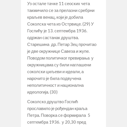
Уз остале тачке 11 сеоских чета
такмичило се за прелазни сребрни
краљев венац, који је добила
Соколска чета из Острвице. (29) У
Госпићу је 13. септембра 1936.
одржан састанак друштва.
Старешина др. Петар Зец прочитао
је две окружнице Савеза и жупе.
Поводом политичког превирања у
окружницама су били наглашени
соколски циљеви и идеали, а
нарочито је била подвучена
неполитичност и национална
идеологија. (30)
Соколско друштво Госпић
прославило је рођендан краља
Петра. Поворка се формирала 5
септембра 1936. у 20,30 пред