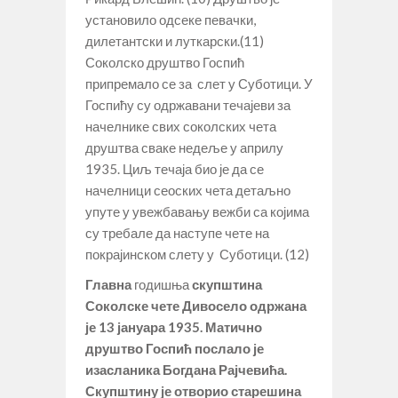
установило одсеке певачки,
дилетантски и луткарски.(11)
Соколско друштво Госпић
припремало се за слет у Суботици. У
Госпићу су одржавани течајеви за
начелнике свих соколских чета
друштва сваке недеље у априлу
1935. Циљ течаја био је да се
начелници сеоских чета детаљно
упуте у увежбавању вежби са којима
су требале да наступе чете на
покрајинском слету у Суботици. (12)
Главна
годишња
скупштина
Соколске чете Дивосело одржана
је 13 јануара 1935. Матично
друштво Госпић послало је
изасланика Богдана Рајчевића.
Скупштину је отворио старешина