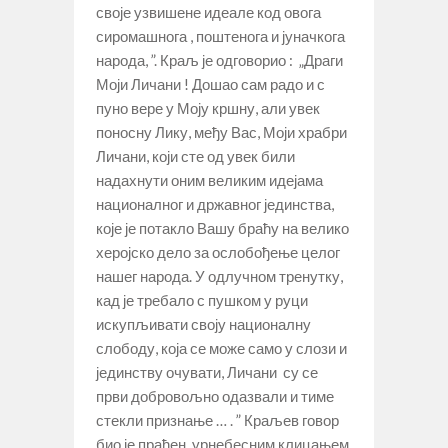
своје узвишене идеале код овога
сиромашнога , поштенога и јуначкога
народа, ”. Краљ је одговорио : „Драги
Моји Личани ! Дошао сам радо и с
пуно вере у Моју кршну, али увек
поносну Лику, међу Вас, Моји храбри
Личани, који сте од увек били
надахнути оним великим идејама
националног и државног јединства,
које је потакло Вашу браћу на велико
херојско дело за ослобођење целог
нашег народа. У одлучном тренутку,
кад је требало с пушком у руци
искупљивати своју националну
слободу, која се може само у слози и
јединству очувати, Личани су се
први добровољно одазвали и тиме
стекли признање … . ” Краљев говор
био је праћен урнебесним клицањем.