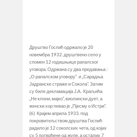
Друштво Госпић одржало је 20
новембра 1932. друштвено село у
спомен 12 годишњице рапалског
уговора. Одржана су два предавања :
„О рапалском уговору” и „Сарадња
Јадранске страже и Сокола”. Затим
су биле декламација Ј.А. Краљића
„Не клони, мајко”, виолински дует, а
женски хор певао је „Пјесму о Истри”.
(6) Крајем априла 1933. под
покровитељством друштва Госпић
радило је 12 соколских чета, од којих
су 5 потврђене од жупе, а осталих 7