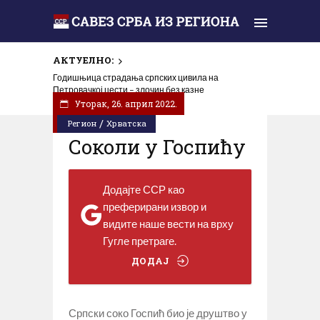
АКТУЕЛНО:
Годишњица страдања српских цивила на
Петровачкој цести – злочин без казне
Уторак, 26. април 2022.
/
Регион
Хрватска
Соколи у Госпићу
Додајте ССР као
преферирани извор и
видите наше вести на врху
Гугле претраге.
ДОДАЈ
Српски соко Госпић био је друштво у