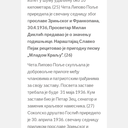
километара. (25) Чета Липово Поље
приредила је свечану седницу због
п
рославе Зрињског и Франкопана,
30.4.1936, Просветар Милан
Диклић предавао је о значењу
годишњице. Нараштајац Славко
Пејак рецитовао је пригодну песму
„Младом Краљу”. (
2
6)
Чета Липово Поље скупљала је
добровољне прилоге међу
члановима и патриотским грађанима
за своју заставу. Посвета заставе
требала је буде 31 маја 1936. Кум
застави био је Петар Зец, сенатор и
заменик краљевог намесника. (27)
Соколско друштво Госпић приредило
је 30. априла 1936. свечану седницу
приликом прославе Зрињског и