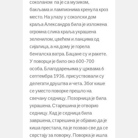
соколаном па је са музиком,
бакљама и лампионима кренула кроз
место. На улазу у соколски дом
краља Александра била је изложена
огромна слика краља украшена
зеленилом, цвећем и ланцима од
сијалица, а на дому је горела
бенгалска ватра. Бацане су и ракете.
У поворци је било око 600-700
особа. Благодарењима у црквама 6
септембра 1936. присуствовали су
делегати друштва и чета. Због кише
се уместо поворке прешло на
свечану седницу. Позорница је била
украшена. Старешина је отворио
седницу. Кад је седница била
завршена, старешина је објавио да је
киша престала, па је позвао све да се
сврстају за поворку. Поворка је ишла