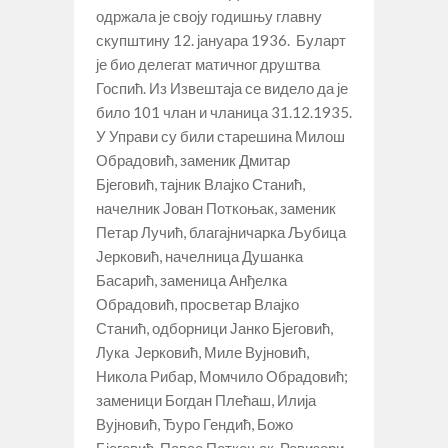
одржала је своју годишњу главну
скупштину 12. јануара 1936. Буларт
је био делегат матичног друштва
Госпић. Из Извештаја се видело да је
било 101 члан и чланица 31.12.1935.
У Управи су били старешина Милош
Обрадовић, заменик Дмитар
Бјеговић, тајник Влајко Станић,
начелник Јован Поткоњак, заменик
Петар Лучић, благајничарка Љубица
Јерковић, начелница Душанка
Басарић, заменица Анђелка
Обрадовић, просветар Влајко
Станић, одборници Јанко Бјеговић,
Лука Јерковић, Миле Вујновић,
Никола Рибар, Момчило Обрадовић;
заменици Богдан Плећаш, Илија
Вујновић, Ђуро Гендић, Божо
Бјеговић, Павао Поткоњак. Ревизори