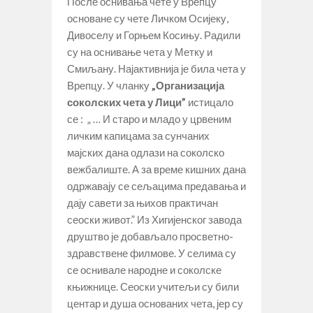
После оснивања чете у Врепцу
основане су чете Личком Осијеку,
Дивоселу и Горњем Косињу. Радили
су на оснивање чета у Метку и
Смиљану. Најактивнија је била чета у
Врепцу. У чланку
„
Организација
соколских чета у Лици”
истицало
се : „ … И старо и младо у црвеним
личким капицама за сунчаних
мајских дана одлази на соколско
вежбалиште. А за време кишних дана
одржавају се сељацима предавања и
дају савети за њихов практичан
сеоски живот.” Из Хигијенског завода
друштво је добављало просветно-
здравствене филмове. У селима су
се оснивале народне и соколске
књижнице. Сеоски учитељи су били
центар и душа основаних чета, јер су