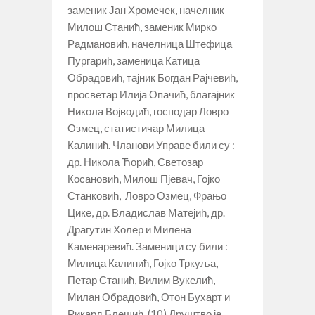
заменик Јан Хромечек, начелник
Милош Станић, заменик Мирко
Радмановић, начелница Штефица
Пургарић, заменица Катица
Обрадовић, тајник Богдан Рајчевић,
просветар Илија Опачић, благајник
Никола Војводић, господар Ловро
Озмец, статистичар Милица
Калинић. Чланови Управе били су :
др. Никола Ћорић, Светозар
Косановић, Милош Пјевач, Гојко
Станковић, Ловро Озмец, Фрањо
Цике, др. Владислав Матејић, др.
Драгутин Холер и Милена
Каменаревић. Заменици су били :
Милица Калинић, Гојко Тркуља,
Петар Станић, Вилим Вукелић,
Милан Обрадовић, Отон Бухарт и
Рикард Блешић. (10) Друштво је