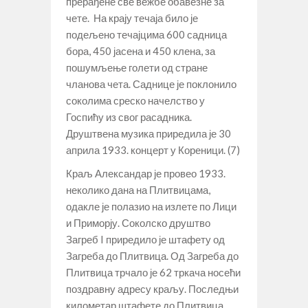
прерађене све вежбе обавезне за
чете. На крају течаја било је
подељено течајцима 600 садница
бора, 450 јасена и 450 клена, за
пошумљење голети од стране
чланова чета. Саднице је поклонило
соколима среско начелство у
Госпићу из свог расадника.
Друштвена музика приредила је 30
априла 1933. концерт у Кореници. (7)
Краљ Александар је провео 1933.
неколико дана на Плитвицама,
одакле је полазио на излете по Лици
и Приморју. Соколско друштво
Загреб I приредило је штафету од
Загреба до Плитвица. Од Загреба до
Плитвица трчало је 62 тркача носећи
поздравну адресу краљу. Последњи
километар штафете до Плитвица