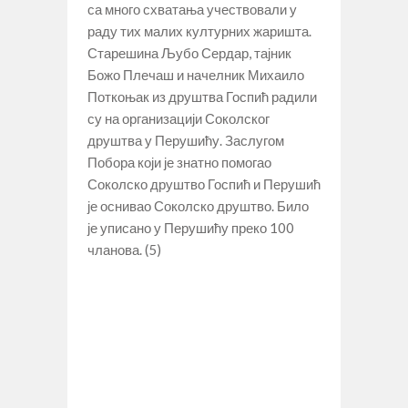
са много схватања учествовали у
раду тих малих културних жаришта.
Старешина Љубо Сердар, тајник
Божо Плечаш и начелник Михаило
Поткоњак из друштва Госпић радили
су на организацији Соколског
друштва у Перушићу. Заслугом
Побора који је знатно помогао
Соколско друштво Госпић и Перушић
је оснивао Соколско друштво. Било
је уписано у Перушићу преко 100
чланова. (5)