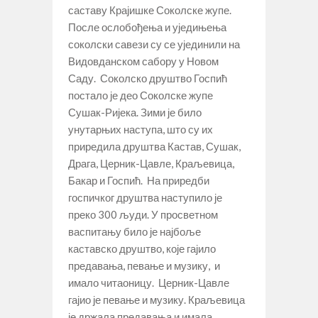
саставу Крајишке Соколске жупе.
После ослобођења и уједињења
соколски савези су се ујединили на
Видовданском сабору у Новом
Саду. Соколско друштво Госпић
постало је део Соколске жупе
Сушак-Ријека. Зими је било
унутарњих наступа, што су их
приредила друштва Кастав, Сушак,
Драга, Церник-Цавле, Краљевица,
Бакар и Госпић. На приредби
госпичког друштва наступило је
преко 300 људи. У просветном
васпитању било је најбоље
каставско друштво, које гајило
предавања, певање и музику, и
имало читаоницу. Церник-Цавле
гајио је певање и музику. Краљевица
је држала предавања и имала