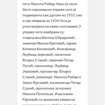
чете Никола Рибар. Иако је село
било сиромашно управа чете је
подмирила све дугове из 1933, као
и све обавезе за 1934.Чета је
учествовала на свим слетовима. У
управу чете изабрани су :
старешина Милош Обрадовић,
заменик Милан Бјеговић, тајник
Катинка Косановић, благајница
Љубица Јерковић, начелник
Влајко Станић, заменик Петар
Лучић, начелница Љубица
Јерковић, просветар Влајко
Станић, ревизори Никола Рибар и
Јанко Бјеговић, књижничар Петар
Сушић, прочелник за музику
Никола Поткоњак. Изасланик
Рајчевић се захвалио свима на
сложном раду и обећао да ће за