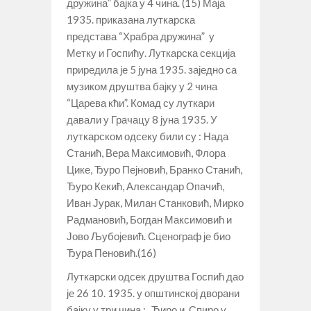
дружина” бајка у 4 чина. (15) Маја
1935. приказана луткарска
представа “Храбра дружина” у
Метку и Госпићу. Луткарска секција
приредила је 5 јуна 1935. заједно са
музиком друштва бајку у 2 чина
“Царева кћи”. Комад су луткари
давали у Грачацу 8 јуна 1935. У
луткарском одсеку били су : Нада
Станић, Вера Максимовић, Флора
Цике, Ђуро Пејновић, Бранко Станић,
Ђуро Кекић, Александар Опачић,
Иван Јурак, Милан Станковић, Мирко
Радмановић, Богдан Максимовић и
Јово Љубојевић. Сценограф је био
Ђура Пеновић.(16)
Луткарски одсек друштва Госпић дао
је 26 10. 1935. у општинској дворани
бајку у три чина : „Ћиро и Спиро у