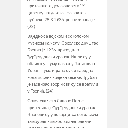
приказана је дечја оперета “У
царству патуљака”. На захтев
публике 28.3.1936. репризирана је.
(23)
Заједно са војском и соколском
музиком на челу Соколско друштво
Госпић је 1936. приредило
ђурђевдански уранак. Ишли су у
оближњу шуму названу Јасиковац.
Усред шуме играла су се народна
кола из свих крајева земље. Трубач
је засвирао збор и сви су се вратили
у Госпић. (24)
Соколска чета Липово Поље
приредила је ђурђевдански уранак.
Чланови су у поворци са соколским
тамбурашким збором направили
излет у шуму удаљену око 10