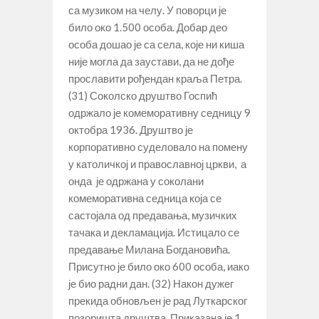
са музиком на челу. У поворци је
било око 1.500 особа. Добар део
особа дошао је са села, које ни киша
није могла да заустави, да не дође
прославити рођендан краља Петра.
(31) Соколско друштво Госпић
одржало је комеморативну седницу 9
октобра 1936. Друштво је
корпоративно суделовало на помену
у католичкој и православној цркви, а
онда је одржана у соколани
комеморативна седница која се
састојала од предавања, музичких
тачака и декламација. Истицало се
предавање Милана Богдановића.
Присутно је било око 600 особа, иако
је био радни дан. (32) Након дужег
прекида обновљен је рад Луткарског
позоришта друштва. Приказана је 1