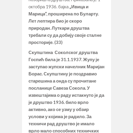
октобра 1936. бајка
„Ивица и
Марица”, проширена по Буларту.
Лет лептира био је скоро
природан. Луткари друштва
требали су да добију своје сталне
просторије. (33)
Скупштина Соколског друштва
Госпић била је 31.1.1937. Жупу је
заступао жупски начелник Маријан
Борас. Скупштину је поздравио
старешина а онда су прочитане
посланице Савеза Сокола. У
извештајима о раду истакнуто је да
је друштво 1936. било врло
активно, ако се узму у обзир
услови у којима је радило. За
техничи рад друштво је имало
врло мало способних техничких