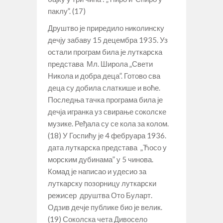
паклу”. (17)
Друштво је приредило николинску
дечју забаву 15 децембра 1935. Уз
остали програм била је луткарска
представа Мл. Широла „Свети
Никола и добра деца”. Готово сва
деца су добила слаткише и воће.
Последња тачка програма била је
дечја игранка уз свирање соколске
музике. Ређала су се кола за колом.
(18) У Госпићу је 4 фебруара 1936.
дата луткарска представа
„Ћосо у
морским дубинама” у 5 чинова.
Комад је написао и удесио за
луткарску позорницу луткарски
режисер друштва Ото Буларт.
Одзив дечје публике био је велик.
(19) Соколска чета Дивосело