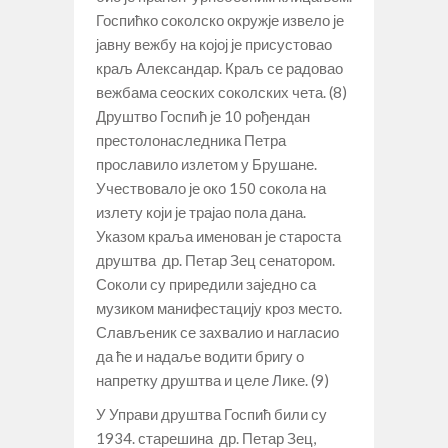
Госпићко соколско окружје извело је
јавну вежбу на којој је присустовао
краљ Александар. Краљ се радовао
вежбама сеоских соколских чета. (8)
Друштво Госпић је 10 рођендан
престолонаследника Петра
прославило излетом у Брушане.
Учествовало је око 150 сокола на
излету који је трајао пола дана.
Указом краља именован је староста
друштва др. Петар Зец сенатором.
Соколи су приредили заједно са
музиком манифестацију кроз место.
Слављеник се захвалио и нагласио
да ће и надаље водити бригу о
напретку друштва и целе Лике. (9)
У Управи друштва Госпић били су
1934. старешина др. Петар Зец,