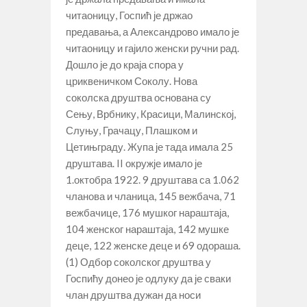
читаоницу, Госпић је држао
предавања, а Александрово имало је
читаоницу и гајило женски ручни рад.
Дошло је до краја спора у
цриквеничком Соколу. Нова
соколска друштва основана су
Сењу, Врбнику, Красици, Малинској,
Слуњу, Грачацу, Плашком и
Цетињграду. Жупа је тада имала 25
друштава. II окружје имало је
1.октобра 1922. 9 друштава са 1.062
чланова и чланица, 145 вежбача, 71
вежбачице, 176 мушког нараштаја,
104 женског нараштаја, 142 мушке
деце, 122 женске деце и 69 одораша.
(1) Одбор соколског друштва у
Госпићу донео је одлуку да је сваки
члан друштва дужан да носи