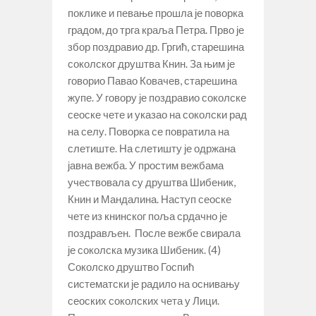
поклике и певање прошла је поворка
градом, до трга краља Петра. Прво је
збор поздравио др. Гргић, старешина
соколског друштва Книн. За њим је
говорио Павао Ковачев, старешина
жупе. У говору је поздравио соколске
сеоске чете и указао на соколски рад
на селу. Поворка се повратила на
слетиште. На слетишту је одржана
јавна вежба. У простим вежбама
учествовала су друштва Шибеник,
Книн и Мандалина. Наступ сеоске
чете из книнског поља срдачно је
поздрављен. После вежбе свирала
је соколска музика Шибеник. (4)
Соколско друштво Госпић
систематски је радило на оснивању
сеоских соколских чета у Лици.