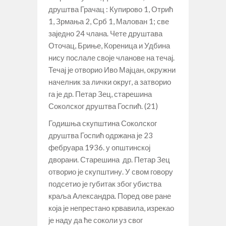
друштва Грачац : Купирово 1, Отрић
1, Зрмања 2, Срб 1, Малован 1; све
заједно 24 члана. Чете друштава
Оточац, Бриње, Кореница и Удбина
нису послале своје чланове на течај.
Течај је отворио Иво Мајцан, окружни
начелник за лички округ, а затворио
га је др. Петар Зец, старешина
Соколског друштва Госпић. (21)
Годишња скупштина Соколског
друштва Госпић одржана је 23
фебруара 1936. у општинској
дворани. Старешина др. Петар Зец
отворио је скупштину. У свом говору
подсетио је губитак због убиства
краља Александра. Поред ове ране
која је непрестано крвавила, изрекао
је наду да ће соколи уз свог