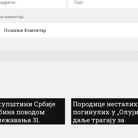
ћи коментар.
купштини Србије
Породице несталих
бина поводом
погинулих у „Олуји
лежавања 31.
даље трагају за
ишњице прогона
одговорима
 у „Олуји“...