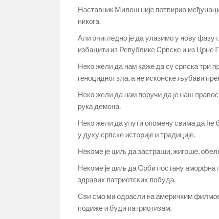
Наставник Милош није потпирио међунаци
никога.
Али очигледно је да улазимо у нову фазу г
избацити из Републике Српске и из Црне Го
Неко жели да нам каже да су српска три пр
геноцидног зла, а не исконске љубави пре
Неко жели да нам поручи да је наш право
рука демона.
Неко жели да упути опомену свима да ће 
у духу српске историје и традиције.
Некоме је циљ да застраши, жигоше, обел
Некоме је циљ да Срби постану аморфна 
здравих патриотских побуда.
Сви смо ми одрасли на америчким филмов
подиже и буди патриотизам.