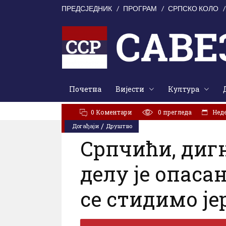
ПРЕДСЈЕДНИК
ПРОГРАМ
СРПСКО КОЛО
Почетна
Вијести
Култура
АКТУЕЛНО:
Свети Илија окупио Кордунаше: У духу з
0 Коментари
0
прегледа
Неде
/
Догађаји
Друштво
Српчићи, дигн
делу је опаса
се стидимо је