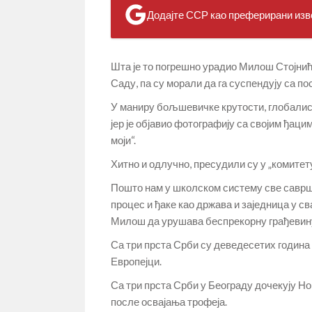
Додајте ССР као преферирани изво
Шта је то погрешно урадио Милош Стојнић
Саду, па су морали да га суспендују са по
У маниру бољшевичке крутости, глобалис
јер је објавио фотографију са својим ђацим
моји“.
Хитно и одлучно, пресудили су у „комитету“
Пошто нам у школском систему све саврш
процес и ђаке као држава и заједница у с
Милош да урушава беспрекорну грађевину
Са три прста Срби су деведесетих годин
Европејци.
Са три прста Срби у Београду дочекују Н
после освајања трофеја.