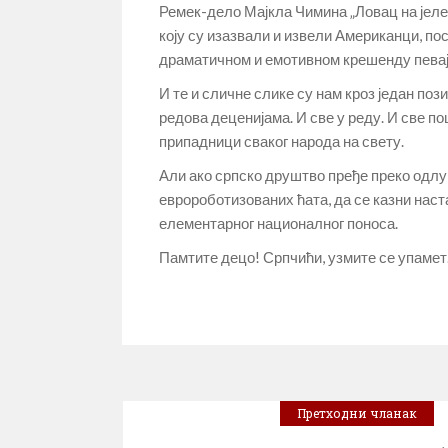
Ремек-дело Мајкла Чимина „Ловац на јеле
коју су изазвали и извели Американци, по
драматичном и емотивном крешенду певају
И те и сличне слике су нам кроз један по
редова деценијама. И све у реду. И све по
припадници сваког народа на свету.
Али ако српско друштво пређе преко одлу
евророботизованих ћата, да се казни нас
елементарног националног поноса.
Памтите децо! Српчићи, узмите се упамет
Претходни чланак