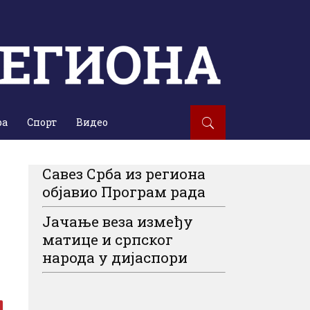
ра
Спорт
Видео
Савез Срба из региона
објавио Програм рада
Јачање веза између
матице и српског
народа у дијаспори