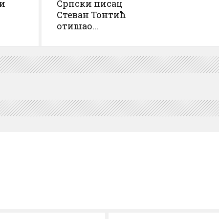
би
Српски писац
Стеван Тонтић
отишао...