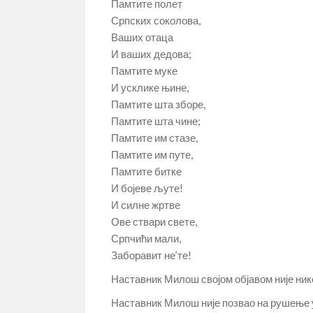
Памтите полет
Српских соколова,
Ваших отаца
И ваших дедова;
Памтите муке
И усклике њине,
Памтите шта зборе,
Памтите шта чине;
Памтите им стазе,
Памтите им путе,
Памтите битке
И бојеве љуте!
И силне жртве
Ове ствари свете,
Српчићи мали,
Заборавит не’те!
Наставник Милош својом објавом није ник
Наставник Милош није позвао на рушење у