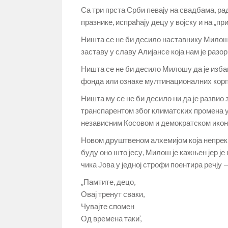
Са три прста Срби певају на свадбама, ра
празнике, испраћају децу у војску и на „п
Ништа се не би десило наставнику Милошу
заставу у славу Алијансе која нам је разо
Ништа се не би десило Милошу да је изба
фонда или ознаке мултинационалних корпо
Ништа му се не би десило ни да је развио 
транспарентом због климатских промена у 
независним Косовом и демократском ико
Новом друштвеном алхемијом која непрек
буду оно што јесу, Милош је кажњен јер је
чика Јова у једној строфи поентира речју 
„Памтите, децо,
Овај тренут сваки,
Чувајте спомен
Од времена таки’,