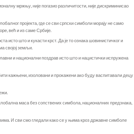
оналну мржњу, није погазио различитости, није дискриминисао
лобалног пројекта, где се сви српски симболи морају не само
ре, већ и из саме Србије.
ста исто што и кукасти крст. Да је то ознака шовинистичког и
ма својој земљи.
славни и национални поздрав исто што и нацистички испружена
бити кажњени, изоловани и прокажени ако буду васпитавали децу
ежи.
глобална маса без сопствених симбола, националних предзнака,
има. И сви смо гледали како се у њима кроз државне симболе