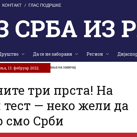
КОНТАКТ
ГЛАС ПОДРШКЕ
Друштво
Да се не заборави
Регион
Дијаспо
аједништва, традиције и сјећања на завичај
ља, 13. фебруар 2022.
ите три прста! На
н тест — неко жели да
р смо Срби