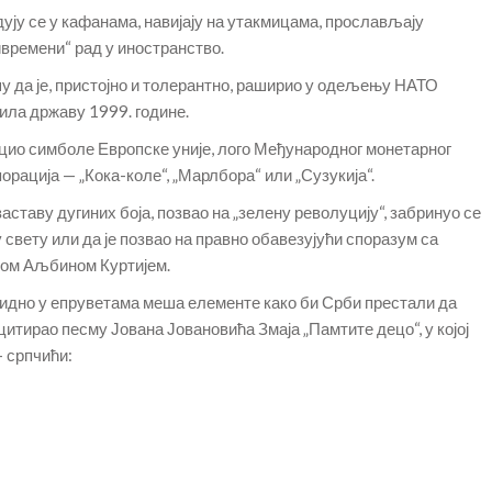
дују се у кафанама, навијају на утакмицама, прослављају
ривремени“ рад у иностранство.
 да је, пристојно и толерантно, раширио у одељењу НАТО
рила државу 1999. године.
цио симболе Европске уније, лого Међународног монетарног
рација — „Кока-коле“, „Марлбора“ или „Сузукија“.
заставу дугиних боја, позвао на „зелену револуцију“, забринуо се
свету или да је позвао на правно обавезујући споразум са
ном Аљбином Куртијем.
идно у епруветама меша елементе како би Срби престали да
 цитирао песму Јована Јовановића Змаја „Памтите децо“, у којој
— српчићи: