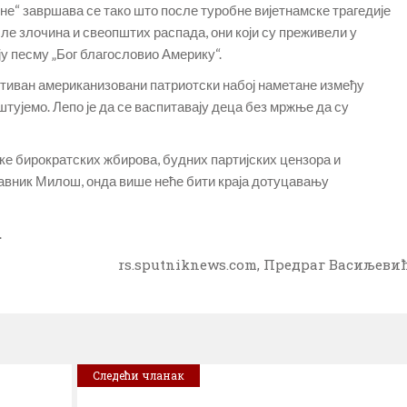
не“ завршава се тако што после туробне вијетнамске трагедије
сле злочина и свеопштих распада, они који су преживели у
 песму „Бог благословио Америку“.
зитиван американизовани патриотски набој наметане између
штујемо. Лепо је да се васпитавају деца без мржње да су
ке бирократских жбирова, будних партијских цензора и
тавник Милош, онда више неће бити краја дотуцавању
.
rs.sputniknews.com, Предраг Васиљеви
Следећи чланак