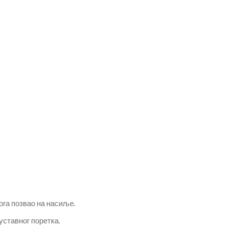
ога позвао на насиље.
ставног поретка.