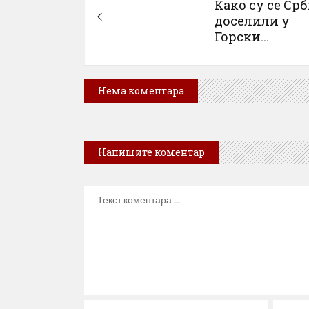
Како су се Ср
доселили у
Горски...
Нема коментара
Напишите коментар