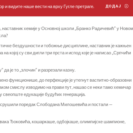
р и видите наше вести на врху Гугле претраге.
ДОДАЈ
, наставник хемије у Основној школи „Бранко Радичевић“ у Ново
сла?
тичке бездушности и тобожње дисциплине, наставник је кажњен
а на којој су сви дигли три прста и испод које је написао „Српчићи
 да је то „злочин“ и разрезали казну.
ено функционише, до перфекције је утегнут васпитно-образовни
ваком смислу изводимо на прави пут, нашао се неки тамо хемичар
 свеопште едукације будућих генерација.
а срушили поредак Слободана Милошевића и постали —
овака Ђоковића, кошаркаше, одбојкаше, олимпијске шампионе,