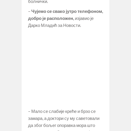
болнички.
–
Чујемо се свако јутро телефоном,
добро је расположен,
изјавио је
Дарко Младић за Новости.
– Мало се слабије креће и брзо се
замара, а доктори су му саветовали
да због бољег опоравка мора што