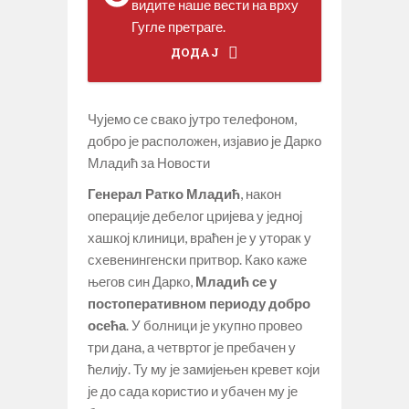
видите наше вести на врху
Гугле претраге.
ДОДАЈ
Чујемо се свако јутро телефоном,
добро је расположен, изјавио је Дарко
Младић за Новости
Генерал Ратко Младић
, након
операције дебелог цријева у једној
хашкој клиници, враћен је у уторак у
схевенингенски притвор. Како каже
његов син Дарко,
Младић се у
постоперативном периоду добро
осећа
. У болници је укупно провео
три дана, а четвртог је пребачен у
ћелију. Ту му је замијењен кревет који
је до сада користио и убачен му је