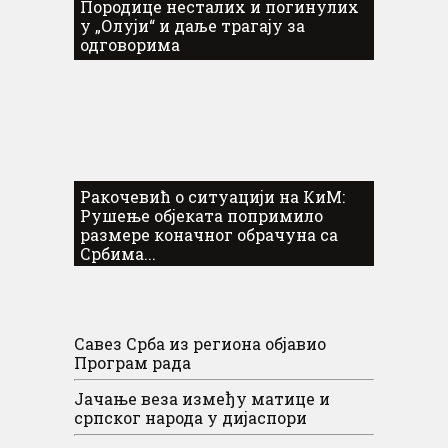
Породице несталих и погинулих
у „Олуји“ и даље трагају за
одговорима
Ракочевић о ситуацији на КиМ:
Рушење објеката попримило
размере коначног обрачуна са
Србима...
Савез Срба из региона објавио
Програм рада
Јачање веза између матице и
српског народа у дијаспори