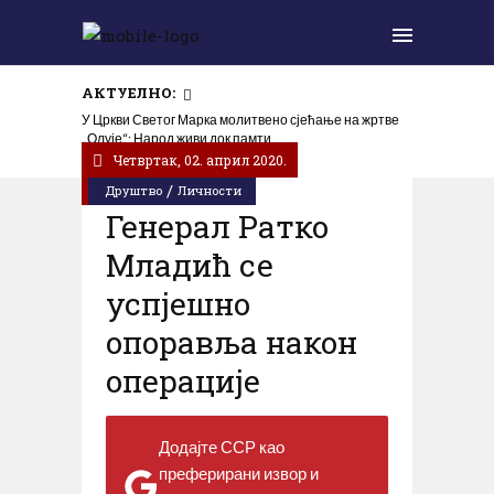
АКТУЕЛНО:
У Цркви Светог Марка молитвено сјећање на жртве
„Олује“: Народ живи док памти
Четвртак, 02. април 2020.
/
Друштво
Личности
Генерал Ратко
Младић се
успјешно
опоравља након
операције
Додајте ССР као
преферирани извор и