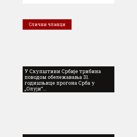
Слични чланци
У Скупштини Србије трибина
поводом обележавања 31.
годишњице прогона Срба у
„Олуји“...