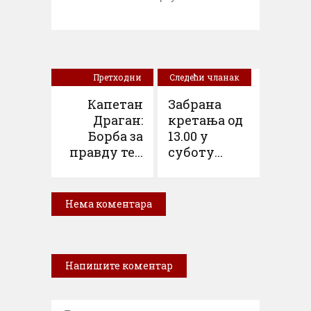
Претходни
Следећи чланак
чланак
Капетан
Забрана
Драган:
кретања од
Борба за
13.00 у
правду те...
суботу...
Нема коментара
Напишите коментар