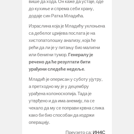
више да хода. Он каже да устаје, оде
до кухиње и спрема себи храну,
додаје син Ратка Младића.
Израслина која је Младићу уклоњена
са дебелог цријева послата је на
хистопатолошку анализу, која ће
рећи да ли је у питању био малигни
или бенигни тумор.
Генералу је
речено да ће резултати бити
урађени следеће недеље
.
Младић је оперисан у суботу ујутру,
а претходно му је у децембру
урађена колоноскопија. Тада је
утврђено и да има анемију, па се
чекало да му се поправи крвна слика
како би био способан да издржи
операцију.
Преузето са:
ИН4С