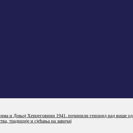
цима и Доњој Херцеговини 1941. починили геноцид над више од
ва, традиције и сјећања на завичај