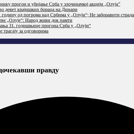
нику прогон и убијање Срба у злочиначкој акцији „Олуја”
тво девет крајишких бораца на Динари
годину од погрома над Србима у „Олуји“; Не заборавити страд
тве „Олује“: Народ живи док памти
ања 31. годишњице прогона Срба у „Олуји“
 трагају за одговорима
 дочекавши правду