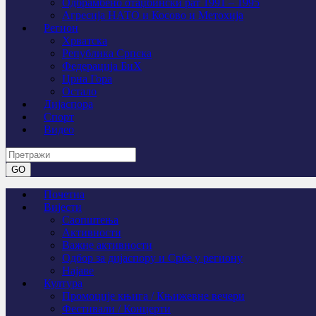
Одбрамбено отаџбински рат 1991 – 1995
Агресија НАТО и Косово и Метохија
Регион
Хрватска
Република Српска
Федерација БиХ
Црна Гора
Остало
Дијаспора
Спорт
Видео
Почетна
Вијести
Саопштења
Активности
Важне активности
Одбор за дијаспору и Србе у региону
Најаве
Култура
Промоције књига / Књижевне вечери
Фестивали / Концерти