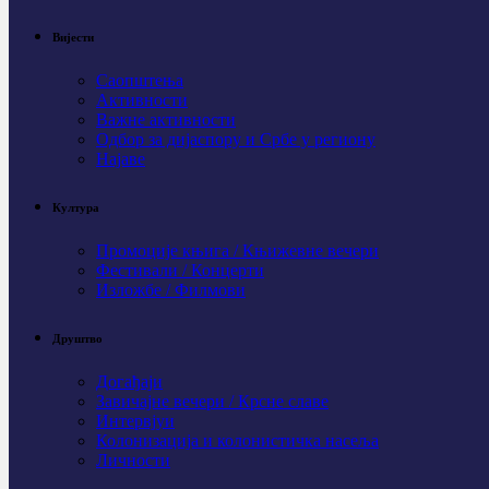
Вијести
Саопштења
Активности
Важне активности
Одбор за дијаспору и Србе у региону
Најаве
Култура
Промоције књига / Књижевне вечери
Фестивали / Концерти
Изложбе / Филмови
Друштво
Догађаји
Завичајне вечери / Крсне славе
Интервјуи
Колонизација и колонистичка насеља
Личности