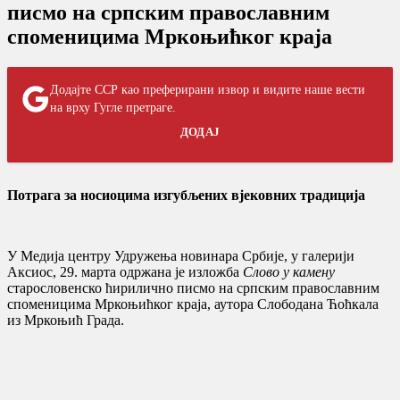
писмо на српским православним
споменицима Мркоњићког краја
Додајте ССР као преферирани извор и видите наше вести
на врху Гугле претраге.
ДОДАЈ
Потрага за носиоцима изгубљених вјековних традиција
У Медија центру Удружења новинара Србије, у галерији
Аксиос, 29. марта одржана је изложба
Слово у камену
старословенско ћирилично писмо на српским православним
споменицима Мркоњићког краја, аутора Слободана Ћоћкала
из Мркоњић Града.