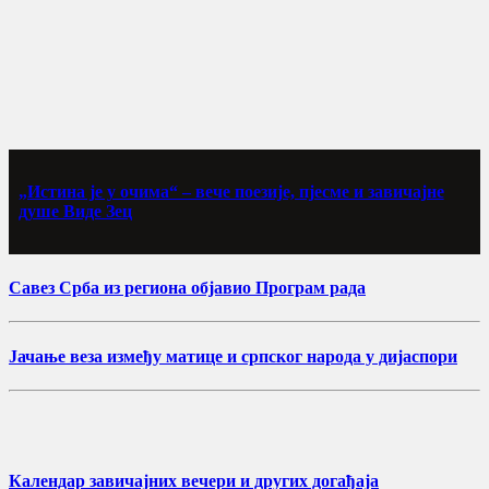
„Истина је у очима“ – вече поезије, пјесме и завичајне
душе Виде Зец
Савез Срба из региона објавио Програм рада
Јачање веза између матице и српског народа у дијаспори
Календар завичајних вечери и других догађаја