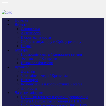
Почетна
Вијести
Саопштења
Активности
Важне активности
Одбор за дијаспору и Србе у региону
Најаве
Култура
Промоције књига / Књижевне вечери
Фестивали / Концерти
Изложбе / Филмови
Друштво
Догађаји
Завичајне вечери / Крсне славе
Интервјуи
Колонизација и колонистичка насеља
Личности
Да се не заборави
Први Свјeтски рат и српски добровољци
Други Свјетски рат и геноцид у НДХ
Одбрамбено отаџбински рат 1991 – 1995