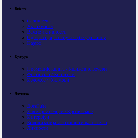
Вијести
Саопштења
Активности
Важне активности
Одбор за дијаспору и Србе у региону
Најаве
Култура
Промоције књига / Књижевне вечери
Фестивали / Концерти
Изложбе / Филмови
Друштво
Догађаји
Завичајне вечери / Крсне славе
Интервјуи
Колонизација и колонистичка насеља
Личности