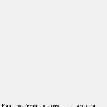
Иза ове изложбе стоје године преданог, систематичног и