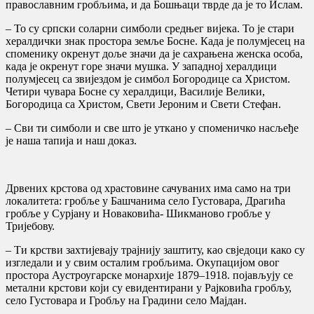
православним гробљима, и да Бошњаци тврде да је то Ислам.
– То су српски соларни симболи средњег вијека. То је стари
хералдички знак простора земље Босне. Када је полумјесец на
споменику окренут доље значи да је сахрањена женска особа,
када је окренут горе значи мушка. У западној хералдици
полумјесец са звијездом је симбол Богородице са Христом.
Четири чувара Босне су хералдици, Василије Велики,
Богородица са Христом, Свети Јероним и Свети Стефан.
– Сви ти симболи и све што је уткано у споменичко насљеђе
је наша тапија и наш доказ.
Дрвених крстова од храстовине сачуваних има само на три
локалитета: гробље у Башчанима село Густовара, Драгића
гробље у Сурјану и Новаковића- Шикманово гробље у
Тријебову.
– Ти крстви захтијевају трајнију заштиту, као свједоци како су
изгледали и у свим осталим гробљима. Окупацијом овог
простора Аустроугарске монархије 1879–1918. појављују се
метални крстови који су евидентирани у Рајковића гробљу,
село Густовара и Гробљу на Градини село Мајдан.