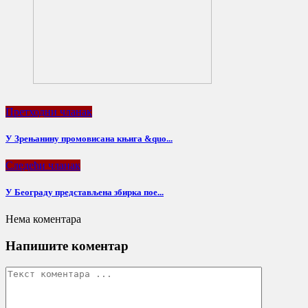
Претходни чланак
У Зрењанину промовисана књига &quo...
Следећи чланак
У Београду представљена збирка пое...
Нема коментара
Напишите коментар