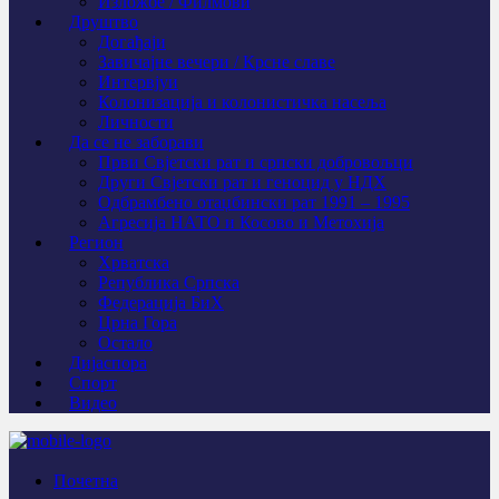
Изложбе / Филмови
Друштво
Догађаји
Завичајне вечери / Крсне славе
Интервјуи
Колонизација и колонистичка насеља
Личности
Да се не заборави
Први Свјeтски рат и српски добровољци
Други Свјетски рат и геноцид у НДХ
Одбрамбено отаџбински рат 1991 – 1995
Агресија НАТО и Косово и Метохија
Регион
Хрватска
Република Српска
Федерација БиХ
Црна Гора
Остало
Дијаспора
Спорт
Видео
Почетна