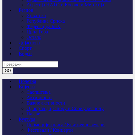
Агресија НАТО и Косово и Метохија
Регион
Хрватска
Република Српска
Федерација БиХ
Црна Гора
Остало
Дијаспора
Спорт
Видео
Почетна
Вијести
Саопштења
Активности
Важне активности
Одбор за дијаспору и Србе у региону
Најаве
Култура
Промоције књига / Књижевне вечери
Фестивали / Концерти