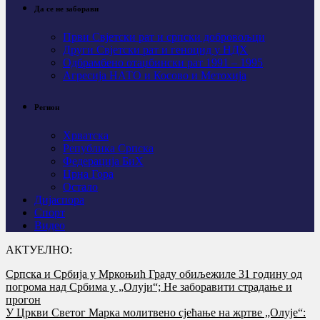
Да се не заборави
Први Свјeтски рат и српски добровољци
Други Свјетски рат и геноцид у НДХ
Одбрамбено отаџбински рат 1991 – 1995
Агресија НАТО и Косово и Метохија
Регион
Хрватска
Република Српска
Федерација БиХ
Црна Гора
Остало
Дијаспора
Спорт
Видео
АКТУЕЛНО:
Српска и Србија у Мркоњић Граду обиљежиле 31 годину од
погрома над Србима у „Олуји“; Не заборавити страдање и
прогон
У Цркви Светог Марка молитвено сјећање на жртве „Олује“: