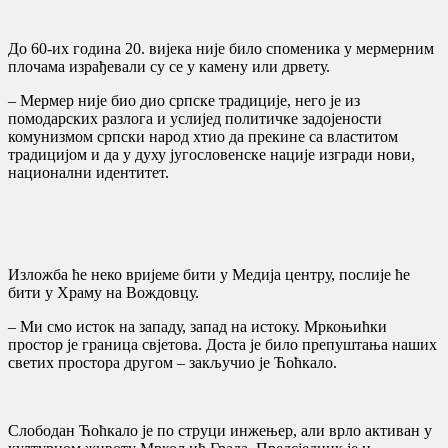
До 60-их година 20. вијека није било споменика у мермерним
плочама израђевали су се у камену или дрвету.
– Мермер није био дио српске традиције, него је из
помодарских разлога и услијед политичке задојености
комунизмом српски народ хтио да прекине са властитом
традицијом и да у духу југословенске нације изгради нови,
национални идентитет.
Изложба ће неко вријеме бити у Медија центру, послије ће
бити у Храму на Вождовцу.
– Ми смо исток на западу, запад на истоку. Мркоњићки
простор је граница свјетова. Доста је било препуштања наших
светих простора другом – закључио је Ћоћкало.
Слободан Ћоћкало је по струци инжењер, али врло активан у