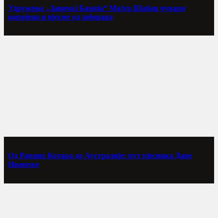
Удружење „Завичај Банија“ Мајур Шабац чувари
коријена и пјесме од заборава
Од Равних Котара до Аустралије: пут пјесника Дане
Иванеже