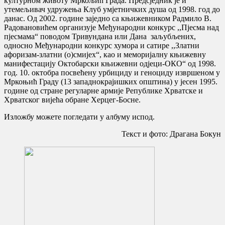
културном животу Мркољић Града. Предсједник је и
утемељивач удружења Клуб умјетничких душа од 1998. год до
данас. Од 2002. године заједно са књижевником Радмило В.
Радовановићем организује Међународни конкурс ,,Пјесма над
пјесмама“ поводом Тривундана или Дана заљубљених,
односно Међународни конкурс хумора и сатире ,,Златни
афоризам-златни (о)смијех“, као и меморијалну књижевну
манифестацију Октобарски књижевни одјеци-ОКО“ од 1998.
год. 10. октобра посвећену урбициду и геноциду извршеном у
Мркоњић Граду (13 западнокрајишких општина) у јесен 1995.
године од стране регуларне армије Републике Хрватске и
Хрватског вијећа обране Херцег-Босне.
Изложбу можете погледати у албуму испод.
Текст и фото: Драгана Бокун