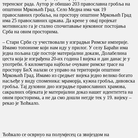
теренског рада. Аутор је обишао 203 православна гробља на
општини Мркоњић Град. Село Медна има чак 19
православних гробаља, на простору општине Мркоњић Град
има 25 православних цркава. Да крене у овај пројекат
мотивисало га је стално спочитавање вјековног постојања
Срба на овим просторима.
– Стари Срби су учествовали у изградњи Римске империје.
Имамо топониме који нам иду у прилог. У селу Бараћи има
једна пољана гдје постоје материјални докази, Долабелина
цеста која је изграђена 20-их година I вијека и дан данас је у
употреби. 6 километара најбоље очуване римске трасе на
простору БиХ налази се управо на територији општине
Мркоњић Град. Имамо из средњег вијека једно велико богато
насљеђе у виду споменика: мраморја, кужна гробља, дивовска
гробља. Тај духовни дио изградње православних храмова,
сакралних објеката је материјални доказ нашег идентитета на
овим просторима, а не да смо дошли негдје тек у 19. вијеку –
рекао је Ћоћкало.
Ћоћкало се осврнуо на полумјесец са звијездом на