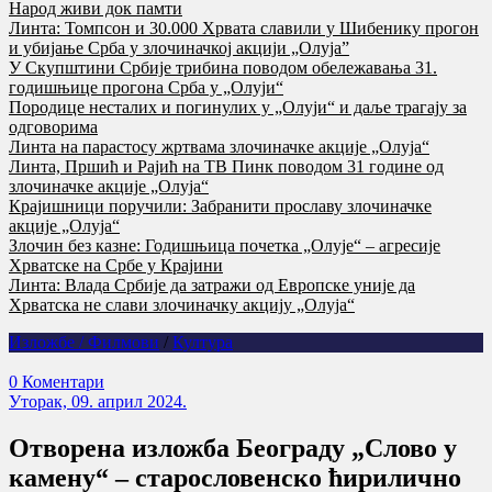
Народ живи док памти
Линта: Томпсон и 30.000 Хрвата славили у Шибенику прогон
и убијање Срба у злочиначкој акцији „Олуја”
У Скупштини Србије трибина поводом обележавања 31.
годишњице прогона Срба у „Олуји“
Породице несталих и погинулих у „Олуји“ и даље трагају за
одговорима
Линта на парастосу жртвама злочиначке акције „Олуја“
Линта, Пршић и Рајић на ТВ Пинк поводом 31 године од
злочиначке акције „Олуја“
Крајишници поручили: Забранити прославу злочиначке
акције „Олуја“
Злочин без казне: Годишњица почетка „Олује“ – агресије
Хрватске на Србе у Крајини
Линта: Влада Србије да затражи од Европске уније да
Хрватска не слави злочиначку акцију „Олуја“
Изложбе / Филмови
/
Култура
0 Коментари
Уторак, 09. април 2024.
Отворена изложба Београду „Слово у
камену“ – старословенско ћирилично