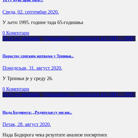
Cреда, 02. септембар 2020.
У љето 1995. године тада 65-годишња
0 Коментари
Да се не заборави
/
Одбрамбено – отаџбински рат 1991 – 1995
Парастос српским жртвама у Трпињи...
Понедељак, 31. август 2020.
У Трпињи је у среду 26.
0 Коментари
Да се не заборави
/
Одбрамбено – отаџбински рат 1991 – 1995
Нада Бодирога: „Родитељи су ми жи...
Петак, 28. август 2020.
Нада Бодирога чека резултате анализе посмртних