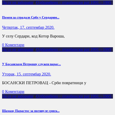
Да се не заборави
/
Одбрамбено – отаџбински рат 1991 – 1995
Помен за страдале Србе у Сердарим...
Четвртак, 17. септембар 2020.
У селу Сердари, код Котор Вароша,
0 Коментари
Да се не заборави
/
Одбрамбено – отаџбински рат 1991 – 1995
У Босанском Петровцу служен парас...
Уторак, 15. септембар 2020.
БОСАНСКИ ПЕТРОВАЦ - Срби повратници у
0 Коментари
Да се не заборави
/
Одбрамбено – отаџбински рат 1991 – 1995
Шамац: Парастос за погинуле српск...