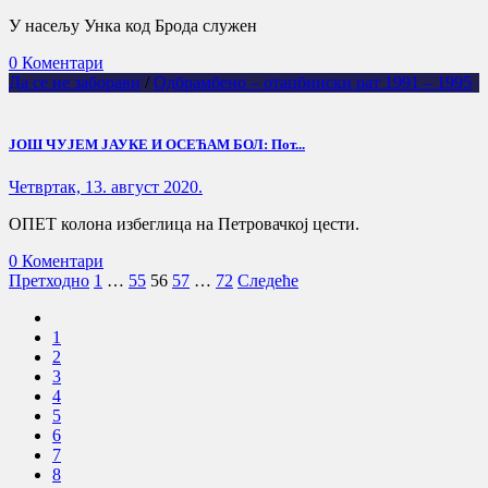
У насељу Унка код Брода служен
0 Коментари
Да се не заборави
/
Одбрамбено – отаџбински рат 1991 – 1995
ЈОШ ЧУЈЕМ ЈАУКЕ И ОСЕЋАМ БОЛ: Пот...
Четвртак, 13. август 2020.
ОПЕТ колона избеглица на Петровачкој цести.
0 Коментари
Пагинација
Претходно
1
…
55
56
57
…
72
Следеће
чланака
1
2
3
4
5
6
7
8