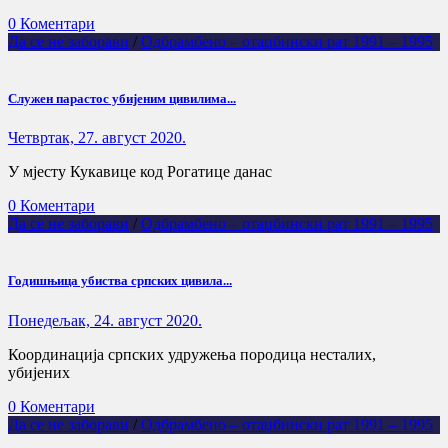
0 Коментари
Да се не заборави
/
Одбрамбено – отаџбински рат 1991 – 1995
Служен парастос убијеним цивилима...
Четвртак, 27. август 2020.
У мјесту Кукавице код Рогатице данас
0 Коментари
Да се не заборави
/
Одбрамбено – отаџбински рат 1991 – 1995
Годишњица убиства српских цивила...
Понедељак, 24. август 2020.
Координација српских удружења породица несталих,
убијених
0 Коментари
Да се не заборави
/
Одбрамбено – отаџбински рат 1991 – 1995