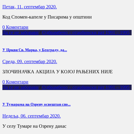
Петак, 11. септембар 2020.
Код Спомен-капеле у Писарима у општини
0 Коментари
Да се не заборави
/
Одбрамбено – отаџбински рат 1991 – 1995
У Цркви Св. Марка, у Београду, да...
Cреда, 09. септембар 2020.
ЗЛОЧИНАЧКА АКЦИЈА У КОЈОЈ РАЊЕНИХ НИЈЕ
0 Коментари
Да се не заборави
/
Одбрамбено – отаџбински рат 1991 – 1995
У Тумарама на Озрену освештан спо...
Недеља, 06. септембар 2020.
У селу Тумаре на Озрену данас