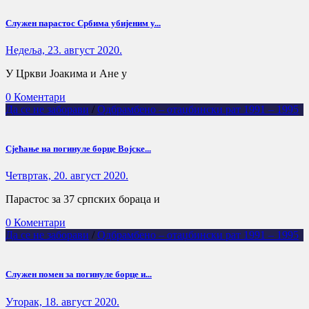
Служен парастос Србима убијеним у...
Недеља, 23. август 2020.
У Цркви Јоакима и Ане у
0 Коментари
Да се не заборави
/
Одбрамбено – отаџбински рат 1991 – 1995
Сјећање на погинуле борце Војске...
Четвртак, 20. август 2020.
Парастос за 37 српских бораца и
0 Коментари
Да се не заборави
/
Одбрамбено – отаџбински рат 1991 – 1995
Служен помен за погинуле борце и...
Уторак, 18. август 2020.