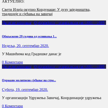
АКТУЕЛНО:
Свети Илија окупио Кордунаше: У духу заједништва,
„Олуја је погром“: Сећање које не сме да утихне
традиције и сјећања на завичај
Да се не заборави
/
Одбрамбено – отаџбински рат 1991 – 1995
Обиљежено 29 година од оснивања 1...
Недеља, 20. септембар 2020.
У Машићима код Градишке данас је
0 Коментари
Да се не заборави
/
Одбрамбено – отаџбински рат 1991 – 1995
Одржано молитвено сјећање на стра...
Субота, 19. септембар 2020.
У организацији Удружења Завичај, Координације удружења
0 Коментари