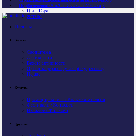
Видео
Личности
Агресија НАТО и Косово и Метохија
Федерација БиХ
Црна Гора
Остало
Почетна
Вијести
Саопштења
Активности
Важне активности
Одбор за дијаспору и Србе у региону
Најаве
Култура
Промоције књига / Књижевне вечери
Фестивали / Концерти
Изложбе / Филмови
Друштво
Догађаји