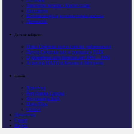
Завичајне вечери / Крсне славе
Интервјуи
Колонизација и колонистичка насеља
Личности
Да се не заборави
Први Свјeтски рат и српски добровољци
Други Свјетски рат и геноцид у НДХ
Одбрамбено отаџбински рат 1991 – 1995
Агресија НАТО и Косово и Метохија
Регион
Хрватска
Република Српска
Федерација БиХ
Црна Гора
Остало
Дијаспора
Спорт
Видео