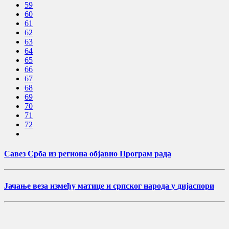
59
60
61
62
63
64
65
66
67
68
69
70
71
72
Савез Срба из региона објавио Програм рада
Јачање веза између матице и српског народа у дијаспори