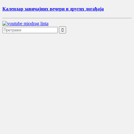
Календар завичајних вечери и других догађаја