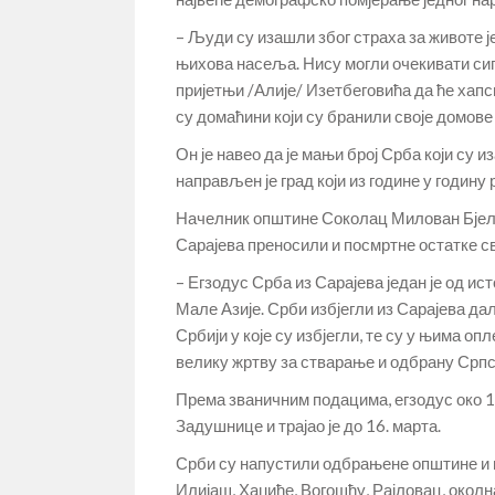
– Људи су изашли због страха за животе ј
њихова насеља. Нису могли очекивати сиг
пријетњи /Алије/ Изетбеговића да ће хапс
су домаћини који су бранили своје домове 
Он је навео да је мањи број Срба који су 
направљен је град који из године у годину р
Начелник општине Соколац Милован Бјелиц
Сарајева преносили и посмртне остатке сво
– Егзодус Срба из Сарајева један је од ист
Мале Азије. Срби избјегли из Сарајева да
Србији у које су избјегли, те су у њима о
велику жртву за стварање и одбрану Српск
Према званичним подацима, егзодус око 1
Задушнице и трајао је до 16. марта.
Срби су напустили одбрањене општине и 
Илијаш, Хаџиће, Вогошћу, Рајловац, окол