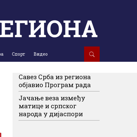
ра
Спорт
Видео
Савез Срба из региона
објавио Програм рада
Јачање веза између
матице и српског
народа у дијаспори