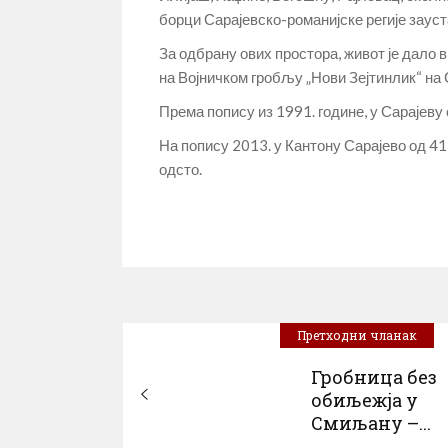
борци Сарајевско-романијске регије заус
За одбрану ових простора, живот је дало в
на Војничком гробљу „Нови Зејтинлик“ на 
Према попису из 1991. године, у Сарајеву
На попису 2013. у Кантону Сарајево од 41
одсто.
Претходни чланак
Гробница без
обиљeжја у
Смиљану –...