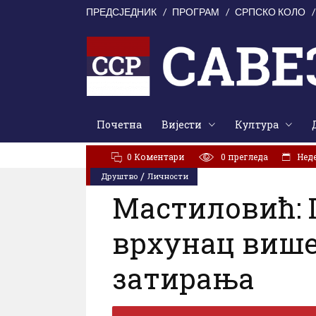
ПРЕДСЈЕДНИК
ПРОГРАМ
СРПСКО КОЛО
Почетна
Вијести
Култура
АКТУЕЛНО:
Свети Илија окупио Кордунаше: У духу з
0 Коментари
0
прегледа
Неде
/
Друштво
Личности
Мастиловић: 
врхунац више
затирања