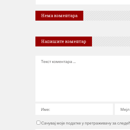
Нема коментара
Напишите коментар
Сачувај моје податке у претраживачу за следе