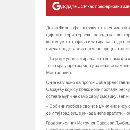
Додајте ССР као преферирани изво
Декан Филозофског факултета Универзитет
цијела историја српског народа на просто
континуитет трајања и затирања, те да он
вијека представља врхунац процеса зати
– То је врхунац затирања и то не само физи
то на крају претворило у затирање памћења
Мастиловић.
Он је нагласио да прогон Срба представ
Сарајеву који су преко ноћи постали беск
остављајући не само своју имовину, већ и 
– Срби ни гробове својих најмилијих нису 
се у тај град више никада неће вратити – 
Градоначелник Источног Сарајева Љубиша 
највеће демографско помјерање једног нар