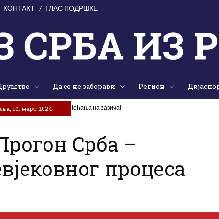
КОНТАКТ
ГЛАС ПОДРШКЕ
Друштво
Да се не заборави
Регион
Дијаспо
аједништва, традиције и сјећања на завичај
ља, 10. март 2024.
Прогон Срба –
вјековног процеса