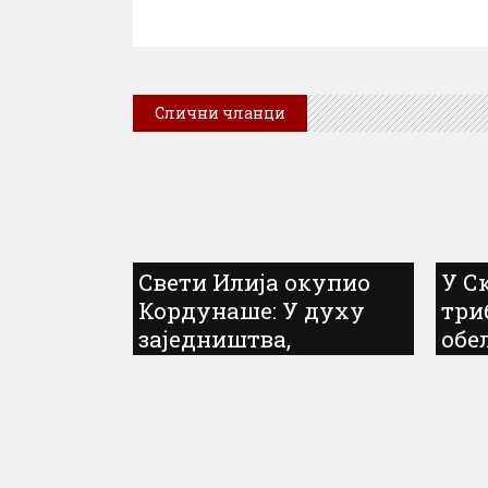
Слични чланци
Свети Илија окупио
У С
Кордунаше: У духу
три
заједништва,
обе
традиције и сјећања
год
на завичај
Срба