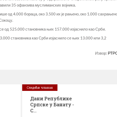
тавили 35 офанзива муслиманских војника.
ише од 4.000 бораца, око 3.500 их је рањено, око 1.000 сахрањен
Сокоцу.
 се од 525.000 становника њих 157.000 изјаснило као Срби.
3.000 становника као Срби изјаснило се њих 13.000 или 3,2
Извор:
РТР
Следећи чланак
Дани Републике
Српске у Банату -
С...