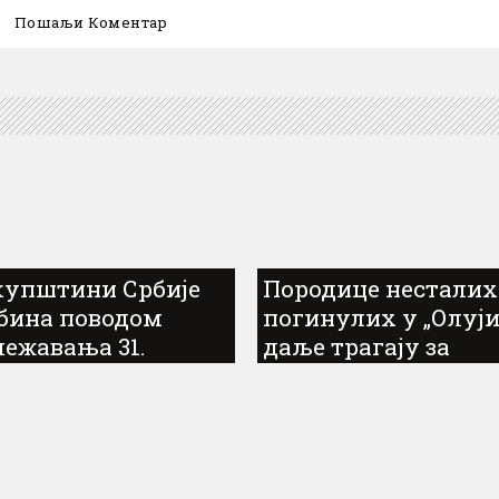
купштини Србије
Породице несталих
бина поводом
погинулих у „Олуји
лежавања 31.
даље трагају за
ишњице прогона
одговорима
 у „Олуји“...