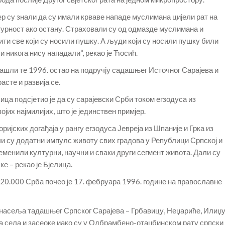
ер су знали да су имали крваве нападе муслимана цијели рат на
урност ако остану. Страховали су од одмазде муслимана и
ити све који су носили пушку. А људи који су носили пушку били
и никога нису нападали“, рекао је Ћосић.
изашли те 1996. остао на подручју садашњег Источног Сарајева и
асте и развија се.
а подсјетио је да су сарајевски Срби током егзодуса из
јих најмилијих, што је јединствен примјер.
оријских догађаја у рангу егзодуса Јевреја из Шпаније и Грка из
ли су додатни импулс животу свих градова у Републици Српској и
племенили културни, научни и сваки други сегмент живота. Дали су
е – рекао је Бјелица.
20.000 Срба почео је 17. фебруара 1996. године на православне
насеља тадашњег Српског Сарајева – Грбавицу, Неџариће, Илиџу
на села и засеоке иако су у Одбрамбено-отаџбинском рату српски