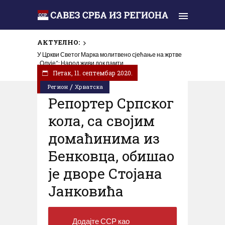
АКТУЕЛНО:
Линта: Томпсон и 30.000 Хрвата славили у Шибенику
прогон и убијање Срба у злочиначкој акцији „Олуја”
Петак, 11. септембар 2020.
/
Регион
Хрватска
Репортер Српског
кола, са својим
домаћинима из
Бенковца, обишаo
је дворе Стојана
Јанковића
Додајте ССР као