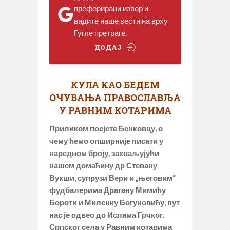
преферирани извор и
видите наше вести на врху
Гугле претраге.
ДОДАЈ
КУЛА КАО БЕДЕМ
ОЧУВАЊА ПРАВОСЛАВЉА
У РАВНИМ КОТАРИМА
Приликом посјете Бенковцу, о
чему ћемо опширније писати у
наредном броју, захваљујући
нашем домаћину др Стевану
Вукши, супрузи Вери и „његовим“
фудбалерима Драгану Мимићу
Бороти и Миленку Богуновићу, пут
нас је одвео до Ислама Грчког.
Српског села у Равним котарима