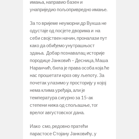
имања, направио базен и
унаприједио пољопривредно имање.
За то вријеме неуморни др Вукша не
одустаје од посјете дворима и на
себи својствен начин, проналази пут
како да обиђемо унутрашњост
здања. Добар познавалац историје
породице Јанковић – Десница, Маша
Наранчић, била је права особа која ће
нас прошетати кроз ову љепоту. За
почетак улазимо у просторију у којој
нема клима уређаја, али је
температура сигурно за 15-ак
степени нижа од спољашње, тог
врелог августовског дана.
Иако смо, редовно пратећи
парастосе Стојану Јанковићу, у