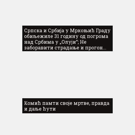
Српска и Србија у Мркоњић Граду
обиљежиле 31 годину од погрома
над Србима у „Олуји“; Не
заборавити страдање и прогон...
Комић памти своје мртве, правда
и даље ћути