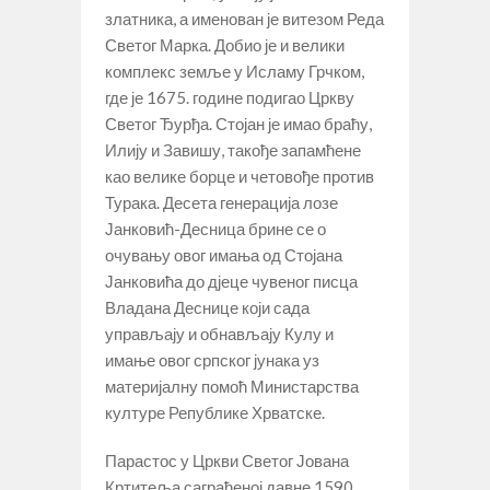
златника, а именован је витезом Реда
Светог Марка. Добио је и велики
комплекс земље у Исламу Грчком,
где је 1675. године подигао Цркву
Светог Ђурђа. Стојан је имао браћу,
Илију и Завишу, такође запамћене
као велике борце и четовође против
Турака. Десета генерација лозе
Јанковић-Десница брине се о
очувању овог имања од Стојана
Јанковића до дјеце чувеног писца
Владана Деснице који сада
управљају и обнављају Кулу и
имање овог српског јунака уз
материјалну помоћ Министарства
културе Републике Хрватске.
Парастос у Цркви Светог Јована
Кртитеља саграђеној давне 1590.