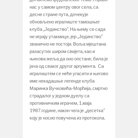
нас у самом центру овог села, са
десне стране пута, дочекује
обновљено игралиште тамошњег
клуба „Јединство“. На њему се сада
не играју утакмице, јер „Јединство“
званично не постоји. Воља мјештана
разасутих широм свијета, као и
њихова жеља да оно опстане, била је
јача од сваког другог аргумента. Са
игралиштем се неће угасити и његово
име некадашње легенде клуба
Маринка Вучковића-Морћија, смртно
страдалог у једном дуелу са
противничким играчем, 1.маја
1987.године, након чега је „десетка“
коју је носио повучена из протокола.