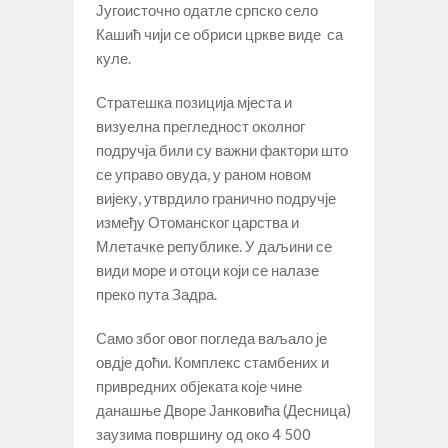
Југоисточно одатле српско село
Кашић чији се обриси цркве виде са
куле.
Стратешка позиција мјеста и
визуелна прегледност околног
подручја били су важни фактори што
се управо овуда, у раном новом
вијеку, утврдило гранично подручје
између Отоманског царства и
Млетачке републике. У даљини се
види море и отоци који се налазе
преко пута Задра.
Само због овог погледа ваљало је
овдје доћи. Комплекс стамбених и
привредних објеката које чине
данашње Дворе Јанковића (Десница)
заузима површину од око 4 500