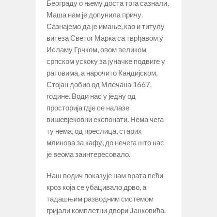
Београду о њему доста тога сазнали,
Маша нам је допунила причу.
Сазнајемо да је имање, као и титулу
витеза Светог Марка са тврђавом у
Исламу Грчком, овом великом
српском ускоку за јуначке подвиге у
ратовима, а нарочито Кандијском,
Стојан добио од Млечана 1667.
године. Води нас у једну од
просторија гдје се налазе
вишевјековни експонати. Нема чега
ту нема, од преслица, старих
млинова за кафу, до нечега што нас
је веома заинтересовало.
Наш водич показује нам врата пећи
кроз која се убацивало дрво, а
тадашњим разводним системом
гријали комплетни двори Јанковића.