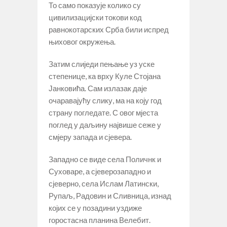
То само показује колико су
цивилизацијски токови код
равнокотарских Срба били испред
њиховог окружења.
Затим слиједи пењање уз уске
степенице, ка врху Куле Стојана
Јанковића. Сам излазак даје
очаравајућу слику, ма на коју год
страну погледате. С овог мјеста
поглед у даљину највише сеже у
смјеру запада и сјевера.
Западно се виде села Поличнк и
Суховаре, а сјеверозападно и
сјеверно, села Ислам Латински,
Рупаљ, Радовин и Сливница, изнад
којих се у позадини уздиже
горостасна планина Велебит.