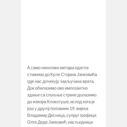
А само неколико метара одатле
стижемо до Куле Стојана Јанковића
гдје нас дочекују закључана врата.
Док обилазимо ово импозантно
здање са спољње стране долазимо
до извора Клокотуше, испод кога је
још у другој половини 19. вијека
Владимир Десница, супруг грофице
Олге Деде Јанковић, насљеднице