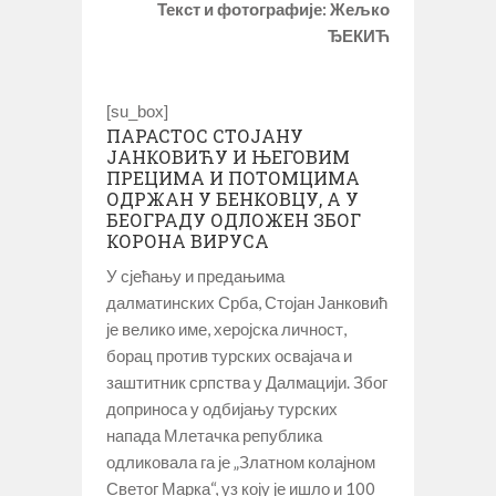
Текст и фотографије: Жељко
ЂЕКИЋ
[su_box]
ПАРАСТОС СТОЈАНУ
ЈАНКОВИЋУ И ЊЕГОВИМ
ПРЕЦИМА И ПОТОМЦИМА
ОДРЖАН У БЕНКОВЦУ, А У
БЕОГРАДУ ОДЛОЖЕН ЗБОГ
КОРОНА ВИРУСА
У сјећању и предањима
далматинских Срба, Стојан Јанковић
је велико име, херојска личност,
борац против турских освајача и
заштитник српства у Далмацији. Због
доприноса у одбијању турских
напада Млетачка република
одликовала га је „Златном колајном
Светог Марка“, уз коју је ишло и 100