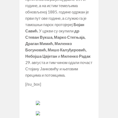
године, а на истим темељима
обновљеној 1885. године одржан је
први пут ове године, а служио га је
тамошњи парох протојереј
Бојан
Савић.
У цркви су окупили
др
Стеван Вукша, Марко Стегњаја,
Драган Мимић, Миленко
Богуновић, Мишо Калуђеровић,
Небојша Цвјетан
и
Миленко Радак
29. августа и тим чином одали почаст
Стојану Јанковићу и његовим
прецима и потомцима.
[/su_box]