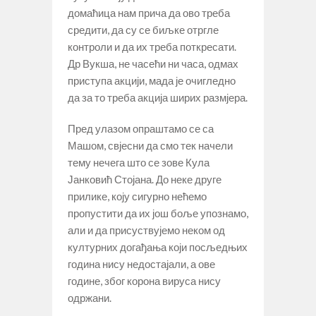
домаћица нам прича да ово треба
средити, да су се биљке отргле
контроли и да их треба поткресати.
Др Вукша, не часећи ни часа, одмах
приступа акцији, мада је очигледно
да за то треба акција ширих размјера.
Пред улазом опраштамо се са
Машом, свјесни да смо тек начели
тему нечега што се зове Кула
Јанковић Стојана. До неке друге
прилике, коју сигурно нећемо
пропустити да их још боље упознамо,
али и да присуствујемо неком од
културних догађања који посљедњих
година нису недостајали, а ове
године, због корона вируса нису
одржани.