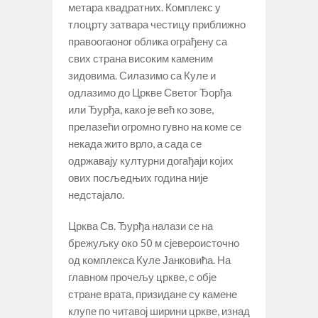
метара квадратних. Комплекс у
тлоцрту затвара честицу приближно
правоогаоног облика ограђену са
свих страна високим каменим
зидовима. Силазимо са Куле и
одлазимо до Цркве Светог Ђорђа
или Ђурђа, како је већ ко зове,
прелазећи огромно гувно на коме се
некада жито врло, а сада се
одржавају културни догађаји којих
ових посљедњих година није
недстајало.
Црква Св. Ђурђа налази се на
брежуљку око 50 м сјевероисточно
од комплекса Куле Јанковића. На
главном прочељу цркве, с обје
стране врата, призидане су камене
клупе по читавој ширини цркве, изнад