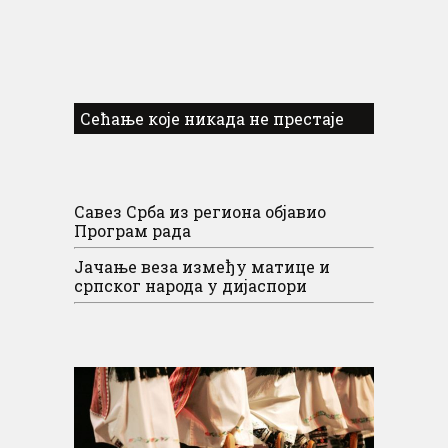
Сећање које никада не престаје
Савез Срба из региона објавио
Програм рада
Јачање веза између матице и
српског народа у дијаспори