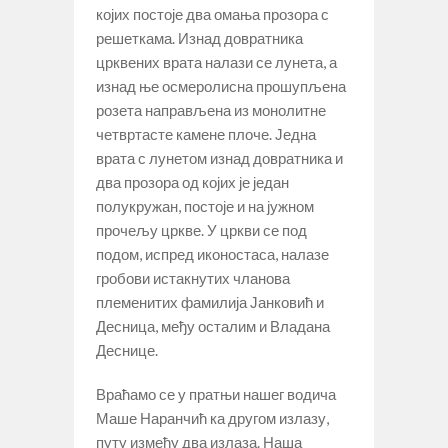
којих постоје два омања прозора с
решеткама. Изнад довратника
црквених врата налази се лунета, а
изнад ње осмеролисна прошупљена
розета направљена из монолитне
четвртасте камене плоче. Једна
врата с лунетом изнад довратника и
два прозора од којих је један
полукружан, постоје и на јужном
прочељу цркве. У цркви се под
подом, испред иконостаса, налазе
гробови истакнутих чланова
племенитих фамилија Јанковић и
Десница, међу осталим и Владана
Деснице.
Враћамо се у пратњи нашег водича
Маше Наранчић ка другом излазу,
путу између два излаза. Наша