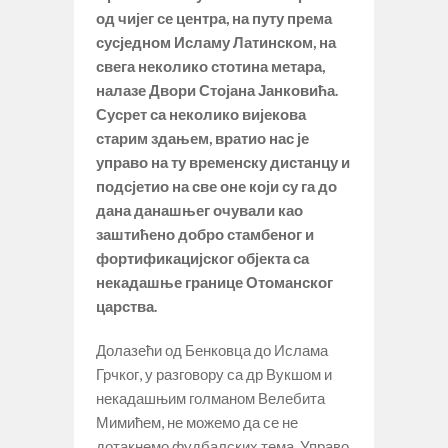
од чијег се центра, на путу према
сусједном Исламу Латинском, на
свега неколико стотина метара,
налазе Двори Стојана Јанковића.
Сусрет са неколико вијекова
старим здањем, вратио нас је
управо на ту временску дистанцу и
подсјетио на све оне који су га до
дана данашњег очували као
заштићено добро стамбеног и
фортификацијског објекта са
некадашње границе Отоманског
царства.
Долазећи од Бенковца до Ислама
Грчког, у разговору са др Вукшом и
некадашњим голманом Велебита
Мимићем, не можемо да се не
дотакнемо фудбалских тема. Управо