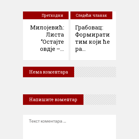
Претходни
Следећи чланак
чланак
Милојевић:
Грабовац:
Листа
Формирати
’’Остајте
тим који ће
овдје –...
ра...
Нема коментара
Напишите коментар