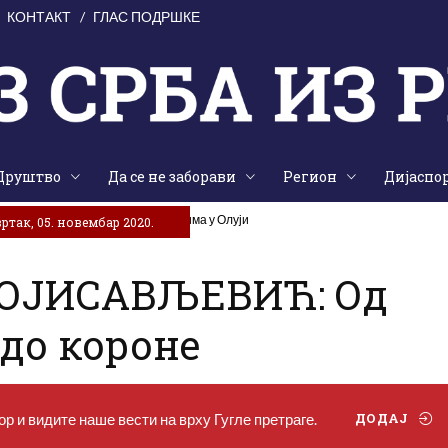
КОНТАКТ
ГЛАС ПОДРШКЕ
Друштво
Да се не заборави
Регион
Дијаспо
ата почаст страдалим Крајишницима у Олуји
ртак, 05. новембар 2020.
ОЈИСАВЉЕВИЋ: Од
до короне
р и видите наше вести на врху Гугле претраге.
ДОДАЈ