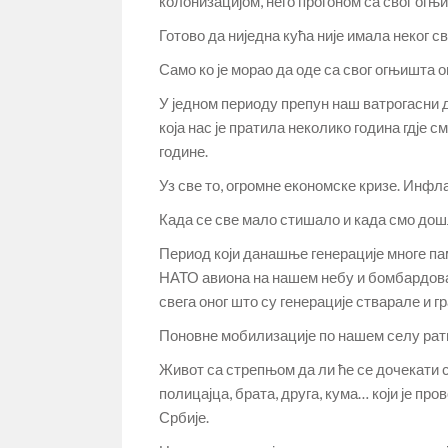
колонизацијом, него прогоном са свог огњ
Готово да ниједна кућа није имала неког св
Само ко је морао да оде са свог огњишта ов
У једном периоду препун наш ватрогасни д
која нас је пратила неколико година гдје 
године.
Уз све то, огромне економске кризе. Инфла
Када се све мало стишало и када смо дошли
Период који данашње генерације многе па
НАТО авиона на нашем небу и бомбардов
свега оног што су генерације стварале и г
Поновне мобилизације по нашем селу ратн
Живот са стрепњом да ли ће се дочекати су
полицајца, брата, друга, кума… који је пр
Србије.