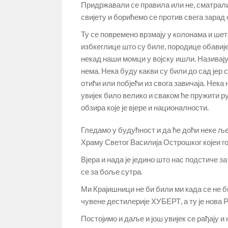
Придржавали се правила или не, сматрали
свијету и борићемо се против свега зара
Ту се повремено врзмају у колонама и шета
избкеглице што су биле, породице обавије
некад наши момци у војску ишли. Називај
нема. Нека буду какви су били до сад јер 
отићи или побјећи из свога завичаја. Нека
увијек било велико и сваком ће пружити ру
обзира које је вјере и националности.
Гледамо у будућност и да ће доћи неке љ
Храму Светог Василија Острошког којеи г
Вјера и нада је једино што нас подстиче 
се за боље сутра.
Ми Крајишници не би били ми када се не б
чувене дестилерије ХУБЕРТ, а ту је нова Р
Постојимо и даље и још увијек се рађају 