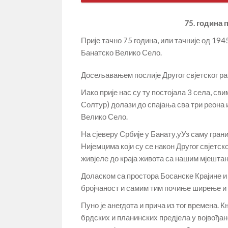
75. година 
Прије тачно 75 година, или тачније од 1945
Банатско Велико Село.
Досељавањем послије Другог свјетског рат
Иако прије нас су ту постојала 3 села, с
Солтур) долази до спајања сва три реона 
Велико Село.
На сјеверу Србије у Банату,уУз саму гран
Нијемцима који су се након Другог свјетск
живјеле до краја живота са нашим мјешта
Доласком са простора Босанске Крајине и 
бројчаност и самим тим почиње ширење и 
Пуно је анегдота и прича из тог времена. 
брдских и планинских предјела у војвођа