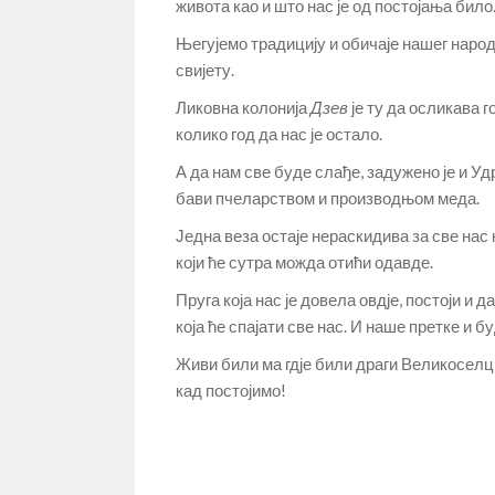
живота као и што нас је од постојања било
Његујемо традицију и обичаје нашег наро
свијету.
Ликовна колонија
Дзев
је ту да осликава г
колико год да нас је остало.
А да нам све буде слађе, задужено је и 
бави пчеларством и производњом меда.
Једна веза остаје нераскидива за све нас к
који ће сутра можда отићи одавде.
Пруга која нас је довела овдје, постоји и
која ће спајати све нас. И наше претке и б
Живи били ма гдје били драги Великоселци 
кад постојимо!