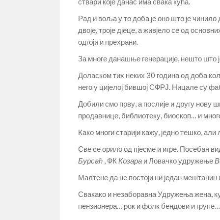
ствари које данас има свака кућа.
Рад и воља у то доба је оно што је чинило 
двоје, троје дјеце, а живјело се од основ
одгоји и прехрани.
За многе данашње генерације, нешто што 
Доласком тих неких 30 година од доба коло
него у цијелој бившој СФРЈ. Ницале су фа
Добили смо прву, а послије и другу нову
продавнице, библиотеку, биоскоп… и много
Како многи старији кажу, једно тешко, али
Све се орило од пјесме и игре. Посебан 
Бурсаћ
, ФК
Козара
и Ловачко удружење
В
Малтене да не постоји ни један мештанин ко
Свакако и незаборавна Удружења жена, к
пензионера… рок и фолк бендови и групе…