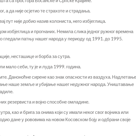
ишта са простора Босанске и Српске Крајине.
ог, а да није осјетио те страхоте и страдања.
ај пут није добио назив колониста, него избјеглица.
ом избјеглица и прогнаних. Немила слика једног ружног времена
смо гледали патњу нашег народа у периоду од 1991. до 1995.
ције, несташице и борба за сутра.
 мало себи, ту је и луда 1999. година.
мте. Даноноћне сирене као знак опасности из ваздуха. Надлетањ
ање наше земље и убијање нашег недужног народа. Уништавање
радиле.
их резервиста и војно способне омладине.
тра, као и брига за онима који су имали неког свог војника или
оводио дане у рововима на новом Косовском боју и одбрани своје