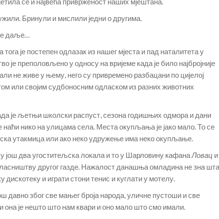
сјетила се и највећа приврженост наших мјештана.
ужили. Бринули и мислили једни о другима.
иде даље…
а тога је постепен одлазак из нашег мјеста и пад наталитета у
о је преполовљено у односу на вријеме када је било најбројније
, али не живе у њему, него су привремено разбацани по цијелој
том или својим судбоносним одласком из разних животних
ада је љетњи школски распуст, сезона годишњих одмора и дани
е наћи нико на улицама села. Места окупљања је јако мало. То се
лска утакмица или ако неко удружење има неко окупљање.
 још два угоститељска локала и то у Шарловину кафана
Ловац
и
власништву другог газде. Нажалост данашња омладина не зна шт
у дискотеку и играти стони тенис и куглати у мотелу.
ш давно због све мањег броја народа, уличне пустоши и све
 она је нешто што нам квари и оно мало што смо имали.