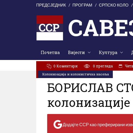
ПРЕДСЈЕДНИК
ПРОГРАМ
СРПСКО КОЛО
Почетна
Вијести
Култура
АКТУЕЛНО:
На Бусијама парастосом и сјећањем од
0 Коментари
0
прегледа
Четв
Колонизација и колонистичка насеља
БОРИСЛАВ СТ
колонизације 
Додајте ССР као преферирани изво