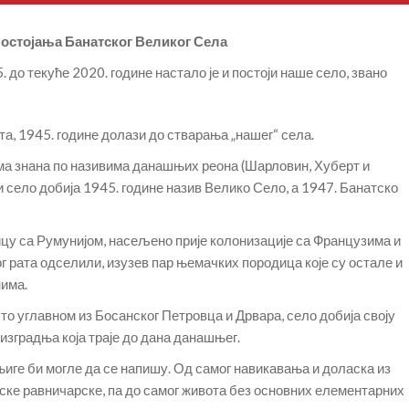
постојања Банатског Великог Села
. до текуће 2020. године настало је и постоји наше село, звано
а, 1945. године долази до стварања „нашег“ села.
вима знана по називима данашњих реона (Шарловин, Хуберт и
и село добија 1945. године назив Велико Село, а 1947. Банатско
ицу са Румунијом, насељено прије колонизације са Французима и
ог рата одселили, изузев пар њемачких породица које су остале и
нима.
то углавном из Босанског Петровца и Дрвара, село добија своју
изградња која траје до дана данашњег.
Књиге би могле да се напишу. Од самог навикавања и доласка из
нске равничарске, па до самог живота без основних елементарних