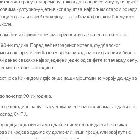
 остављао траг у том времену, тако и дан данас се могу чути приче
овима културно-умјетничког друштва, најбољем старом рокеру
цу из рата и највећем хероју… највећем кафанском боему или
школе.
е памтити и највише причама преносити са кољена на кољено.
 80-их година. Поред већ изграђеног мотела, фудбалског
мо и наш прелијепи базен у времену када многи градови у бившој
н данас свакако највриједније и једно од свијетлих тачака у селу,
 задњих петнаестак година.
ектно са Кикиндом и гдје више наши мјештани не морају да иду за
 до почетка 90-их година.
 је погодило нашу стару државу гдје смо годинама гледали оно
 распад СФРЈ…
породица одлазили тамо одакле нисмо знали да ли ће се икад
да из крајева одакле су долазили наши преци, али овај пут не