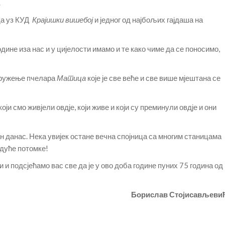
.
да уз КУД
Крајишки вишебој
и једног од најбољих гајдаша на
одине иза нас и у цијелости имамо и те како чиме да се поносимо,
Удружење пчелара
Матица
које је све веће и све више мјештана се
оји смо живјели овдје, који живе и који су преминули овдје и они
 дан данас. Нека увијек остане вечна спојница са многим станицама
удуће потомке!
и подсјећамо вас све да је у ово доба године пуних 75 година од
Борислав Стојисављеви