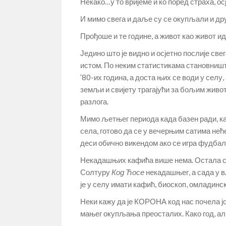
Некако…у то вријеме и ко поред страха, о
И мимо свега и даље су се окупљали и др
Прођоше и те године, а живот као живот 
Једино што је видно и осјетно послије свег
истом. По неким статистикама становништв
’80-их година, а доста њих се води у селу
земљи и свијету трагајући за бољим живо
разлога.
Мимо љетњег периода када базен ради, к
села, готово да се у вечерњим сатима нећ
деси обично викендом ако се игра фудба
Некадашњих кафића више нема. Остала су
Солтуру
Код Ћосе
некадашњег, а сада у 
је у селу имати кафић, биоскоп, омладинск
Неки кажу да је КОРОНА код нас почела јо
мањег окупљања преосталих. Како год, али