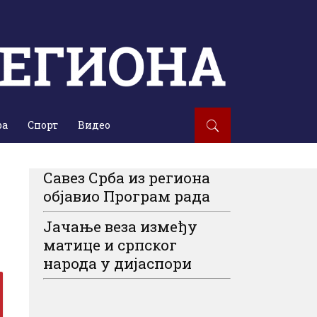
ра
Спорт
Видео
Савез Срба из региона
објавио Програм рада
Јачање веза између
матице и српског
народа у дијаспори