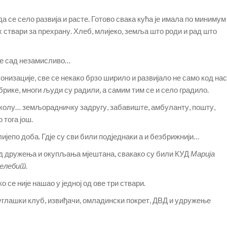
да се село развија и расте. Готово свака кућа је имала по минимум
них ствари за прехрану. Хлеб, млијеко, земља што роди и рад што
је сад незамисливо…
низације, све се некако брзо ширило и развијало не само код нас
брике, многи људи су радили, а самим тим се и село градило.
 школу… земљорадничку задругу, забавиште, амбуланту, пошту,
 тога још.
 лијепо доба. Гдје су сви били подједнаки а и безбрижнији…
вид дружења и окупљања мјештана, свакако су били КУД
Марија
елебит
.
 се није нашао у једној од ове три ствари.
углашки клуб, извиђачи, омладински покрет, ДВД и удружење