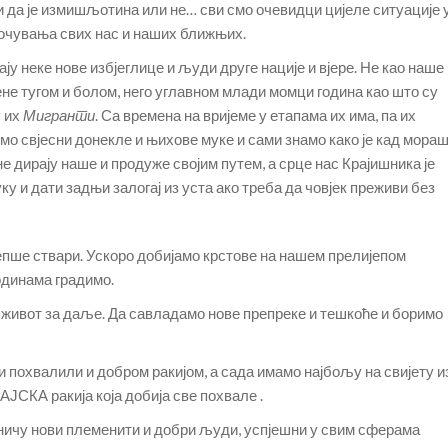
 да је измишљотина или не… сви смо очевидци цијеле ситуације 
д очувања свих нас и наших ближњих.
ју неке нове избјеглице и људи друге нације и вјере. Не као наше
не тугом и болом, него углавном млади момци година као што су
у их
Мигранти
. Са времена на вријеме у етапама их има, па их
смо свјесни донекле и њихове муке и сами знамо како је кад мора
 не дирају наше и продуже својим путем, а срце нас Крајишника је
ку и дати задњи залогај из уста ако треба да човјек преживи без
епше ствари. Ускоро добијамо крстове на нашем прелијепом
одинама градимо.
за живот за даље. Да савладамо нове препреке и тешкоће и боримо
и похвалили и добром ракијом, а сада имамо најбољу на свијету и
АЈСКА ракија која добија све похвале .
и ничу нови племенити и добри људи, успјешни у свим сферама