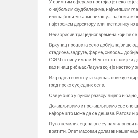
У свим тим сферама постојао је неко ко је
о најбољим фудбалерима, најљепшим глас
или најбољем хармоникашу… најбољем бор
најстрожем директору или наставнику из 
Неизбрисив траг једног времена који ће с
Врхунац процвата село добија највише од
стадиона, задруге, фарме, силоса… добија
СФРЈ га нису имали. Нешто што нам је и да
као и наш рибњак
Лагуна
који је настао у
Изградња новог пута који нас повезује дир
град преко сусједних села.
Све је било у пуном развоју лијепо и бајно
Доживљавамо и преживљавамо све оно што
најгоре што може да се дешава. Ратови и
Пуно немилих сцена гдје су нам чланови 
вратити. Опет масован долазак нашег наро