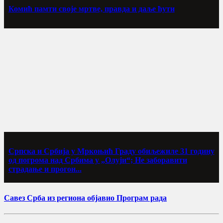
Комић памти своје мртве, правда и даље ћути
Српска и Србија у Мркоњић Граду обиљежиле 31 годину
од погрома над Србима у „Олуји“; Не заборавити
страдање и прогон...
Савез Срба из региона објавио Програм рада