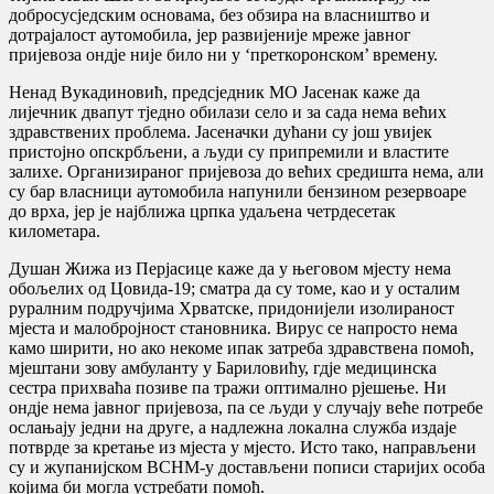
добросусједским основама, без обзира на власништво и
дотрајалост аутомобила, јер развијеније мреже јавног
пријевоза ондје није било ни у ‘преткоронском’ времену.
Ненад Вукадиновић, предсједник МО Јасенак каже да
лијечник двапут тједно обилази село и за сада нема већих
здравствених проблема. Јасеначки дућани су још увијек
пристојно опскрбљени, а људи су припремили и властите
залихе. Организираног пријевоза до већих средишта нема, али
су бар власници аутомобила напунили бензином резервоаре
до врха, јер је најближа црпка удаљена четрдесетак
километара.
Душан Жижа из Перјасице каже да у његовом мјесту нема
обољелих од Цовида-19; сматра да су томе, као и у осталим
руралним подручјима Хрватске, придонијели изолираност
мјеста и малобројност становника. Вирус се напросто нема
камо ширити, но ако некоме ипак затреба здравствена помоћ,
мјештани зову амбуланту у Бариловићу, гдје медицинска
сестра прихваћа позиве па тражи оптимално рјешење. Ни
ондје нема јавног пријевоза, па се људи у случају веће потребе
ослањају једни на друге, а надлежна локална служба издаје
потврде за кретање из мјеста у мјесто. Исто тако, направљени
су и жупанијском ВСНМ-у достављени пописи старијих особа
којима би могла устребати помоћ.