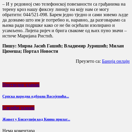
– И у редовној смо телефонској повезаности са грађанима на
терену кроз нашу фиксну линију на коју нам се могу
обратити: 044/521-098. Барем једно тједно и сами зовемо људе
да дознамо што им је потребно и, наравно, да разговарамо са
њима ради подршке како се не би осјећали изолирано и
усамљено. Лијепа ријеч и брига свакоме од њих пуно значи –
истиче Маријана Ристић.
Пишу: Мирна Јасић Гашић; Владимир Јуришић; Милан
Цимеша; Портал Новости
Преузето са:
Банија онлајн
Претходни чланак
Српска народна одбрана Васојевића...
Следећи чланак
Живот у Бискупији код Книна прилаг...
Нема коментара