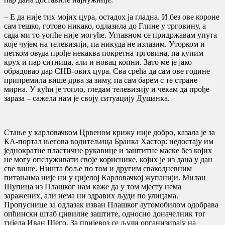
– Е да није тих мојих цура, остадох ја гладна. И без ове короне
сам тешко, готово никако, одлазила до Глине у трговину, а
сада ми то уопће није могуће. Углавном се придржавам упута
које чујем на телевизији, па никуда не излазим. Уторком и
петком овуда прође некаква покретна трговина, па купим
крух и пар ситница, али и новац копни. Зато ме је јако
обрадовао дар СНВ-ових цура. Сва срећа да сам ове године
припремила више дрва за зиму, па сам барем с те стране
мирна. У кући је топло, гледам телевизију и чекам да прође
зараза – сажела нам је своју ситуацију Душанка.
Стање у карловачком Црвеном крижу није добро, казала је за
КА-портал његова водитељица Бранка Хастор: недостају им
једнократне пластичне рукавице и заштитне маске без којих
не могу опслуживати своје кориснике, којих је из дана у дан
све више. Ништа боље по том и другим свакодневним
питањима није ни у цијелој Карловачкој жупанији. Милан
Шупица из Плашког нам каже да у том мјесту нема
заражених, али нема ни здравих људи по улицама.
Пропуснице за одлазак изван Плашког аутомобилом одобрава
опћински штаб цивилне заштите, односно доначелник тог
тијела Иван Шего. За пријевоз се људи организирају на