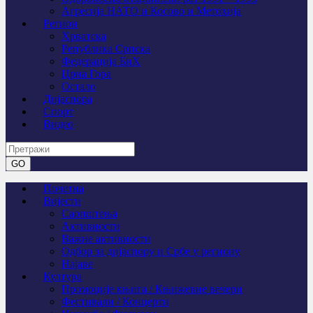
Агресија НАТО и Косово и Метохија
Регион
Хрватска
Република Српска
Федерација БиХ
Црна Гора
Остало
Дијаспора
Спорт
Видео
Почетна
Вијести
Саопштења
Активности
Важне активности
Одбор за дијаспору и Србе у региону
Најаве
Култура
Промоције књига / Књижевне вечери
Фестивали / Концерти