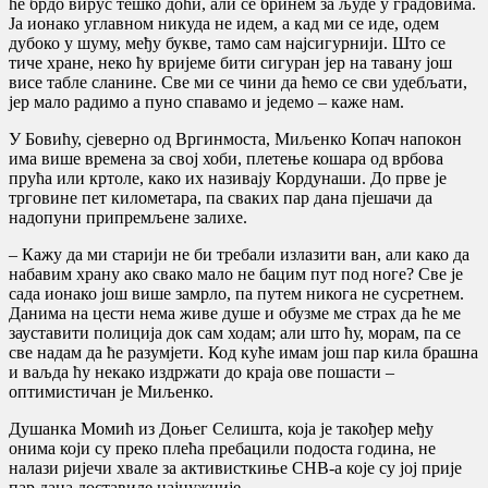
ће брдо вирус тешко доћи, али се бринем за људе у градовима.
Ја ионако углавном никуда не идем, а кад ми се иде, одем
дубоко у шуму, међу букве, тамо сам најсигурнији. Што се
тиче хране, неко ћу вријеме бити сигуран јер на тавану још
висе табле сланине. Све ми се чини да ћемо се сви удебљати,
јер мало радимо а пуно спавамо и једемо – каже нам.
У Бовићу, сјеверно од Вргинмоста, Миљенко Копач напокон
има више времена за свој хоби, плетење кошара од врбова
прућа или кртоле, како их називају Кордунаши. До прве је
трговине пет километара, па сваких пар дана пјешачи да
надопуни припремљене залихе.
– Кажу да ми старији не би требали излазити ван, али како да
набавим храну ако свако мало не бацим пут под ноге? Све је
сада ионако још више замрло, па путем никога не сусретнем.
Данима на цести нема живе душе и обузме ме страх да ће ме
зауставити полиција док сам ходам; али што ћу, морам, па се
све надам да ће разумјети. Код куће имам још пар кила брашна
и ваљда ћу некако издржати до краја ове пошасти –
оптимистичан је Миљенко.
Душанка Момић из Доњег Селишта, која је такођер међу
онима који су преко плећа пребацили подоста година, не
налази ријечи хвале за активисткиње СНВ-а које су јој прије
пар дана доставиле најнужније.