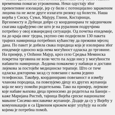
временима помагао угроженима. Неки одустају због
превентивне изолације, јер су били с потенцијално зараженим
лицима па не желе друге излагати ризику од болести. Наша
вијећа у Сиску, Суњи, Мајуру, Глини, Костајници,
Вргинмосту и Дубици добро су координирана те заједничким
снагама одрађујемо све што је на руралним подручјима
потребно у овој изванредној ситуацији. Од почетка епидемије,
па до краја овог тједна, укупно смо подијелили 130 пакета
трајних намирница потребних кућанству да преживи мјесец
дана. По пакет је добила свака породица која је изолирана због
епидемије односно која нема могућност одласка до трговине.
На примјер, у Опћини Мајур, кроз село Средња Меминска
покретна трговина не вози често па људи нису у могућности
набавити намирнице. Људима помажемо у набавци и достави
лијекова за постојеће медицинске терапије. Што се тиче
одласка докторима засад су повезани с њима једино
телефонски. Такођер, координирамо повезаност и између
чланова породица, па повезујемо дјецу из других жупанија
која не могу помоћи родитељима. Тако на примјер, лијекове
које набаве њихова дјеца преносимо до родитеља на Банији –
каже Маријана Ристић, тајница Вијећа српске националне
мањине Сисачко-мославачке жупаније. Додаје да су у Вијећу у
комуникацији и са Црвеним крижем којег упућују на особе
којима је потребна помоћ.