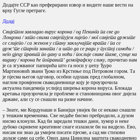
Додајте ССР као преферирани извор и видите наше вести на
врху Гугле претраге.
Додај
Свијетом завладао вирус корона / од Пекинга па све до
Лондона / зато свима савјетујем лијепо / мог савјета држите
се слијепо / са женом у стану закључајте врата / па се
држ‘те старога заната / а што да се ради у пустој самоћи /
него дјецу правит по дану и ноћи / послије сваке таме, сунце на
видику / корона ће поправит’ демографску слику
, прочитао нам
је са згужваног папирића што га носи у џепу Ђуро
Мартиновић звани Ђоко из Крстиње под Петровом гором. Та
је пјесма његов одговор, особни одушак пред глобалном,
наглом промјеном свакодневнице коју је проузрочила
актуална пандемија услијед ширења корона вируса. Блокада
кретања проузрочила је проблеме и становницима овог дијела
државе, али су се снашли на разне начине.
– Знате, ми Кордунаши и Банијци увијек би се некако снашли
у тешким временима. Све недаће бисмо пребродили, а духом
нисмо клонули. Кад би заредали тешки дани, хумор и неке
дубоко скривене креативне снаге излазиле би на видјело. Ево,
нисам ни знао да умијем писати пјесме, а сад ми стихови
долазе сами од себе. Ових дана Цивилна заштита свакодневно