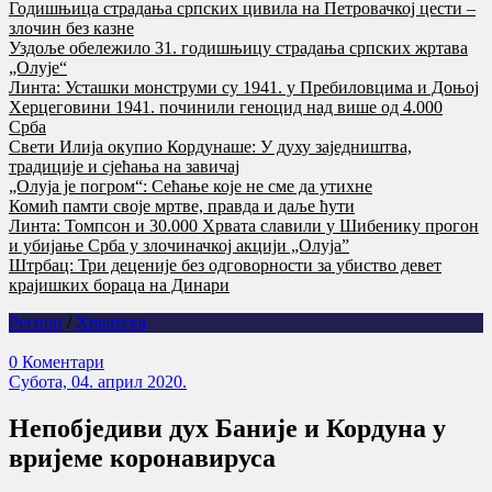
Годишњица страдања српских цивила на Петровачкој цести –
злочин без казне
Уздоље обележило 31. годишњицу страдања српских жртава
„Олује“
Линта: Усташки монструми су 1941. у Пребиловцима и Доњој
Херцеговини 1941. починили геноцид над више од 4.000
Срба
Свети Илија окупио Кордунаше: У духу заједништва,
традиције и сјећања на завичај
„Олуја је погром“: Сећање које не сме да утихне
Комић памти своје мртве, правда и даље ћути
Линта: Томпсон и 30.000 Хрвата славили у Шибенику прогон
и убијање Срба у злочиначкој акцији „Олуја”
Штрбац: Три деценије без одговорности за убиство девет
крајишких бораца на Динари
Регион
/
Хрватска
0 Коментари
Субота, 04. април 2020.
Непобједиви дух Баније и Кордуна у
вријеме коронавируса