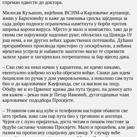
спреман одвести до доктора.
Милосав Куљанин, вијећник ВСНМ-а Карловачке жупаније,
живи у Бариловићу и каже да тамошња српска заједница за
сада добро подноси ограничења наметнута у борби против
ширења корона вируса. Мјесто је мало и компактно, тако да је
свима све најнужније надохват руке; обољелих од Цовида-19
још нема, а ни других већих здравствених потешкоћа. Дућани
прехрамбених производа пристојно су опскрбљени, а већина
мјештана успјела је набавити заштитне маске те спремити
залихе хране и хигијенских потрепштина за бар мјесец дана.
– Сви смо на неки начин у карантени, не идемо никамо,
евентуално изиђемо из кућа обрезати воћке. Сваки дан идем
бициклом по ручак у дом умировљеника, а неколико сам пута
био и до карловачког Кауфланда, све са маском на лицу.
Обиђу ме и из Црвеног крижа два пута тједно, па донесу што
им кажем – рекао нам је Петар Ивковић, дугогодишњи члан
карловачког пододбора Просвјете.
– Углавном сам код куће и телефоном настојим обавити све
што требам, иако сам пар пута био у трговини и апотеци.
Чујем се с пуно пријатеља, доста читам и пишем текстове за
будуће састанке чланова Просвјете. Мало и прошећем, али јако
пазим на прописану социјалну дистанцу. У случају веће