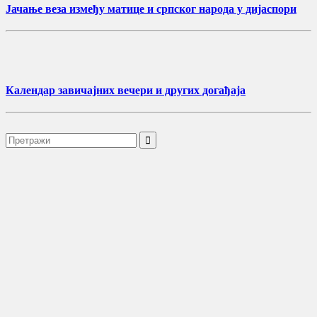
Јачање веза између матице и српског народа у дијаспори
Календар завичајних вечери и других догађаја