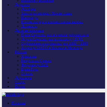
Изложбе / Филмови
Друштво
Догађаји
Завичајне вечери / Крсне славе
Интервјуи
Колонизација и колонистичка насеља
Личности
Да се не заборави
Први Свјeтски рат и српски добровољци
Други Свјетски рат и геноцид у НДХ
Одбрамбено отаџбински рат 1991 – 1995
Агресија НАТО и Косово и Метохија
Регион
Хрватска
Република Српска
Федерација БиХ
Црна Гора
Остало
Дијаспора
Спорт
Видео
Почетна