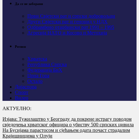
Да се не заборави
Први Свјeтски рат и српски добровољци
Други Свјетски рат и геноцид у НДХ
Одбрамбено отаџбински рат 1991 – 1995
Агресија НАТО и Косово и Метохија
Регион
Хрватска
Република Српска
Федерација БиХ
Црна Гора
Остало
Дијаспора
Спорт
Видео
АКТУЕЛНО:
Изјава: Тужилаштво у Београду да покрене истрагу поводом
свједочења хрватског официра о убиству 500 српских цивила
На Бусијама парастосом и сјећањем одата почаст страдалим
Крајишницима у Олуји