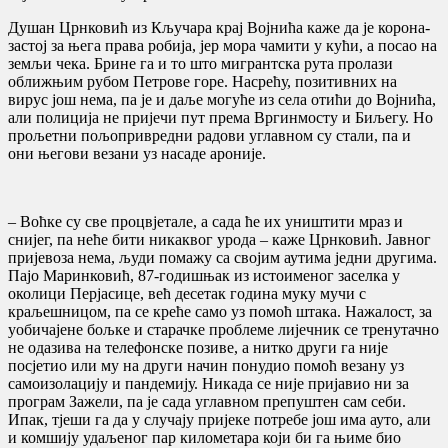
Душан Црнковић из Кључара крај Војнића каже да је корона-
застој за њега права робија, јер мора чамити у кући, а посао на
земљи чека. Брине га и то што мигрантска рута пролази
оближњим рубом Петрове горе. Насрећу, позитивних на
вирус још нема, па је и даље могуће из села отићи до Војнића,
али полиција не пријечи пут према Вргинмосту и Биљегу. Но
прољетни пољопривредни радови углавном су стали, па и
они његови везани уз насаде ароније.
– Воћке су све процвјетале, а сада ће их уништити мраз и
снијег, па неће бити никаквог урода – каже Црнковић. Јавног
пријевоза нема, људи помажу са својим аутима једни другима.
Пајо Маринковић, 87-годишњак из истоименог заселка у
околици Перјасице, већ десетак година муку мучи с
краљешницом, па се креће само уз помоћ штака. Нажалост, за
уобичајене бољке и старачке проблеме лијечник се тренутачно
не одазива на телефонске позиве, а нитко други га није
посјетио или му на други начин понудио помоћ везану уз
самоизолацију и пандемију. Никада се није пријавио ни за
програм Зажели, па је сада углавном препуштен сам себи.
Ипак, тјеши га да у случају пријеке потребе још има ауто, али
и комшију удаљеног пар километара који би га њиме био