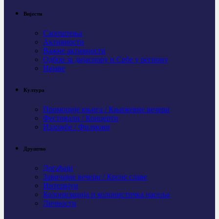
Вијести
Саопштења
Активности
Важне активности
Одбор за дијаспору и Србе у региону
Најаве
Култура
Промоције књига / Књижевне вечери
Фестивали / Концерти
Изложбе / Филмови
Друштво
Догађаји
Завичајне вечери / Крсне славе
Интервјуи
Колонизација и колонистичка насеља
Личности