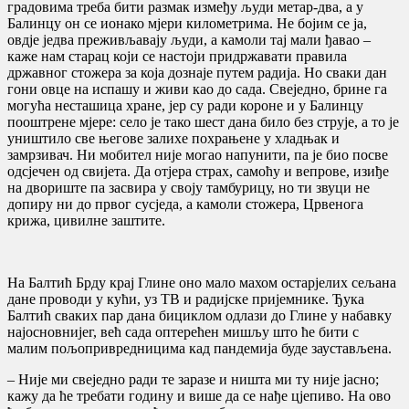
градовима треба бити размак између људи метар-два, а у
Балинцу он се ионако мјери километрима. Не бојим се ја,
овдје једва преживљавају људи, а камоли тај мали ђавао –
каже нам старац који се настоји придржавати правила
државног стожера за која дознаје путем радија. Но сваки дан
гони овце на испашу и живи као до сада. Свеједно, брине га
могућа несташица хране, јер су ради короне и у Балинцу
пооштрене мјере: село је тако шест дана било без струје, а то је
уништило све његове залихе похрањене у хладњак и
замрзивач. Ни мобител није могао напунити, па је био посве
одсјечен од свијета. Да отјера страх, самоћу и вепрове, изиђе
на двориште па засвира у своју тамбурицу, но ти звуци не
допиру ни до првог сусједа, а камоли стожера, Црвенога
крижа, цивилне заштите.
На Балтић Брду крај Глине оно мало махом остарјелих сељана
дане проводи у кући, уз ТВ и радијске пријемнике. Ђука
Балтић сваких пар дана бициклом одлази до Глине у набавку
најосновнијег, већ сада оптерећен мишљу што ће бити с
малим пољопривредницима кад пандемија буде заустављена.
– Није ми свеједно ради те заразе и ништа ми ту није јасно;
кажу да ће требати годину и више да се нађе цјепиво. На ово