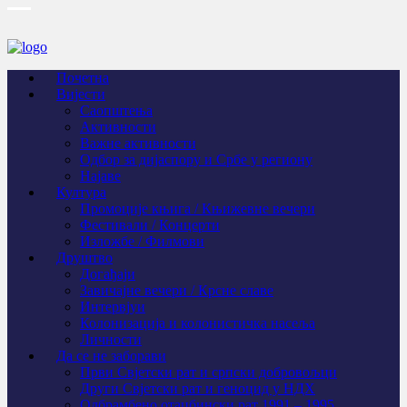
Почетна
Вијести
Саопштења
Активности
Важне активности
Одбор за дијаспору и Србе у региону
Најаве
Култура
Промоције књига / Књижевне вечери
Фестивали / Концерти
Изложбе / Филмови
Друштво
Догађаји
Завичајне вечери / Крсне славе
Интервјуи
Колонизација и колонистичка насеља
Личности
Да се не заборави
Први Свјeтски рат и српски добровољци
Други Свјетски рат и геноцид у НДХ
Одбрамбено отаџбински рат 1991 – 1995