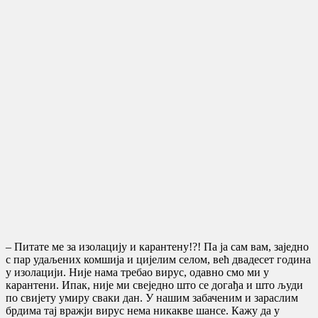
– Питате ме за изолацију и карантену!?! Па ја сам вам, заједно
с пар удаљених комшија и цијелим селом, већ двадесет година
у изолацији. Није нама требао вирус, одавно смо ми у
карантени. Ипак, није ми свеједно што се догађа и што људи
по свијету умиру сваки дан. У нашим забаченим и зараслим
брдима тај вражји вирус нема никакве шансе. Кажу да у