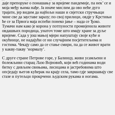
даје препоруке о понашању за вријеме пандемије, па нек’ се и
моја међу њима нађе. Ја иначе мислим да ово неће дуго
трајати, јер видим да најбољи наши и свјетски стручњаци
чине све да зауставе заразу; по свој прилици, овдје у Крстињи
ће се за Првога маја испећи понеко јање – нада се Ђоко.
Тумачи нам како је корона у потпуности промијенила животе
овдашњих породица, унаточ томе што имају хране за дуље
вријеме. Сада у још мањој мјери напуштају своје куће и
окућнице, не надајући се ни случајним посјетитељима и
гостима. Чекају само да се стање смири, па да се живот врати
у какву-такву ‘нормалу’.
С друге стране Петрове горе, у Балинцу, живи усамљени и
болежљиви старац Лазо Војновић, који већ годинама води
битку с дивљим свињама, лисицама и јастребовима што
опсједају његов кућерак на крају села, тамо гдје завршавају све
стазе и путељци прокрчени људским рукама и ногама.