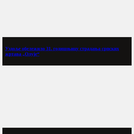
Уздоље обележило 31. годишњицу страдања српских
жртава „Олује“