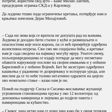
потребе, користим свој ауто – каже Милан Лапчић,
предсједник огранка СКД-а у Карловцу.
Да људима тешко пада ограничење кретања, потврђује нам и
крњачки начелник Дејан Михајловић.
– Сада ни зима која се вратила не допушта рад на њивама.
Људима је досадно бити стално у кући и размишљати о
опасностима које носи корона, па се већ примјећује одређена
колективна неуроза. Сви смо ми социјална бића, а кретање
нам је сада сведено на најмању могућу мјеру. Унаточ свему,
пољопривредницима се издају потврде да могу несметано
обавити најнужније послове на својим имањима и у опћини
Бариловић и у опћини Војнић. Бит ће засигурно одређених
кашњења у радовима те дозријевању и испоруци урода, али
мислим да се то неће толико негативно одразити на цијело
ово нежељено стање – казао нам је он.
Помоћ на подручју Сиска и Сисачко-мославачке жупаније
угроженим становницима пружа у око 12 волонтера; од
доношења намирница и лијекова до подјеле пакета с
намирницама за кућанство.
– Сваког дана нетко нам се нови јави како би у овим тешким