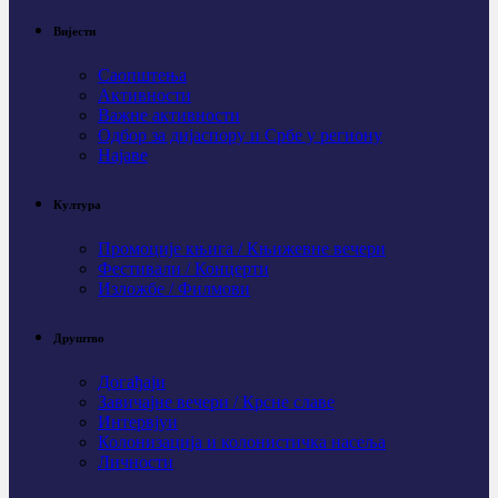
Вијести
Саопштења
Активности
Важне активности
Одбор за дијаспору и Србе у региону
Најаве
Култура
Промоције књига / Књижевне вечери
Фестивали / Концерти
Изложбе / Филмови
Друштво
Догађаји
Завичајне вечери / Крсне славе
Интервјуи
Колонизација и колонистичка насеља
Личности