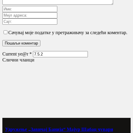
Сачувај моје податке у претраживачу за следећи коментар.
Current ye@r
*
Слични чланци
Удружење „Завичај Банија“ Мајур Шабац чувари