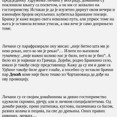
предсједнику Удружења Личана у Београду, домаћини су
поклонили књигу са посветом, а он им се захвалио на
гостопримству. Истакао је да је изузетно дирнут овом вечери и
изненађен бројем окупљених љубитеља Бранкине поезије.
Бранку је каже видио свега неколико пута, али упркос томе на
њега је оставила велики утисак, а ова вече је само доприњело
томе.
Личани су парафразирали ону мисао: „није битно шта ми је
неко рекао, него ко ми је рекао“… Илити по њиховом
тумачењу: „није важно колико нас је било, него ко је био“. А
било их је највише из Грачаца. Дојићи, родно Бранкино село,
имало је такође своју представницу. Кажу да су им и даме са
Удбине такође биле драге гошће, а посебно су истакли брачни
пар
Декић
коме није било тешко из Чортановаца да дође на
ову промоцију.
Личани су се својим домаћинима за дивно гостопримство
одужили скромно, рјечју, али и личким специјалитетима. Од
домаће ракије, преко уштипака, куглова, палачинака са басом,
разних колача и пецива, па све до дрењина. Оних правих
црвених, личких…