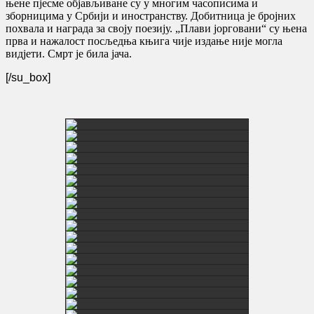
њене пјесме објављиване су у многим часописима и
зборницима у Србији и иностранству. Добитница је бројних
похвала и награда за своју поезију. „Плави јорговани“ су њена
прва и нажалост посљедња књига чије издање није могла
видјети. Смрт је била јача.
[/su_box]