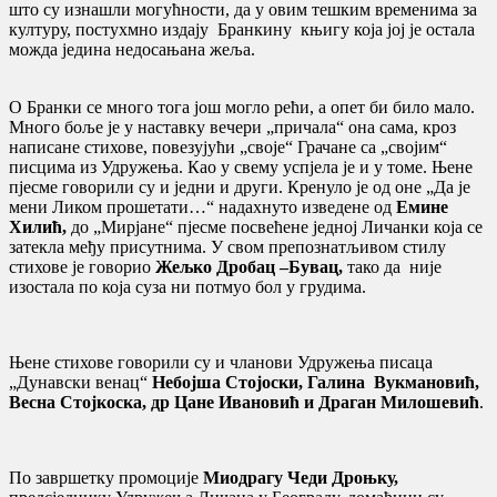
што су изнашли могућности, да у овим тешким временима за
културу, постухмно издају Бранкину књигу која јој је остала
можда једина недосањана жеља.
О Бранки се много тога још могло рећи, а опет би било мало.
Много боље је у наставку вечери „причала“ она сама, кроз
написане стихове, повезујући „своје“ Грачане са „својим“
писцима из Удружења. Као у свему успјела је и у томе. Њене
пјесме говорили су и једни и други. Кренуло је од оне „Да је
мени Ликом прошетати…“ надахнуто изведене од
Емине
Хилић,
до „Мирјане“ пјесме посвећене једној Личанки која се
затекла међу присутнима. У свом препознатљивом стилу
стихове је говорио
Жељко Дробац –Бувац,
тако да није
изостала по која суза ни потмуо бол у грудима.
Њене стихове говорили су и чланови Удружења писаца
„Дунавски венац“
Небојша Стојоски, Галина Вукмановић,
Весна Стојкоска, др Цане Ивановић и Драган Милошевић
.
По завршетку промоције
Миодрагу Чеди Дроњку,