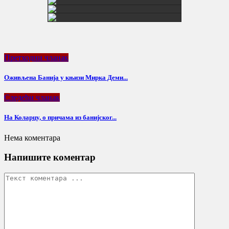
Претходни чланак
Оживљена Банија у књизи Мирка Деми...
Следећи чланак
На Коларцу, о причама из банијског...
Нема коментара
Напишите коментар