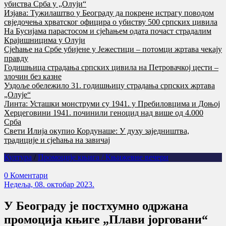
убиства Срба у „Олуји“
Изјава: Тужилаштво у Београду да покрене истрагу поводом
свједочења хрватског официра о убиству 500 српских цивила
На Бусијама парастосом и сјећањем одата почаст страдалим
Крајишницима у Олуји
Сјећање на Србе убијене у Јежестици – потомци жртава чекају
правду
Годишњица страдања српских цивила на Петровачкој цести –
злочин без казне
Уздоље обележило 31. годишњицу страдања српских жртава
„Олује“
Линта: Усташки монструми су 1941. у Пребиловцима и Доњој
Херцеговини 1941. починили геноцид над више од 4.000
Срба
Свети Илија окупио Кордунаше: У духу заједништва,
традиције и сјећања на завичај
Култура
/
Промоције књига / Књижевне вечери
0 Коментари
Недеља, 08. октобар 2023.
У Београду је постхумно одржана
промоција књиге „Плави јорговани“