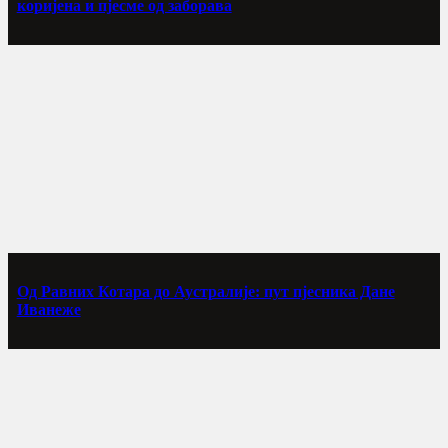
коријена и пјесме од заборава
Од Равних Котара до Аустралије: пут пјесника Дане
Иванеже