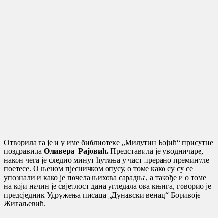
Отворила га је и у име библиотеке „Милутин Бојић“ присутне
поздравила
Оливера Рајовић.
Представила је уводничаре,
након чега је следио минут ћутања у част прерано преминуле
поетесе. О њеном пјесничком опусу, о томе како су су се
упознали и како је почела њихова сарадња, а такође и о томе
на који начин је свјетлост дана угледала ова књига, говорио је
предсједник Удружења писаца „Дунавски венац“ Боривоје
Живаљевић.