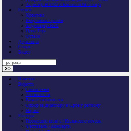
Агресија НАТО и Косово и Метохија
Регион
Хрватска
Република Српска
Федерација БиХ
Црна Гора
Остало
Дијаспора
Спорт
Видео
Почетна
Вијести
Саопштења
Активности
Важне активности
Одбор за дијаспору и Србе у региону
Најаве
Култура
Промоције књига / Књижевне вечери
Фестивали / Концерти