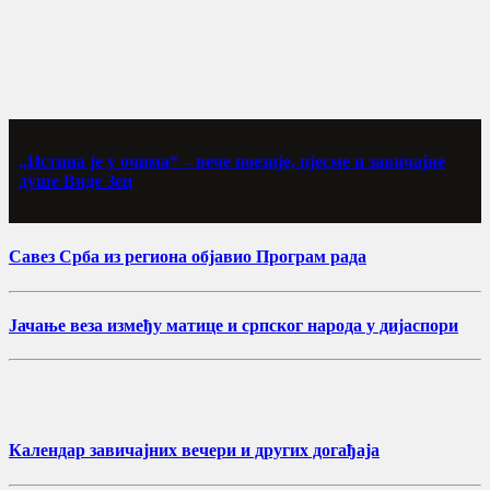
„Истина је у очима“ – вече поезије, пјесме и завичајне
душе Виде Зец
Савез Срба из региона објавио Програм рада
Јачање веза између матице и српског народа у дијаспори
Календар завичајних вечери и других догађаја