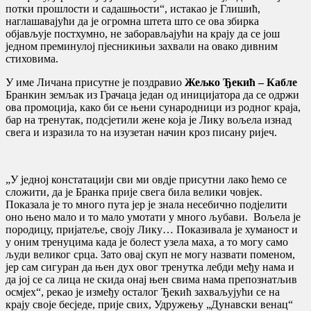
потки прошлости и садашњости“, истакао је Глишић,
наглашавајући да је огромна штета што се ова збирка
објављује постхумно, не заборављајући на крају да се још
једном преминулој пјесникињи захвали на овако дивним
стиховима.
У име Личана присутне је поздравио
Жељко Ђекић – Кабле
Бранкин земљак из Грачаца један од иницијатора да се одржи
ова промоција, како би се њени сународници из родног краја,
бар на тренутак, подсјетили жене која је Лику вољела изнад
свега и изразила то на изузетан начин кроз писану ријеч.
„У једној констатацији сви ми овдје присутни лако ћемо се
сложити, да је Бранка прије свега била велики човјек.
Показала је то много пута јер је знала несебично подјелити
оно њено мало и то мало умотати у много љубави. Вољела је
породицу, пријатеље, своју Лику… Показивала је хуманост и
у оним тренуцима када је болест узела маха, а то могу само
људи великог срца. Зато овај скуп не могу назвати поменом,
јер сам сигуран да њен дух овог тренутка лебди међу нама и
да јој се са лица не скида онај њен свима нама препознатљив
осмјех“, рекао је између осталог Ђекић захваљујући се на
крају своје бесједе, прије свих, Удружењу „Дунавски венац“