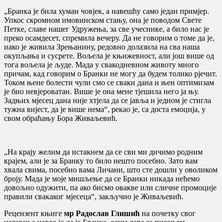
„Бранка је била хуман човјек, а навешћу само један примјер.
Упкос скромном имовинском стању, она је поводом Свете
Петке, славе нашег Удружења, за све учеснике, а било нас је
преко осамдесет, спремила вечеру. Да не говорим о томе да је,
иако је живила Зрењанину, редовно долазила на сва наша
окупљања и сусрете. Вољела је књижевност, али још више од
тога вољела је људе. Мада у свакодневном животу много
причам, кад говорим о Бранки не могу да будем толико рјечит.
Током њене болести чули смо се сваки дана и њен оптимизам
је био невјероватан. Више је она мене тјешила него ја њу.
Задњих мјесец дана није хтјела да се јавља и једном је стигла
тужна вијест, да је више нема“, рекао је, са доста емоција, у
свом обраћању Бора Живаљевић.
„На крају желим да истакнем да се сви ми дичимо родним
крајем, али је за Бранку то било нешто посебно. Зато вам
хвала свима, посебно вама Личани, што сте дошли у оволиком
броју. Мада је моје мишљење да се Бранки никада нећемо
довољно одужити, па ако бисмо овакве или сличне промоције
правили свакаког мјесеца“, закључио је Живаљевић.
Рецензент књиге
мр Радослав Глишић
на почетку свог