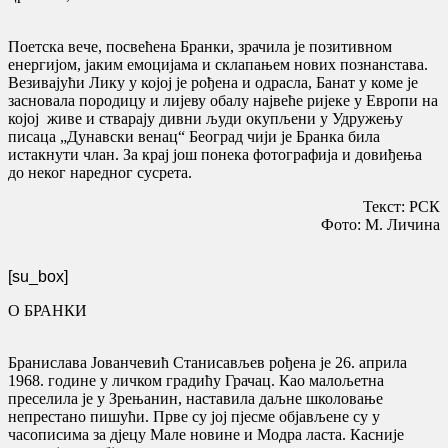
Поетска вече, посвећена Бранки, зрачила је позитивном
енергијом, јаким емоцијама и склапањем нових познанстава.
Везивајући Лику у којој је рођена и одрасла, Банат у коме је
засновала породицу и лијеву обалу највеће ријеке у Европи на
којој живе и стварају дивни људи окупљени у Удружењу
писаца „Дунавски венац“ Београд чији је Бранка била
истакнути члан. За крај још понека фотографија и довиђења
до неког наредног сусрета.
Текст: РСК
Фото: М. Личина
[su_box]
О БРАНКИ
Бранислава Јованчевић Станисављев рођена је 26. априла
1968. године у личком градићу Грачац. Као малољетна
преселила је у Зрењанин, наставила даљне школовање
непрестано пишући. Прве су јој пјесме објављене су у
часописима за дјецу Мале новине и Модра ласта. Касније