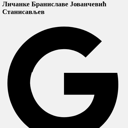
Личанке Браниславе Јованчевић
Станисављев