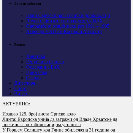
Да се не заборави
Први Свјeтски рат и српски добровољци
Други Свјетски рат и геноцид у НДХ
Одбрамбено отаџбински рат 1991 – 1995
Агресија НАТО и Косово и Метохија
Регион
Хрватска
Република Српска
Федерација БиХ
Црна Гора
Остало
Дијаспора
Спорт
Видео
АКТУЕЛНО:
Изашао 125. број листа Српско коло
Линта: Европска унија да затражи од Владе Хрватске да
прекине са рехабилитацијом усташтва
У Горњем Селишту код Глине обиљежена 31 година од