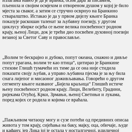
излагања навео је да је Бранка, осим дара за писањем,
пљенила и својим осмјехом и отвореном душом у којој је било
мјеста за сваког, а затим се стручно осврнуо на Бранкино
стваралштво. Истакао је да у првом дијелу књиге Бранка
показује раскошан таленат за љубавну поезију, у другом
циклусу збирке осјећа се њене велика посвећеност родном
крају, њеној Лици, док је трећи дио посвећен духовној поезији
везаној за Светог Саву и православље.
„Волим те бескрајно и дубоко, попут океана, снажно и дивље
попут урагана, волим те као птица“, цитирао је Бранкине
стихове Глишћ тумачећи их тиме да се она није стидила
показати своју љубав, а управо љубавна пјесма је за њу била
снага лијепог и мисаоног доживљавања. Говорећи о другом
сегменту књиге названог „Бијела краљица“ Глишић истиче
њену посвећеност родном крају. Лици, Велебиту, Градини,
ријекама Отућој, Крки, Зрмањи, њеној Светињи и лукама,
поред којих се родила и којима се враћала.
„Пажљивом читаоцу могу и сузе потећи од предивних описаа
живота у том крају, сијећања на баку, мајку, оца, обичаје, људе
и кафану, јер Лика јој је остала у носталгичној, идиличној