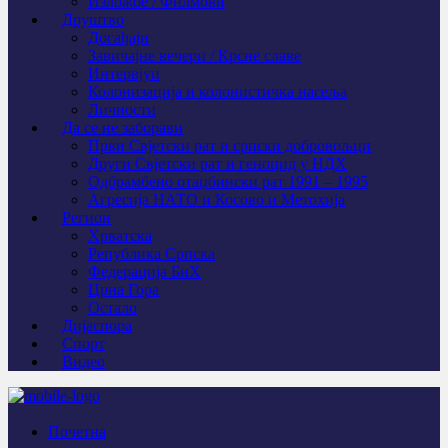
Изложбе / Филмови
Друштво
Догађаји
Завичајне вечери / Крсне славе
Интервјуи
Колонизација и колонистичка насеља
Личности
Да се не заборави
Први Свјeтски рат и српски добровољци
Други Свјетски рат и геноцид у НДХ
Одбрамбено отаџбински рат 1991 – 1995
Агресија НАТО и Косово и Метохија
Регион
Хрватска
Република Српска
Федерација БиХ
Црна Гора
Остало
Дијаспора
Спорт
Видео
Почетна