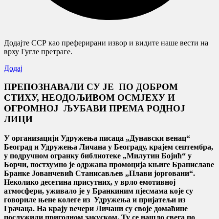
Додајте ССР као преферирани извор и видите наше вести на
врху Гугле претраге.
Додај
ПРЕПОЗНАВАЛИ СУ ЈЕ ПО ДОБРОМ
СТИХУ, НЕОДОЉИВОМ ОСМЈЕХУ И
ОГРОМНОЈ ЉУБАВИ ПРЕМА РОДНОЈ
ЛИЦИ
У организацији Удружења писаца „Дунавски венац“
Београд и Удружења Личана у Београду, крајем септембра,
у подручном огранку библиотеке „Милутин Бојић“ у
Борчи, постхумно је одржана промоција књиге Браниславе
Бранке Јованчевић Станисављев „Плави јорговани“.
Неколико десетина присутних, у врло емотивној
атмосфери, уживало је у Бранкиним пјесмама које су
говориле њене колеге из Удружења и пријатељи из
Грачаца. На крају вечери Личани су своје домаћине
послужили пригодном закуском. Ту се нашло свега по