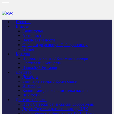
Почетна
Вијести
Саопштења
Активности
Важне активности
Одбор за дијаспору и Србе у региону
Најаве
Култура
Промоције књига / Књижевне вечери
Фестивали / Концерти
Изложбе / Филмови
Друштво
Догађаји
Завичајне вечери / Крсне славе
Интервјуи
Колонизација и колонистичка насеља
Личности
Да се не заборави
Први Свјeтски рат и српски добровољци
Други Свјетски рат и геноцид у НДХ
Одбрамбено отаџбински рат 1991 – 1995