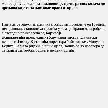
мало, од чувене личке шљивовице, преко разних колача до
дрењина које се за њих биле право откриће.
Идеја да се одржи заједничка промоција потекла је од Грачана,
некадашњих становника градића у коме је Бранислава рођена,
а свесрдно прихваћена од
Боривоја
Живаљевића
предсједника Удружења писаца „Дунавски
венац“ и
Јовице Кртинића
директора библиотеке „Милутин
Бојић“. Са мало ријечи, а више дјела, дошло се до договора да
се крајем септембра одржи наведени догађај.