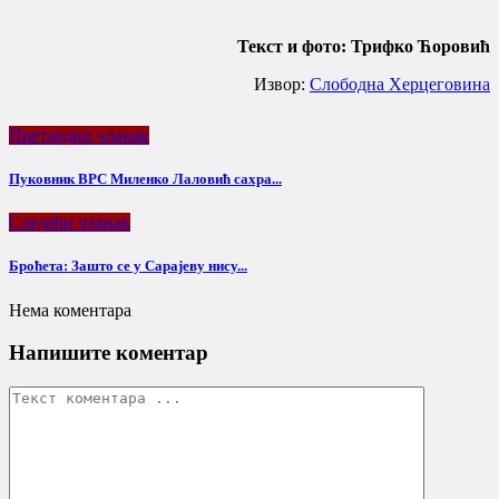
Текст и фото: Трифко Ћоровић
Извор:
Слободна Херцеговина
Претходни чланак
Пуковник ВРС Миленко Лаловић сахра...
Следећи чланак
Броћета: Зашто се у Сарајеву нису...
Нема коментара
Напишите коментар