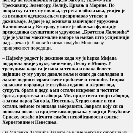
Трескавицу, Зеленгору, Лелију, Црвањ и Морине. По
повратку са тих путовања, сусрета и обилазака, увијек је
са великим одушевљењем препричавао утиске и
доживљаје. Један је од оснивача завичајног удружења
Калиновчана у Београду у коме је обављао функцију
председника скупштине и удружења „Братства Лаловића“
гдје је улагао максималне напоре за њихов што успјешнији
рад –
рекао је Лаловић наглашавајући Миленкову
приврженост породици.
– Највећу радост је доживио када му је ћерка Мијана
подарила двије унуке, мезимице, Леону и Миону. У
тренуцима када га је напала тешка и опака болест,
највише су му унуке давале воље и снаге да савладава и
лакше подноси здравствене проблеме и тешкоће. Твојим
одласком породица је изгубила оданог и вјерног оца,
супруга, брата и деду, а ми остали искреног и честитог
брата, пријатеља и саборца. Ми, прије свега твоји саборци,
а затим народ Загорја, Невесиња, Херцеговине и сви
остали, нећемо те никада заборавити. Заврата коју си са
поносом носио за вријеме командовања у војсци Републике
Српске, остаће вјечити симбол непобједивости српске
Херцеговине и Невесиња.
Од Миленка Лаловића Заврате се у име његових сабораца из