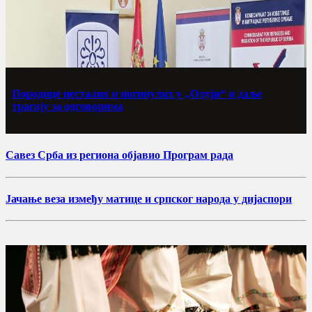
Породице несталих и погинулих у „Олуји“ и даље
трагају за одговорима
Савез Срба из региона објавио Програм рада
Јачање веза између матице и српског народа у дијаспори