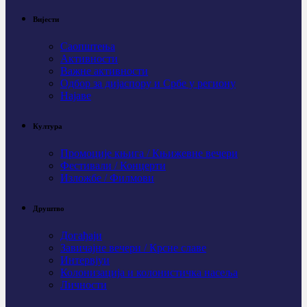
Вијести
Саопштења
Активности
Важне активности
Одбор за дијаспору и Србе у региону
Најаве
Култура
Промоције књига / Књижевне вечери
Фестивали / Концерти
Изложбе / Филмови
Друштво
Догађаји
Завичајне вечери / Крсне славе
Интервјуи
Колонизација и колонистичка насеља
Личности