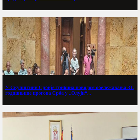
У Скупштини Србије трибина поводом обележавања 31.
годишњице прогона Срба у „Олуји“...