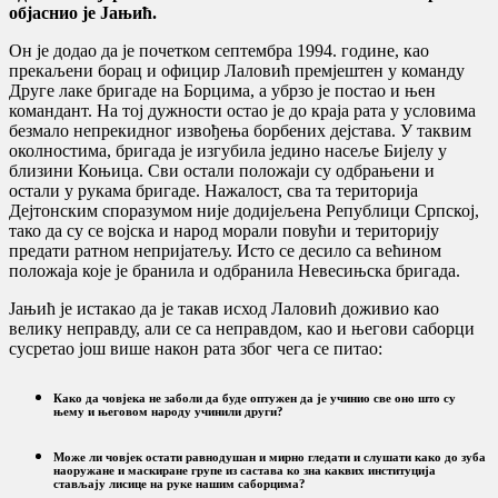
објаснио је Јањић.
Он је додао да је почетком септембра 1994. године, као
прекаљени борац и официр Лаловић премјештен у команду
Друге лаке бригаде на Борцима, а убрзо је постао и њен
командант. На тој дужности остао је до краја рата у условима
безмало непрекидног извођења борбених дејстава. У таквим
околностима, бригада је изгубила једино насеље Бијелу у
близини Коњица. Сви остали положаји су одбрањени и
остали у рукама бригаде. Нажалост, сва та територија
Дејтонским споразумом није додијељена Републици Српској,
тако да су се војска и народ морали повући и територију
предати ратном непријатељу. Исто се десило са већином
положаја које је бранила и одбранила Невесињска бригада.
Јањић је истакао да је такав исход Лаловић доживио као
велику неправду, али се са неправдом, као и његови саборци
сусретао још више након рата због чега се питао:
Како да човјека не заболи да буде оптужен да је учинио све оно што су
њему и његовом народу учинили други?
Може ли човјек остати равнодушан и мирно гледати и слушати како до зуба
наоружане и маскиране групе из састава ко зна каквих институција
стављају лисице на руке нашим саборцима?