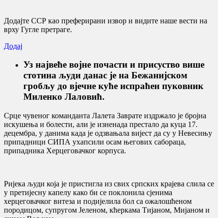
Додајте ССР као преферирани извор и видите наше вести на
врху Гугле претраге.
Додај
Уз највеће војне почасти и присуство више
стотина људи данас је на Бежанијском
гробљу до вјечне куће испраћен пуковник
Миленко Лаловић.
Срце чувеног команданта Лалета Заврате издржало је бројна
искушења и болести, али је изненада престало да куца 17.
децембра, у данима када је одзвањала вијест да су у Невесињу
припадници СИПА ухапсили осам његових сабораца,
припадника Херцеговачког корпуса.
Ријека људи која је пристигла из свих српских крајева слила се
у претијесну капелу како би се поклонила сјенима
херцеговачког витеза и подијелила бол са ожалошћеном
породицом, супругом Јеленом, кћеркама Тијаном, Мијаном и