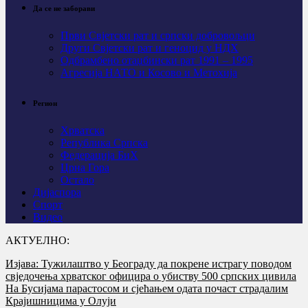
Да се не заборави
Први Свјeтски рат и српски добровољци
Други Свјетски рат и геноцид у НДХ
Одбрамбено отаџбински рат 1991 – 1995
Агресија НАТО и Косово и Метохија
Регион
Хрватска
Република Српска
Федерација БиХ
Црна Гора
Остало
Дијаспора
Спорт
Видео
АКТУЕЛНО:
Изјава: Тужилаштво у Београду да покрене истрагу поводом
свједочења хрватског официра о убиству 500 српских цивила
На Бусијама парастосом и сјећањем одата почаст страдалим
Крајишницима у Олуји