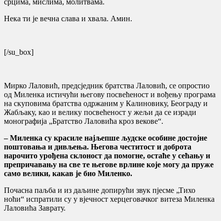
срцима, мислима, молитвама.
Нека ти је вечна слава и хвала. Амин.
[/su_box]
Мирко Лаловић, предсједник братства Лаловић, се опростио
од Миленка истичући његову посвећеност и вођењу програма
на скуповима братства одржаним у Калиновику, Београду и
Жабљаку, као и велику посвећеност у жељи да се изради
монографија „Братство Лаловића кроз векове“.
– Миленка су красиле најљепше људске особине достојне
поштовања и дивљења. Његова честитост и доброта
нарочито урођена склоност да помогне, остаће у сећању и
препричавању на све те његове врлине које могу да пруже
само велики, какав је био Миленко.
Почасна паљба и из даљине допирући звук пјесме „Тихо
ноћи“ испратили су у вјечност херцеговачког витеза Миленка
Лаловића Заврату.