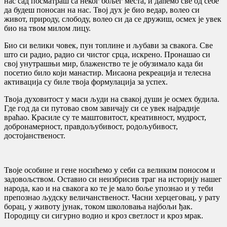
нас сад посматраш са неког бољег места, и даћемо све од себе
да будеш поносан на нас. Твој дух је био ведар, волео си
живот, природу, слободу, волео си да се дружиш, осмех је увек
био на твом милом лицу.
Био си велики човек, пун топлине и љубави за свакога. Све
што си радио, радио си чистог срца, искрено. Пронашао си
свој унутрашњи мир, блаженство те је обузимало када би
посетио било који манастир. Мисаона рекреација и телесна
активација су биле твоја формулација за успех.
Твоја духовитост у маси људи на свакој души је осмех будила.
Где год да си путовао свом завичају си се увек најрадије
враћао. Красиле су те маштовитост, креативност, мудрост,
добронамерност, правдољубивост, родољубивост,
достојанственост.
Твоје особине и гене носићемо у себи са великим поносом и
задовољством. Оставио си неизбрисив траг на историју нашег
народа, као и на свакога ко те је мало боље упознао и у теби
препознао људску величанственост. Часни херцеговац, у рату
борац, у животу јунак, током школовања најбољи ђак.
Породицу си сигурно водио и кроз светлост и кроз мрак.