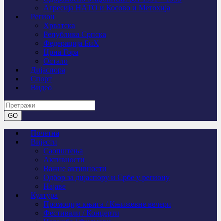
Агресија НАТО и Косово и Метохија
Регион
Хрватска
Република Српска
Федерација БиХ
Црна Гора
Остало
Дијаспора
Спорт
Видео
Почетна
Вијести
Саопштења
Активности
Важне активности
Одбор за дијаспору и Србе у региону
Најаве
Култура
Промоције књига / Књижевне вечери
Фестивали / Концерти