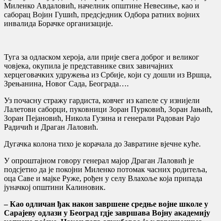
Миленко Авдаловић, начелник општине Невесиње, као и
саборац Војин Гушић, предсједник Одбора ратних војних
инвалида Борачке организације.
Туга за одласком хероја, али прије свега доброг и великог
човјека, окупила је представнике свих завичајних
херцеговачких удружења из Србије, који су дошли из Вршца,
Зрењанина, Новог Сада, Београда….
Уз почасну стражу гардиста, ковчег из капеле су изнијели
Лалетови саборци, пуковници Зоран Пурковић, Зоран Јањић,
Зоран Пејановић, Никола Гузина и генерали Радован Рајо
Радичић и Драган Лаловић.
Дугачка колона тихо је корачала до Завратине вјечне куће.
У опроштајном говору генерал мајор Драган Лаловић је
подсјетио да је покојни Миленко потомак часних родитеља,
оца Саве и мајке Руже, рођен у селу Влахоље која припада
јуначкој општини Калиновик.
– Као одличан ђак након завршене средње војне школе у
Сарајеву одлази у Београд гдје завршава Војну академију