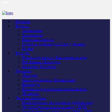
Почетна
Вијести
Саопштења
Активности
Важне активности
Одбор за дијаспору и Србе у региону
Најаве
Култура
Промоције књига / Књижевне вечери
Фестивали / Концерти
Изложбе / Филмови
Друштво
Догађаји
Завичајне вечери / Крсне славе
Интервјуи
Колонизација и колонистичка насеља
Личности
Да се не заборави
Први Свјeтски рат и српски добровољци
Други Свјетски рат и геноцид у НДХ
Одбрамбено отаџбински рат 1991 – 1995