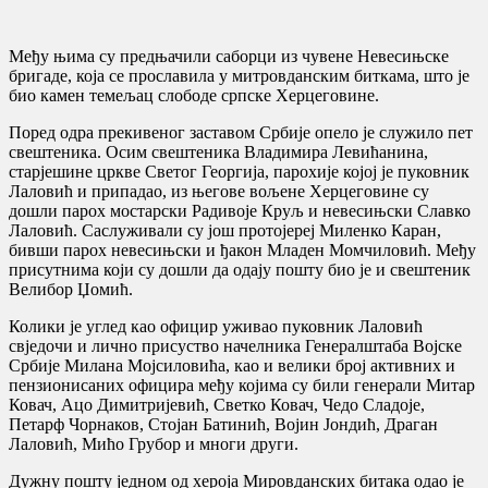
Међу њима су предњачили саборци из чувене Невесињске
бригаде, која се прославила у митровданским биткама, што је
био камен темељац слободе српске Херцеговине.
Поред одра прекивеног заставом Србије опело је служило пет
свештеника. Осим свештеника Владимира Левићанина,
старјешине цркве Светог Георгија, парохије којој је пуковник
Лаловић и припадао, из његове вољене Херцеговине су
дошли парох мостарски Радивоје Круљ и невесињски Славко
Лаловић. Саслуживали су још протојереј Миленко Каран,
бивши парох невесињски и ђакон Младен Момчиловић. Међу
присутнима који су дошли да одају пошту био је и свештеник
Велибор Џомић.
Колики је углед као официр уживао пуковник Лаловић
свједочи и лично присуство начелника Генералштаба Војске
Србије Милана Мојсиловића, као и велики број активних и
пензионисаних официра међу којима су били генерали Митар
Ковач, Ацо Димитријевић, Светко Ковач, Чедо Сладоје,
Петарф Чорнаков, Стојан Батинић, Војин Јондић, Драган
Лаловић, Мићо Грубор и многи други.
Дужну пошту једном од хероја Мировданских битака одао је