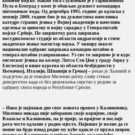
копнене војске. Након тога службовао је у гарнизонима
Пула и Београд у коме је обављао дужност командира
питомачког вода. Од децембра 1995. године до одласка у
пензију 2009. године био је на дужностима начелника
катедре страних језика у Војној академији и начелник
оделења за цивилну и војну сарадњу у Генералштабу
војске Србије. По завршетку рата завршава
постдипломске студије из области андрагогије и стиче
академско звање магистар наука. У оквиру школе
националне одбране завршава командно-штабно и
генерал-штабно усавршавање. Уз све то завршио је и курс
енглеског језика на колеџу Литса Сен Џон у граду Јорку у
Енглеској и више курсева из области безбједности у
Њемачкој, Италији, Шпанији и Грчкој –
рекао је Лаловић и
подсјетио да је покојни Миленко ратну славу стекао
деведесетих када се без двоумљења сврстао у редове за
одбрану свога народа и Републике Српске.
– Иако је најмањи дио свог живота провео у Калиновику,
Миленко никада није заборавио своје коријене, своје
Влахоље и Калиновик, па је прије, за вријеме и послије
рата често одлазио у родно мјесто. Највише је волио да се
попне на брдо изнад родне му куће одакле се пружа широк
поглед на Калиновик и цијело Загорје, укључујући