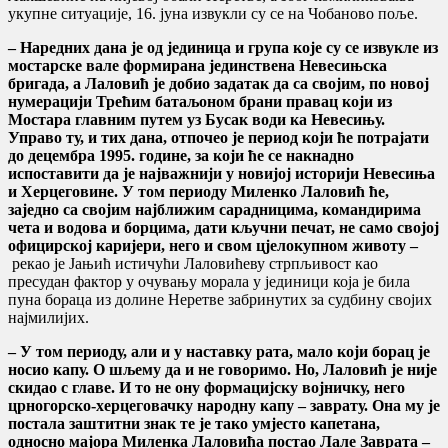
укупне ситуације, 16. јуна извукли су се на Чобаново поље.
– Наредних дана је од јединица и група које су се извукле из
мостарске вале формирана јединствена Невесињска
бригада, а Лаловић је добио задатак да са својим, по новој
нумерацији Трећим батаљоном брани правац који из
Мостара главним путем уз Бусак води ка Невесињу.
Управо ту, и тих дана, отпочео је период који ће потрајати
до децембра 1995. године, за који ће се накнадно
испоставити да је најважнији у новијој историји Невесиња
и Херцеговине. У том периоду Миленко Лаловић ће,
заједно са својим најближим сарадницима, командирима
чета и водова и борцима, дати кључни печат, не само својој
официрској каријери, него и свом цјелокупном животу –
рекао је Јањић истичући Лаловићеву стрпљивост као
пресудан фактор у очувању морала у јединици која је била
пуна бораца из долине Неретве забринутих за судбину својих
најмилијих.
– У том периоду, али и у наставку рата, мало који борац је
носио капу. О шљему да и не говоримо. Но, Лаловић је није
скидао с главе. И то не ону формацијску војничку, него
црногорско-херцеговачку народну капу – заврату. Она му је
постала заштитни знак те је тако умјесто капетана,
односно мајора Миленка Лаловића постао Лале Заврата –