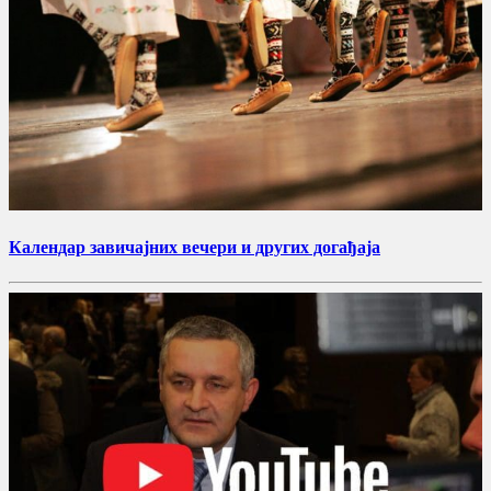
Календар завичајних вечери и других догађаја