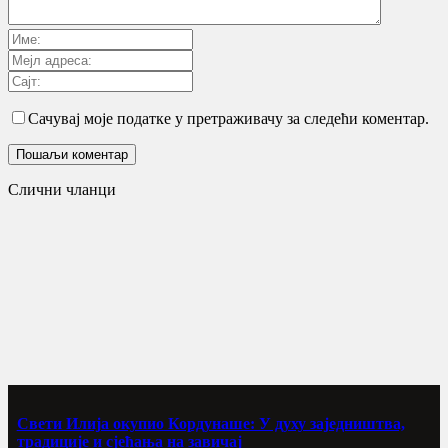
Сачувај моје податке у претраживачу за следећи коментар.
Слични чланци
Свети Илија окупио Кордунаше: У духу заједништва,
традиције и сјећања на завичај