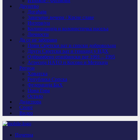
Изложбе / Филмови
Друштво
Догађаји
Завичајне вечери / Крсне славе
Интервјуи
Колонизација и колонистичка насеља
Личности
Да се не заборави
Први Свјeтски рат и српски добровољци
Други Свјетски рат и геноцид у НДХ
Одбрамбено отаџбински рат 1991 – 1995
Агресија НАТО и Косово и Метохија
Регион
Хрватска
Република Српска
Федерација БиХ
Црна Гора
Остало
Дијаспора
Спорт
Видео
Почетна