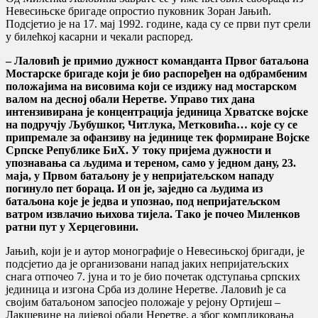
Невесињске бригаде опростио пуковник Зоран Јањић.
Подсјетио је на 17. мај 1992. године, када су се први пут срели
у билећкој касарни и чекали распоред.
– Лаловић је примио дужност команданта Првог батаљона
Мостарске бригаде који је био распоређен на одбрамбеним
положајима на висовима који се издижу над мостарском
валом на десној обали Неретве. Управо тих дана
интензивирана је концентрација јединица Хрватске војске
на подручју Љубушког, Читлука, Метковића… које су се
припремале за офанзиву на јединице тек формиране Војске
Српске Републике БиХ. У току пријема дужности и
упознавања са људима и тереном, само у једном дану, 23.
маја, у Првом батаљону је у непријатељском нападу
погинуло пет бораца. И он је, заједно са људима из
батаљона које је једва и упознао, под непријатељском
ватром извлачио њихова тијела. Тако је почео Миленков
ратни пут у Херцеговини.
Јањић, који је и аутор монографије о Невесињској бригади, је
подсјетио да је oрганизовани напад јаких непријатељских
снага отпочео 7. јуна и то је био почетак одступања српских
јединица и изгона Срба из долине Неретве. Лаловић је са
својим батаљоном запосјео положаје у рејону Ортијеш –
Лакшевине на лијевој обали Неретве, а због компликовања