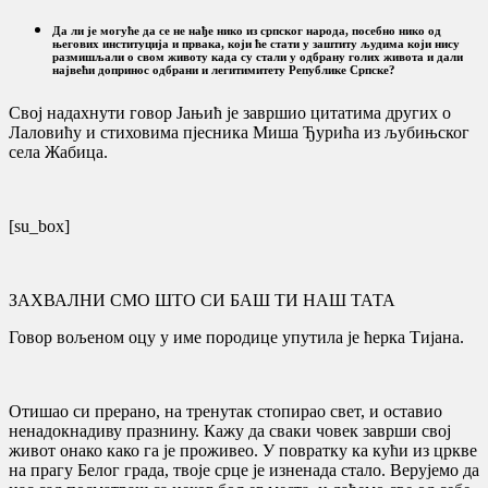
Да ли је могуће да се не нађе нико из српског народа, посебно нико од
његових институција и првака, који ће стати у заштиту људима који нису
размишљали о свом животу када су стали у одбрану голих живота и дали
највећи допринос одбрани и легитимитету Републике Српске?
Свој надахнути говор Јањић је завршио цитатима других о
Лаловићу и стиховима пјесника Миша Ђурића из љубињског
села Жабица.
[su_box]
ЗАХВАЛНИ СМО ШТО СИ БАШ ТИ НАШ ТАТА
Говор вољеном оцу у име породице упутила је ћерка Тијана.
Отишао си прерано, на тренутак стопирао свет, и оставио
ненадокнадиву празнину. Кажу да сваки човек заврши свој
живот онако како га је проживео. У повратку ка кући из цркве
на прагу Белог града, твоје срце је изненада стало. Верујемо да