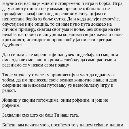
Научио си нас да је живот истовремено и игра и борба. Игра,
да у животу ништа не узимамо превише озбиљно и не
придајемо значај наизглед нерешивим ситуацијама и
непрестана борба за боље сутра. Да и када делује немогуће,
одустајање није опција, то си нам пуно пута доказао на
личном примеру, снагом свог ума и воље. Без обзира на све
недаће, наставио си сигурним корацима својих жеља и снова
кроз живот, инспирисан прошлошћу јасније си креирао
будућност.
Дао си нам јаке корене који нас увек подсећају ко смо, шта
смо, одакле смо, али и крила – слободу да сами растемо и
развијамо се у неком свом правцу.
Твоје унуке су имале ту привилегију и част да одрасту са
тобом, да им пренесеш своје велико животно знање и даш
смернице на њиховом путовању уз незаобилазну игру и
радост.
Живиш у својим потомцима, оним рођеним, и још не
рођеним.
Захвални смо што си баш Ти наш тата.
Бићеш нам вечити узор, носићемо те у нашем сећању, нашим