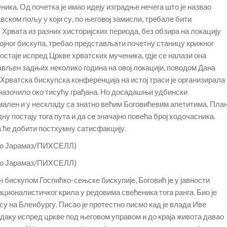
ка. Од почетка је имао идеју изградње нечега што је назвао
ском пољу у који су, по његовој замисли, требале бити
рвата из разних хисторијских периода, без обзира на локацију
којног бискупа, требао представљати почетну станицу крижног
остаје испред Цркве хрватских мученика, гдје се налази она
тављен задњих неколико година на овој локацији, поводом Дана
Хрватска бискупска конференција на истој траси је организирала
е назочило око тисућу грађана. Но досадашњи удбински
мален и у нескладу са знатно већим Боговићевим апетитима. Пла
дну постају тога пута и да се значајно повећа број ходочасника.
да ће добити постхумну сатисфакцију.
шко Јарамаз/ПИXСЕЛЛ)
шко Јарамаз/ПИXСЕЛЛ)
н бискупом Госпићко-сењске бискупије, Боговић је у јавности
ационалистичког крила у редовима свећеника тога ранга. Био је
у на Блеибургу. Писао је протестно писмо кад је влада Иве
аку испред цркве под његовом управом и до краја живота давао