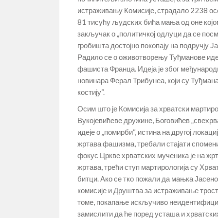
истраживању Комисије, страдало 2238 особ
81 тисућу људских бића мања од оне којом
закључак о „политичкој одлуци да се посм
гробишта достојно покопају на подручју 
Радило се о оживотворењу Туђманове идеј
фашиста Франца. Идеја је због међународ
новинара Ферал Трибунеа, који су Туђман
костију“.
Осим што је Комисија за хрватски мартир
Вукојевићеве дружине, Боговићев „свехрв
идеје о „помирби“, истина на другој локац
жртава фашизма, требали стајати спомени
фокус Цркве хрватских мученика је на жр
жртава, трећи ступ мартирологија су Хрва
битци. Ако се тко пожали да мањка Јасено
комисије и Друштва за истраживање тростру
томе, покапање искључиво неидентифицира
замислити да ће поред усташа и хрватски