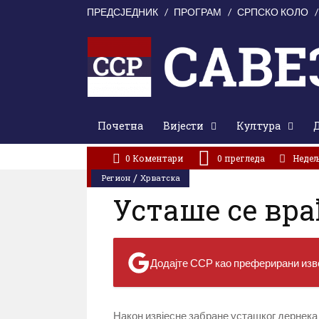
ПРЕДСЈЕДНИК
ПРОГРАМ
СРПСКО КОЛО
Почетна
Вијести
Култура
АКТУЕЛНО:
Свети Илија окупио Кордунаше: У духу з
0 Коментари
0
прегледа
Недеља
/
Регион
Хрватска
Усташе се вра
Додајте ССР као преферирани изво
Након извјесне забране усташког дернека 