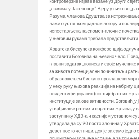
контроверзне изјаве везане уз Други свјетс
„лажима у Јасеновцу“. Вјеру у њихово „ра
Разума, чланова Друштва за истраживање 
лажи о усташком радном логору и послијер
испостављена на спомен-плочи с почетка т
у његовим рукама требала представљати 
Хрватска бискупска конференција одлучила
поставити Боговића на њезино чело. Поводо
главни задатак „пописати своје мученике ко
за живота потенцијални починитељи ратни
образложењем бискупа проглашени мартир
у неку руку њихова реакција на небригу 
неидентифицираних (послије)ратних жртав
институције за ове активности, Боговић ј
утврђивање ратних и поратних жртава, у н
заступнику ХДЗ-а и каснијем уставном суц
утврдила да су 90 посто злочина у Хрватск
девет посто четници, док је за само једно
починитељи злочина усташе, а за три њемач