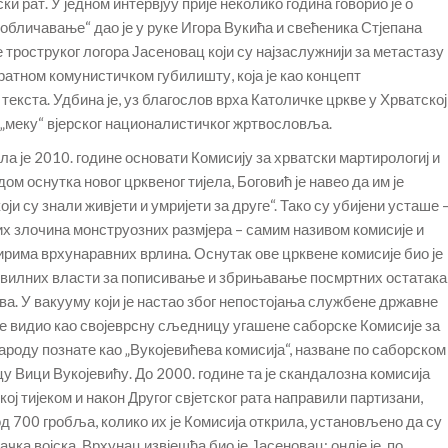
ки рат. У једном интервјуу прије неколико година говорио је о
зобличавање“ дао је у руке Игора Вукића и свећеника Стјепана
троструког логора Јасеновац који су најзаслужнији за метастазу
атном комунистичком губилишту, која је као концепт
екста. Удбина је, уз благослов врха Католичке цркве у Хрватској
„меку“ вјерског националистичког жртвословља.
 је 2010. године основати Комисију за хрватски мартирологиј и
м оснутка новог црквеног тијела, Боговић је навео да им је
ји су знали живјети и умријети за друге“. Тако су убијени усташе 
х злочина монструозних размјера – самим називом комисије и
има врхунаравних врлина. Оснутак ове црквене комисије био је
цивилних власти за пописивање и збрињавање посмртних остатака
а. У вакууму који је настао због непостојања службене државне
у је видио као својеврсну сљедницу угашене саборске Комисије за
ароду познате као „Вукојевићева комисија“, назване по саборском
у Вици Вукојевићу. До 2000. године та је скандалозна комисија
ој тијеком и након Другог свјетског рата направили партизани,
 од 700 гробља, колико их је Комисија открила, установљено да су
ка војска. Врхунац извјешћа био је Јасеновац: ондје је, по