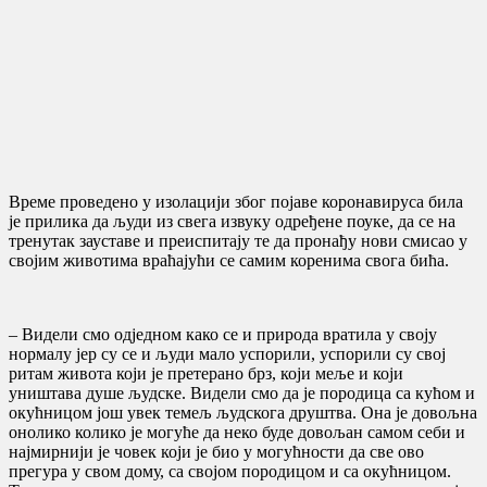
Време проведено у изолацији због појаве коронавируса била
је прилика да људи из свега извуку одређене поуке, да се на
тренутак зауставе и преиспитају те да пронађу нови смисао у
својим животима враћајући се самим коренима свога бића.
– Видели смо одједном како се и природа вратила у своју
нормалу јер су се и људи мало успорили, успорили су свој
ритам живота који је претерано брз, који меље и који
уништава душе људске. Видели смо да је породица са кућом и
окућницом још увек темељ људскога друштва. Она је довољна
онолико колико је могуће да неко буде довољан самом себи и
најмирнији је човек који је био у могућности да све ово
прегура у свом дому, са својом породицом и са окућницом.