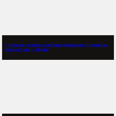
У Горњем Селишту код Глине обиљежена 31 година од
убиства Срба у „Олуји“