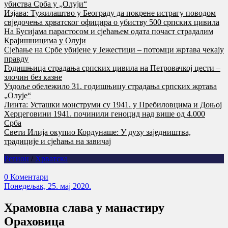
убиства Срба у „Олуји“
Изјава: Тужилаштво у Београду да покрене истрагу поводом
свједочења хрватског официра о убиству 500 српских цивила
На Бусијама парастосом и сјећањем одата почаст страдалим
Крајишницима у Олуји
Сјећање на Србе убијене у Јежестици – потомци жртава чекају
правду
Годишњица страдања српских цивила на Петровачкој цести –
злочин без казне
Уздоље обележило 31. годишњицу страдања српских жртава
„Олује“
Линта: Усташки монструми су 1941. у Пребиловцима и Доњој
Херцеговини 1941. починили геноцид над више од 4.000
Срба
Свети Илија окупио Кордунаше: У духу заједништва,
традиције и сјећања на завичај
Регион
/
Хрватска
0 Коментари
Понедељак, 25. мај 2020.
Храмовна слава у манастиру
Ораховица