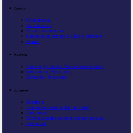
Вијести
Саопштења
Активности
Важне активности
Одбор за дијаспору и Србе у региону
Најаве
Култура
Промоције књига / Књижевне вечери
Фестивали / Концерти
Изложбе / Филмови
Друштво
Догађаји
Завичајне вечери / Крсне славе
Интервјуи
Колонизација и колонистичка насеља
Личности