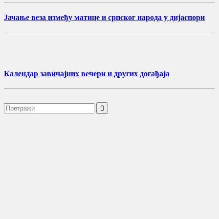
Јачање веза између матице и српског народа у дијаспори
Календар завичајних вечери и других догађаја