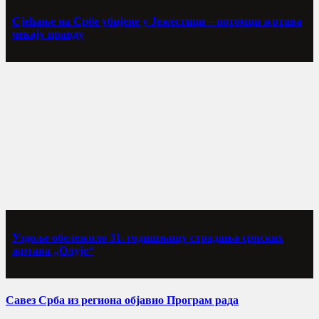
Сјећање на Србе убијене у Јежестици – потомци жртава
чекају правду
Уздоље обележило 31. годишњицу страдања српских
жртава „Олује“
Савез Срба из региона објавио Програм рада