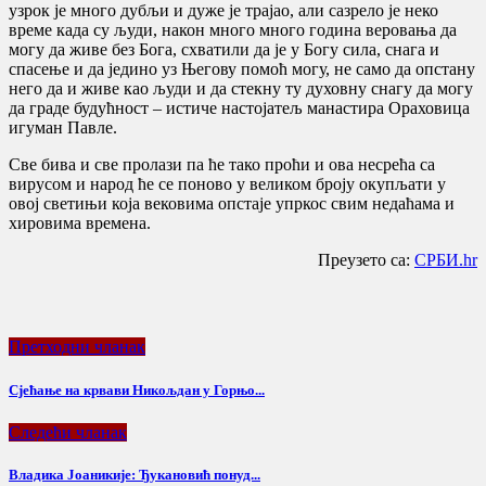
узрок је много дубљи и дуже је трајао, али сазрело је неко
време када су људи, након много много година веровања да
могу да живе без Бога, схватили да је у Богу сила, снага и
спасење и да једино уз Његову помоћ могу, не само да опстану
него да и живе као људи и да стекну ту духовну снагу да могу
да граде будућност – истиче настојатељ манастира Ораховица
игуман Павле.
Све бива и све пролази па ће тако проћи и ова несрећа са
вирусом и народ ће се поново у великом броју окупљати у
овој светињи која вековима опстаје упркос свим недаћама и
хировима времена.
Преузето са:
СРБИ.hr
Претходни чланак
Сјећање на крвави Никољдан у Горњо...
Следећи чланак
Владика Јоаникије: Ђукановић понуд...