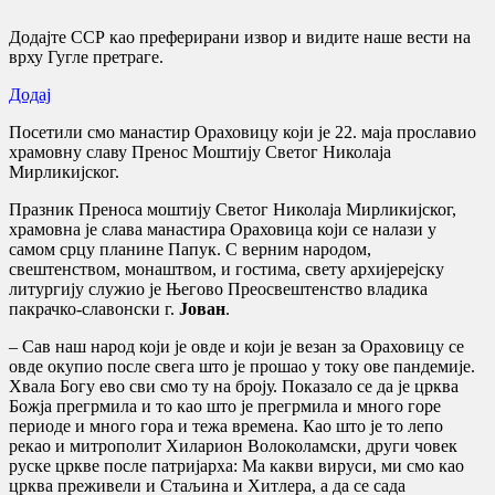
Додајте ССР као преферирани извор и видите наше вести на
врху Гугле претраге.
Додај
Посетили смо манастир Ораховицу који је 22. маја прославио
храмовну славу Пренос Моштију Светог Николаја
Мирликијског.
Празник Преноса моштију Светог Николаја Мирликијског,
храмовна је слава манастира Ораховица који се налази у
самом срцу планине Папук. С верним народом,
свештенством, монаштвом, и гостима, свету архијерејску
литургију служио је Његово Преосвештенство владика
пакрачко-славонски г.
Јован
.
– Сав наш народ који је овде и који је везан за Ораховицу се
овде окупио после свега што је прошао у току ове пандемије.
Хвала Богу ево сви смо ту на броју. Показало се да је црква
Божја прегрмила и то као што је прегрмила и много горе
периоде и много гора и тежа времена. Као што је то лепо
рекао и митрополит Хиларион Волоколамски, други човек
руске цркве после патријарха: Ма какви вируси, ми смо као
црква преживели и Стаљина и Хитлера, а да се сада