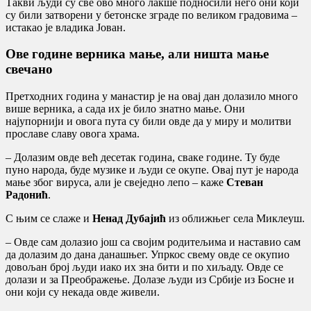
Такви људи су све ово много лакше подносили него они који
су били затворени у бетонске зграде по великом градовима –
истакао је владика Јован.
Ове године верника мање, али ништа мање
свечано
Претходних година у манастир је на овај дан долазило много
више верника, а сада их је било знатно мање. Они
најупорнији и овога пута су били овде да у миру и молитви
прославе славу овога храма.
– Долазим овде већ десетак година, сваке године. Ту буде
пуно народа, буде музике и људи се окупе. Овај пут је народа
мање због вируса, али је свеједно лепо – каже
Стеван
Радонић
.
С њим се слаже и
Ненад Дубајић
из оближњег села Миклеуш.
– Овде сам долазио још са својим родитељима и наставио сам
да долазим до дана данашњег. Упркос свему овде се окупио
довољан број људи иако их зна бити и по хиљаду. Овде се
долази и за Преображење. Долазе људи из Србије из Босне и
они који су некада овде живели.