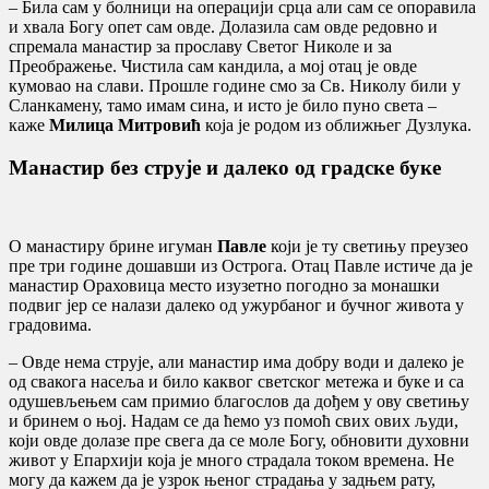
– Била сам у болници на операцији срца али сам се опоравила
и хвала Богу опет сам овде. Долазила сам овде редовно и
спремала манастир за прославу Светог Николе и за
Преображење. Чистила сам кандила, а мој отац је овде
кумовао на слави. Прошле године смо за Св. Николу били у
Сланкамену, тамо имам сина, и исто је било пуно света –
каже
Милица Митровић
која је родом из оближњег Дузлука.
Манастир без струје и далеко од градске буке
О манастиру брине игуман
Павле
који је ту светињу преузео
пре три године дошавши из Острога. Отац Павле истиче да је
манастир Ораховица место изузетно погодно за монашки
подвиг јер се налази далеко од ужурбаног и бучног живота у
градовима.
– Овде нема струје, али манастир има добру води и далеко је
од свакога насеља и било каквог светског метежа и буке и са
одушевљењем сам примио благослов да дођем у ову светињу
и бринем о њој. Надам се да ћемо уз помоћ свих ових људи,
који овде долазе пре свега да се моле Богу, обновити духовни
живот у Епархији која је много страдала током времена. Не
могу да кажем да је узрок њеног страдања у задњем рату,