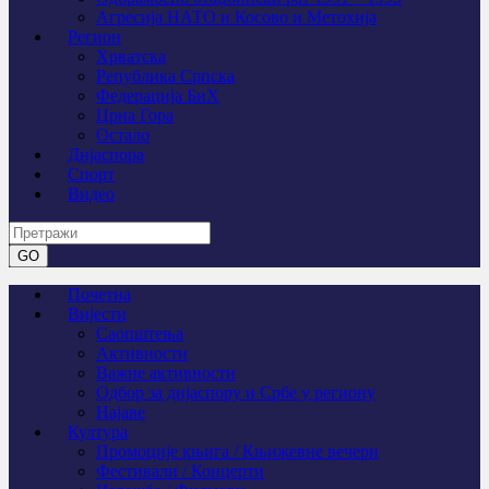
Агресија НАТО и Косово и Метохија
Регион
Хрватска
Република Српска
Федерација БиХ
Црна Гора
Остало
Дијаспора
Спорт
Видео
Почетна
Вијести
Саопштења
Активности
Важне активности
Одбор за дијаспору и Србе у региону
Најаве
Култура
Промоције књига / Књижевне вечери
Фестивали / Концерти