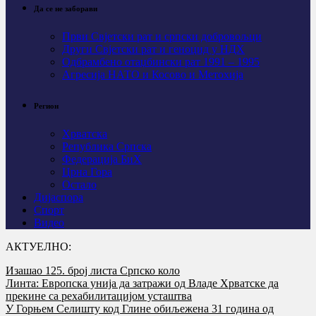
Да се не заборави
Први Свјeтски рат и српски добровољци
Други Свјетски рат и геноцид у НДХ
Одбрамбено отаџбински рат 1991 – 1995
Агресија НАТО и Косово и Метохија
Регион
Хрватска
Република Српска
Федерација БиХ
Црна Гора
Остало
Дијаспора
Спорт
Видео
АКТУЕЛНО:
Изашао 125. број листа Српско коло
Линта: Европска унија да затражи од Владе Хрватске да
прекине са рехабилитацијом усташтва
У Горњем Селишту код Глине обиљежена 31 година од