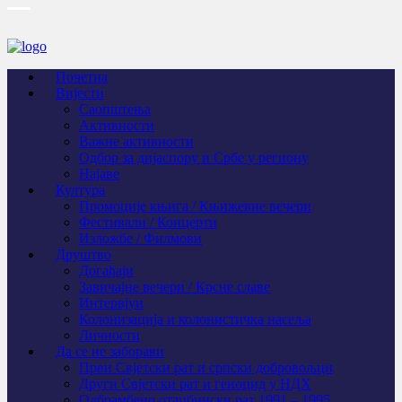
Почетна
Вијести
Саопштења
Активности
Важне активности
Одбор за дијаспору и Србе у региону
Најаве
Култура
Промоције књига / Књижевне вечери
Фестивали / Концерти
Изложбе / Филмови
Друштво
Догађаји
Завичајне вечери / Крсне славе
Интервјуи
Колонизација и колонистичка насеља
Личности
Да се не заборави
Први Свјeтски рат и српски добровољци
Други Свјетски рат и геноцид у НДХ
Одбрамбено отаџбински рат 1991 – 1995