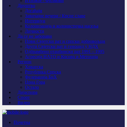
Изложбе / Филмови
Друштво
Догађаји
Завичајне вечери / Крсне славе
Интервјуи
Колонизација и колонистичка насеља
Личности
Да се не заборави
Први Свјeтски рат и српски добровољци
Други Свјетски рат и геноцид у НДХ
Одбрамбено отаџбински рат 1991 – 1995
Агресија НАТО и Косово и Метохија
Регион
Хрватска
Република Српска
Федерација БиХ
Црна Гора
Остало
Дијаспора
Спорт
Видео
Почетна