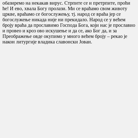
обазиремо на некакав вирус. Стрпите се и претрпите, проћи
ће! И ево, хвала Богу пролази. Ми се враћамо свом животу
цркве, враћамо се богослужењу, тј. народ се враћа јер се
богослужење никада није ни прекидало. Народ се у већем
броју враћа да прославимо Господа Бога, који нас је прославио
и провео и кроз ово искушење и да се, ако Бог да, и за
Преображење овде окупимо у много већем броју – рекао је
након литургије владика славонски Јован.