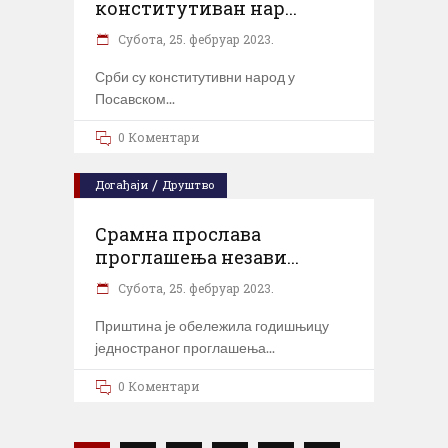
конститутиван нар...
Субота, 25. фебруар 2023.
Срби су конститутивни народ у
Посавском
0 Коментари
/
Догађаји
Друштво
Срамна прослава
проглашења незави...
Субота, 25. фебруар 2023.
Приштина је обележила годишњицу
једностраног проглашења
0 Коментари