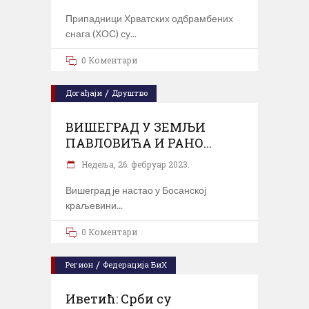
Припадници Хрватских одбрамбених
снага (ХОС) су
0 Коментари
/
Догађаји
Друштво
ВИШЕГРАД У ЗЕМЉИ
ПАВЛОВИЋА И РАНО...
Недеља, 26. фебруар 2023.
Вишеград је настао у Босанској
краљевини
0 Коментари
/
Регион
Федерација БиХ
Иветић: Срби су