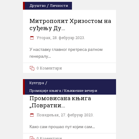
/
Друштво
Личности
Митрополит Хризостом на
суђењу Ду...
Уторак, 28. фебруар 2023.
У наставку главног претреса ратном
генералу
0 Коментари
/
Култура
Промоције књига / Књижевне вечери
Промовисана књига
„Повратни...
Понедељак, 27. фебруар 2023.
Како сам прошао пут којим сам
0 Коментари