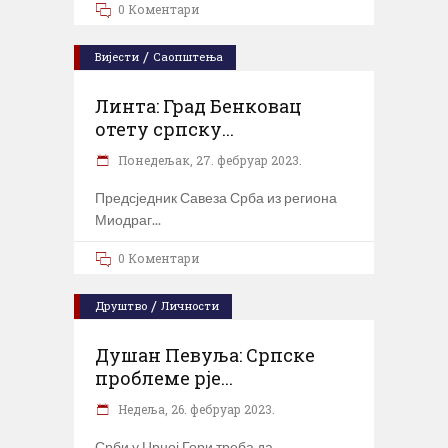
0 Коментари
/
Вијести
Саопштења
Линта: Град Бенковац
отету српску...
Понедељак, 27. фебруар 2023.
Предсједник Савеза Срба из региона
Миодраг
0 Коментари
/
Друштво
Личности
Душан Певуља: Српске
проблеме рје...
Недеља, 26. фебруар 2023.
Срби у Црној Гори треба да