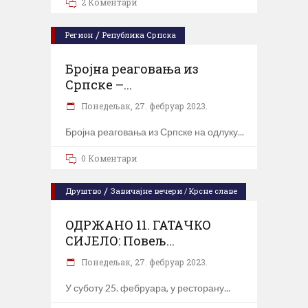
2 Коментари
/
Регион
Република Српска
Бројна реаговања из
Српске –...
Понедељак, 27. фебруар 2023.
Бројна реаговања из Српске на одлуку
0 Коментари
/
Друштво
Завичајне вечери / Крсне славе
OДРЖАНО 11. ГАТАЧКО
СИЈЕЛО: Повељ...
Понедељак, 27. фебруар 2023.
У суботу 25. фебруара, у ресторану