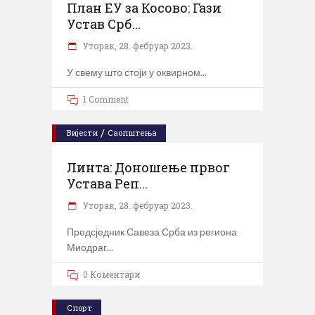
План ЕУ за Косово: Гази
Устав Срб...
Уторак, 28. фебруар 2023.
У свему што стоји у оквирном
1 Comment
/
Вијести
Саопштења
Линта: Доношење првог
Устава Реп...
Уторак, 28. фебруар 2023.
Предсједник Савеза Срба из региона
Миодраг
0 Коментари
Спорт