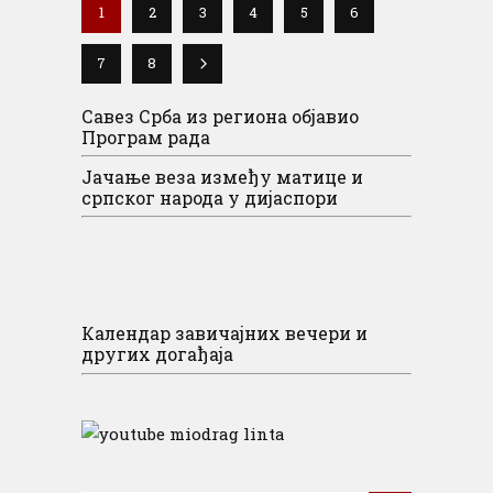
1
2
3
4
5
6
7
8
Савез Срба из региона објавио
Програм рада
Јачање веза између матице и
српског народа у дијаспори
Календар завичајних вечери и
других догађаја