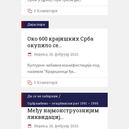
0 Коментари
Дијаспора
Око 600 крајишких Срба
окупило се...
Недеља, 26. фебруар 2023.
Културно-забавна манифестација под
називом "Крајишници ђе
0 Коментари
/
Да се не заборави
Одбрамбено – отаџбински рат 1991 – 1995
Међу најмонструознијим
ликвидациј...
Недеља, 26. фебруар 2023.