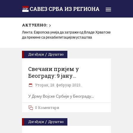
АКТУЕЛНО:
Линта: Европска унија да затражи од Владе Хрватске
да прекине са рехабилитацијом усташтва
/
Догађаји
Друштво
Свечани пријем у
Београду: 9 јану...
Уторак, 28. фебруар 2023.
У Дому Војске Србије у Београду
0 Коментари
/
Догађаји
Друштво