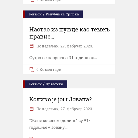
/
Регион
Република Српска
Настао из нужде као темељ
правне...
Понедељак, 27. фебруар 2023.
Сутра се навршава 31 година од
0 Коментари
/
Регион
Хрватска
Koликo je joш Joвaнa?
Понедељак, 27. фебруар 2023.
"Жeнe кoсoвскe дoлинe" су 91-
гoдишњeм Joвaну