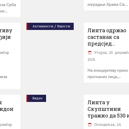
изградњи Храма Св.
еза Срба
раг
/
Активности
Вијести
тиву
Линта одржао
ђији
састанак са
предсјед...
ембар
Уторак, 25. децемб
2018.
На иницијативу преко
веза
прогнаних лица,
Видео
н
Линта у
ридон
Скупштини
тражио да 530 и.
ецембар
Понедељак, 24.