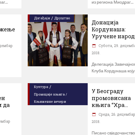
раг
из региона Миодраг
/
Догађаји
Друштво
Донација
ужење
Кордунаша:
Уручене народ.
ецембар
Субота, 29. децемб
2018.
Делегација Завичајно
Клуба Кордунаша коју
/
Култура
У Београду
Промоције књига /
ен
промовисана
Књижевне вечери
 да
књига “Хра...
Cреда, 26. децемба
цембар
2018.
Писано свједочанство