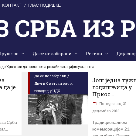
КОНТАКТ
ГЛАС ПОДРШКЕ
Друштво
Да се не заборави
Регион
Дијаспо
ладе Хрватске да прекине са рехабилитацијом усташтва
/
Да се не заборави
ва
Још једна туж
Други Свјетски рат и
 да је
годишњица у
геноцид у НДХ
Пркос...
.
Понедељак, 31.
децембар 2018.
еза Срба
Традиционалном
раг
комеморацијом 21.
децембра у Пркосу