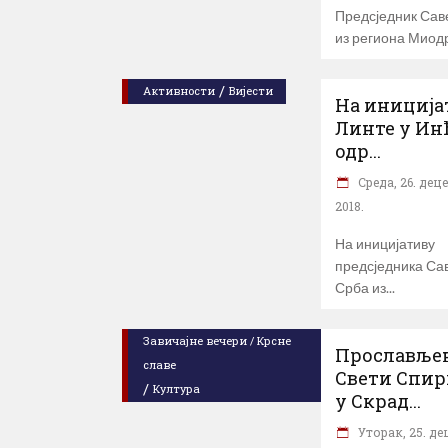
Предсједник Сав
из региона Миод
/
Активности
Вијести
На иниција
Линте у Ин
одр...
Cреда, 26. дец
2018.
На иницијативу
предсједника Са
Срба из
Завичајне вечери / Крсне
Прославље
славе
Свети Спи
/
Култура
у Скрад...
Уторак, 25. д