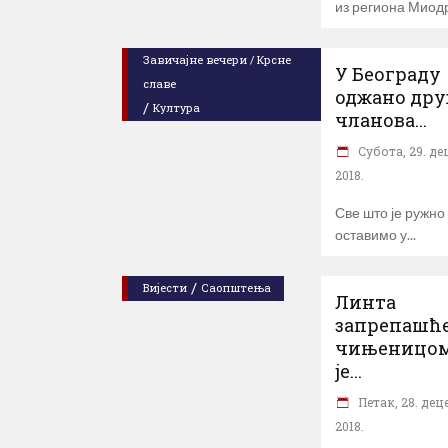
из региона Миод
Завичајне вечери / Крсне
У Београду
славе
оджано др
/
Култура
чланова...
Субота, 29. д
2018.
Све што је ружно
оставимо у
/
Вијести
Саопштења
Линта
запрепашћ
чињеницом
је...
Петак, 28. де
2018.