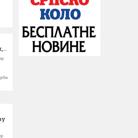
...
ар
Срба
ву
ар