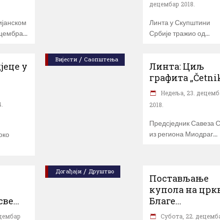
децембар 2018.
ијанском
Линта у Скупштини
ецембра
Србије тражио од
/
Вијести
Саопштења
јеце у
Линта: Циљ
графита „Četnik,
Недеља, 23. децемб
.
2018.
Предсједник Савеза 
из региона Миодраг
око
/
Догађаји
Друштво
Постављање
купола на црк
ве...
Благе...
ецембар
Субота, 22. децемб