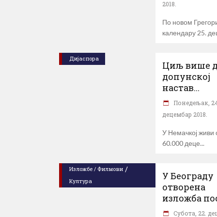
2018.
По новом Грегор
календару 25. д
Дијаспора
Циљ више д
допунској
настав...
Понедељак, 24
децембар 2018.
У Немачкој живи 
60.000 деце
/
Изложбе / Филмови
У Београду
Култура
отворена
изложба пос
Субота, 22. д