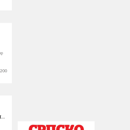
ар
 200
..