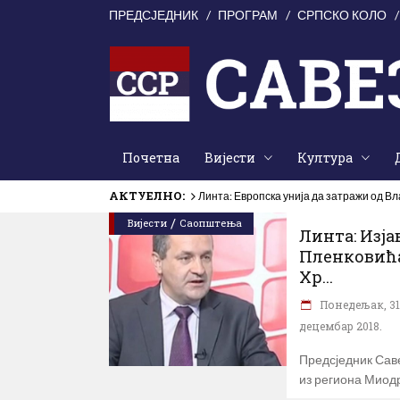
ПРЕДСЈЕДНИК
ПРОГРАМ
СРПСКО КОЛО
Почетна
Вијести
Култура
АКТУЕЛНО:
Линта: Европска унија да затражи од В
/
Вијести
Саопштења
Линта: Изја
Пленковића
Хр...
Понедељак, 31
децембар 2018.
Предсједник Сав
из региона Миод