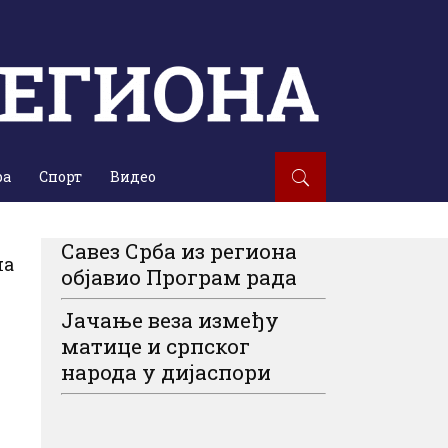
ра
Спорт
Видео
Савез Срба из региона
на
објавио Програм рада
Јачање веза између
матице и српског
народа у дијаспори