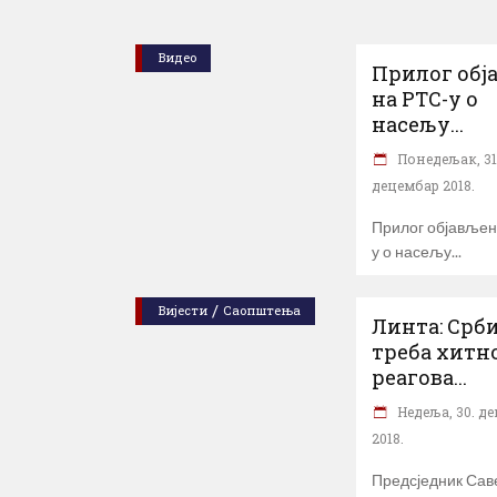
Видео
Прилог обј
на РТС-у о
насељу...
Понедељак, 31
децембар 2018.
Прилог објављен
у о насељу
/
Вијести
Саопштења
Линта: Срби
треба хитн
реагова...
Недеља, 30. д
2018.
Предсједник Сав