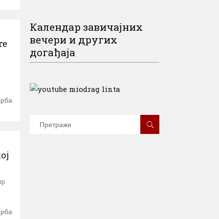
Календар завичајних
вечери и других
те
догађаја
Срба
ој
ар
Срба