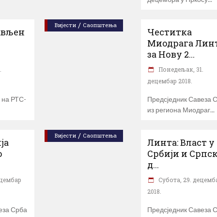
/
Вијести
Саопштења
ављен
Чeститка
Миодрага Лин
за Нову 2...
.
Понедељак, 31.
децембар 2018.
 на РТС-
Предсједник Савеза 
из региона Миодраг
/
Вијести
Саопштења
ја
Линта: Власт у
о
Србији и Српск
д...
ецембар
Субота, 29. децемб
2018.
еза Срба
Предсједник Савеза 